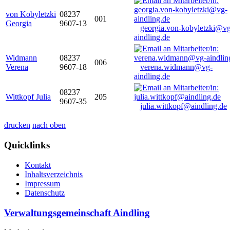
von Kobyletzki
08237
001
Georgia
9607-13
georgia.von-kobyletzki@vg
aindling.de
Widmann
08237
006
Verena
9607-18
verena.widmann@vg-
aindling.de
08237
Wittkopf Julia
205
9607-35
julia.wittkopf@aindling.de
drucken
nach oben
Quicklinks
Kontakt
Inhaltsverzeichnis
Impressum
Datenschutz
Verwaltungsgemeinschaft Aindling