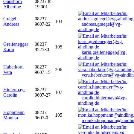
Ganshorn
08237 85
Albertine
19 001
Grägel
08237
103
Andreas
9607-22
andreas.graegel@vg-
aindling.de
Greifenegger
08237
105
Karin
952530
karin.greifenegger@vg-
aindling.de
Haberkorn
08237
206
Vera
9607-15
vera.haberkorn@vg-aindlin
Hintermayr
08237
107
Carolin
9607-27
carolin.hintermayr@vg-
aindling.de
Hoppmann
08237
105
Monika
9607-0
monika.hoppmann@aindlin