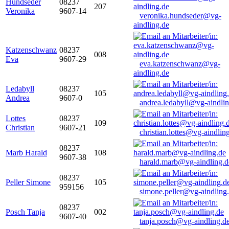
Hundseder
08237
207
Veronika
9607-14
veronika.hundseder@vg-
aindling.de
Katzenschwanz
08237
008
Eva
9607-29
eva.katzenschwanz@vg-
aindling.de
Ledabyll
08237
105
Andrea
9607-0
andrea.ledabyll@vg-aindli
Lottes
08237
109
Christian
9607-21
christian.lottes@vg-aindlin
08237
Marb Harald
108
9607-38
harald.marb@vg-aindling.d
08237
Peller Simone
105
959156
simone.peller@vg-aindling
08237
Posch Tanja
002
9607-40
tanja.posch@vg-aindling.d