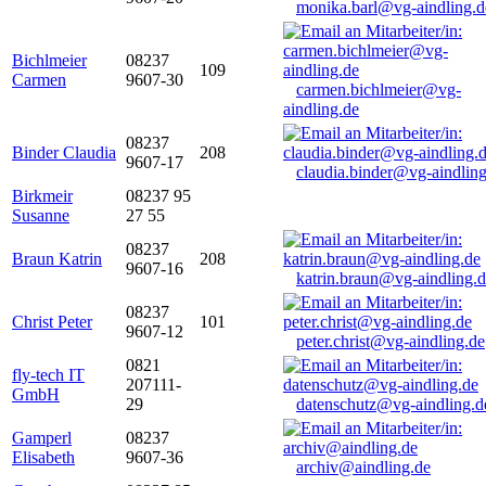
monika.barl@vg-aindling.d
Bichlmeier
08237
109
Carmen
9607-30
carmen.bichlmeier@vg-
aindling.de
08237
Binder Claudia
208
9607-17
claudia.binder@vg-aindling
Birkmeir
08237 95
Susanne
27 55
08237
Braun Katrin
208
9607-16
katrin.braun@vg-aindling.
08237
Christ Peter
101
9607-12
peter.christ@vg-aindling.de
0821
fly-tech IT
207111-
GmbH
29
datenschutz@vg-aindling.d
Gamperl
08237
Elisabeth
9607-36
archiv@aindling.de