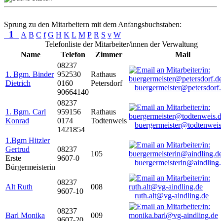
Sprung zu den Mitarbeitern mit dem Anfangsbuchstaben:
1
A
B
C
f
G
H
K
L
M
P
R
S
v
W
Telefonliste der Mitarbeiter/innen der Verwaltung
Name
Telefon
Zimmer
Mail
08237
1. Bgm. Binder
952530
Rathaus
Dietrich
0160
Petersdorf
buergermeister@petersdorf
90664140
08237
1. Bgm. Carl
959156
Rathaus
Konrad
0174
Todtenweis
buergermeister@todtenweis
1421854
1.Bgm Hitzler
Gertrud
08237
105
Erste
9607-0
buergermeisterin@aindling
Bürgermeisterin
08237
Alt Ruth
008
9607-10
ruth.alt@vg-aindling.de
08237
Barl Monika
009
9607-20