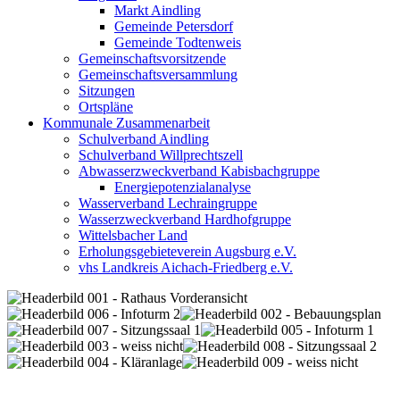
Markt Aindling
Gemeinde Petersdorf
Gemeinde Todtenweis
Gemeinschaftsvorsitzende
Gemeinschaftsversammlung
Sitzungen
Ortspläne
Kommunale Zusammenarbeit
Schulverband Aindling
Schulverband Willprechtszell
Abwasserzweckverband Kabisbachgruppe
Energiepotenzialanalyse
Wasserverband Lechraingruppe
Wasserzweckverband Hardhofgruppe
Wittelsbacher Land
Erholungsgebieteverein Augsburg e.V.
vhs Landkreis Aichach-Friedberg e.V.