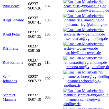
08237
Pußl Beate
107
9607-26
beate.pussl@vg-aindling.de
08237
Riegl Johanna
108
9607-41
johanna.riegl@aindling.de
08237
Riegl Petra
105
9607-35
sekretariat@vg-aindling.de
08237
Riß Franz
959156
archiv@todtenweis.de
08237
Rott Ramona
111
9607-42
ramona.rott@vg-aindling.d
Schön
08237
102
Johannes
9607-23
johannes.schoen@vg-
aindling.de
Schreier
08237
005
Manuela
9607-19
manuela.schreier@vg-
aindling.de