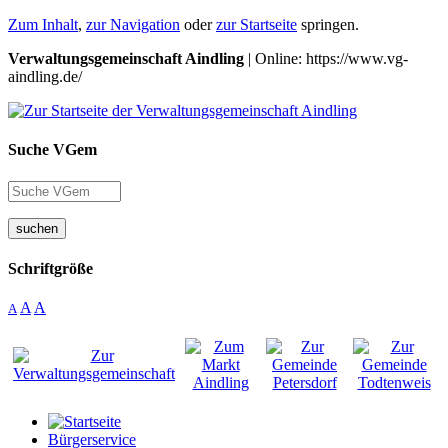
Zum Inhalt
,
zur Navigation
oder
zur Startseite
springen.
Verwaltungsgemeinschaft Aindling
| Online: https://www.vg-
aindling.de/
Suche VGem
suchen
Schriftgröße
A
A
A
Bürgerservice