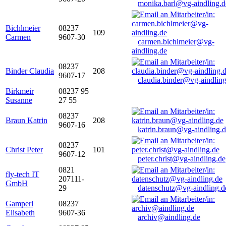
monika.barl@vg-aindling.d
Bichlmeier
08237
109
Carmen
9607-30
carmen.bichlmeier@vg-
aindling.de
08237
Binder Claudia
208
9607-17
claudia.binder@vg-aindling
Birkmeir
08237 95
Susanne
27 55
08237
Braun Katrin
208
9607-16
katrin.braun@vg-aindling.
08237
Christ Peter
101
9607-12
peter.christ@vg-aindling.de
0821
fly-tech IT
207111-
GmbH
29
datenschutz@vg-aindling.d
Gamperl
08237
Elisabeth
9607-36
archiv@aindling.de