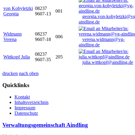
von Kobyletzki
08237
001
Georgia
9607-13
georgia.von-kobyletzki@vg
aindling.de
Widmann
08237
006
Verena
9607-18
verena.widmann@vg-
aindling.de
08237
Wittkopf Julia
205
9607-35
julia.wittkopf@aindling.de
drucken
nach oben
Quicklinks
Kontakt
Inhaltsverzeichnis
Impressum
Datenschutz
Verwaltungsgemeinschaft Aindling