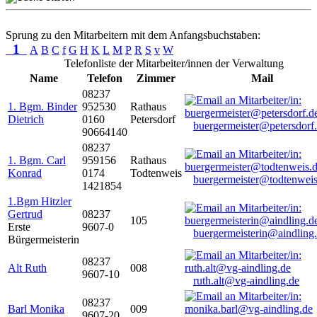
Sprung zu den Mitarbeitern mit dem Anfangsbuchstaben:
1
A
B
C
f
G
H
K
L
M
P
R
S
v
W
Telefonliste der Mitarbeiter/innen der Verwaltung
Name
Telefon
Zimmer
Mail
08237
1. Bgm. Binder
952530
Rathaus
Dietrich
0160
Petersdorf
buergermeister@petersdorf
90664140
08237
1. Bgm. Carl
959156
Rathaus
Konrad
0174
Todtenweis
buergermeister@todtenweis
1421854
1.Bgm Hitzler
Gertrud
08237
105
Erste
9607-0
buergermeisterin@aindling
Bürgermeisterin
08237
Alt Ruth
008
9607-10
ruth.alt@vg-aindling.de
08237
Barl Monika
009
9607-20