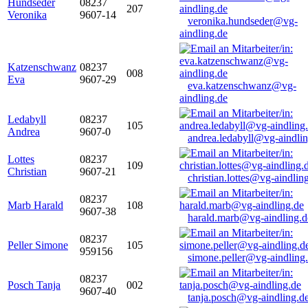
Hundseder
08237
207
Veronika
9607-14
veronika.hundseder@vg-
aindling.de
Katzenschwanz
08237
008
Eva
9607-29
eva.katzenschwanz@vg-
aindling.de
Ledabyll
08237
105
Andrea
9607-0
andrea.ledabyll@vg-aindli
Lottes
08237
109
Christian
9607-21
christian.lottes@vg-aindlin
08237
Marb Harald
108
9607-38
harald.marb@vg-aindling.d
08237
Peller Simone
105
959156
simone.peller@vg-aindling
08237
Posch Tanja
002
9607-40
tanja.posch@vg-aindling.d