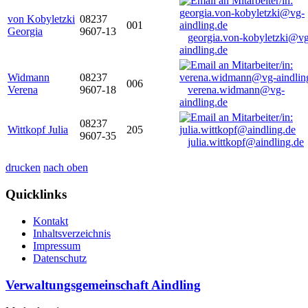
von Kobyletzki
08237
001
Georgia
9607-13
georgia.von-kobyletzki@vg
aindling.de
Widmann
08237
006
Verena
9607-18
verena.widmann@vg-
aindling.de
08237
Wittkopf Julia
205
9607-35
julia.wittkopf@aindling.de
drucken
nach oben
Quicklinks
Kontakt
Inhaltsverzeichnis
Impressum
Datenschutz
Verwaltungsgemeinschaft Aindling