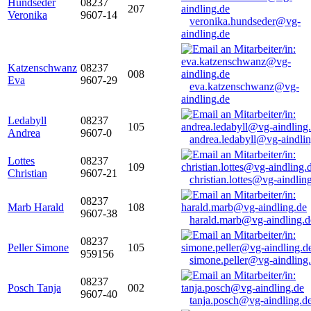
Hundseder
08237
207
Veronika
9607-14
veronika.hundseder@vg-
aindling.de
Katzenschwanz
08237
008
Eva
9607-29
eva.katzenschwanz@vg-
aindling.de
Ledabyll
08237
105
Andrea
9607-0
andrea.ledabyll@vg-aindli
Lottes
08237
109
Christian
9607-21
christian.lottes@vg-aindlin
08237
Marb Harald
108
9607-38
harald.marb@vg-aindling.d
08237
Peller Simone
105
959156
simone.peller@vg-aindling
08237
Posch Tanja
002
9607-40
tanja.posch@vg-aindling.d