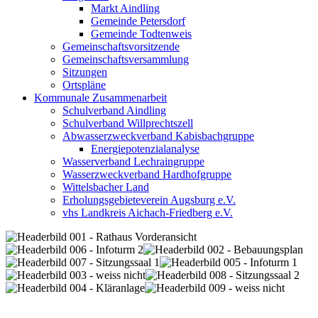
Markt Aindling
Gemeinde Petersdorf
Gemeinde Todtenweis
Gemeinschaftsvorsitzende
Gemeinschaftsversammlung
Sitzungen
Ortspläne
Kommunale Zusammenarbeit
Schulverband Aindling
Schulverband Willprechtszell
Abwasserzweckverband Kabisbachgruppe
Energiepotenzialanalyse
Wasserverband Lechraingruppe
Wasserzweckverband Hardhofgruppe
Wittelsbacher Land
Erholungsgebieteverein Augsburg e.V.
vhs Landkreis Aichach-Friedberg e.V.