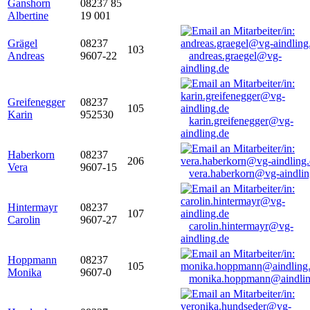
Ganshorn
08237 85
Albertine
19 001
Grägel
08237
103
Andreas
9607-22
andreas.graegel@vg-
aindling.de
Greifenegger
08237
105
Karin
952530
karin.greifenegger@vg-
aindling.de
Haberkorn
08237
206
Vera
9607-15
vera.haberkorn@vg-aindlin
Hintermayr
08237
107
Carolin
9607-27
carolin.hintermayr@vg-
aindling.de
Hoppmann
08237
105
Monika
9607-0
monika.hoppmann@aindlin