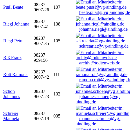
08237
Pußl Beate
107
9607-26
beate.pussl@vg-aindling.de
08237
Riegl Johanna
108
9607-41
johanna.riegl@aindling.de
08237
Riegl Petra
105
9607-35
sekretariat@vg-aindling.de
08237
Riß Franz
959156
archiv@todtenweis.de
08237
Rott Ramona
111
9607-42
ramona.rott@vg-aindling.d
Schön
08237
102
Johannes
9607-23
johannes.schoen@vg-
aindling.de
Schreier
08237
005
Manuela
9607-19
manuela.schreier@vg-
aindling.de