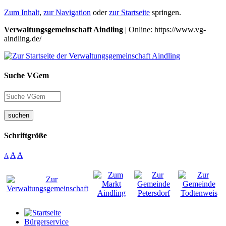
Zum Inhalt
,
zur Navigation
oder
zur Startseite
springen.
Verwaltungsgemeinschaft Aindling
| Online: https://www.vg-
aindling.de/
Suche VGem
suchen
Schriftgröße
A
A
A
Bürgerservice