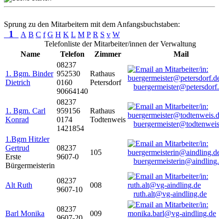
Sprung zu den Mitarbeitern mit dem Anfangsbuchstaben:
1
A
B
C
f
G
H
K
L
M
P
R
S
v
W
Telefonliste der Mitarbeiter/innen der Verwaltung
Name
Telefon
Zimmer
Mail
08237
1. Bgm. Binder
952530
Rathaus
Dietrich
0160
Petersdorf
buergermeister@petersdorf
90664140
08237
1. Bgm. Carl
959156
Rathaus
Konrad
0174
Todtenweis
buergermeister@todtenweis
1421854
1.Bgm Hitzler
Gertrud
08237
105
Erste
9607-0
buergermeisterin@aindling
Bürgermeisterin
08237
Alt Ruth
008
9607-10
ruth.alt@vg-aindling.de
08237
Barl Monika
009
9607-20