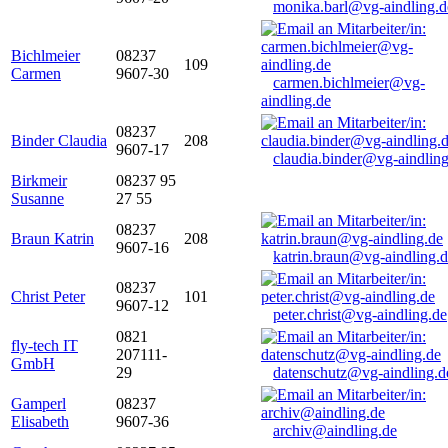
monika.barl@vg-aindling.d
Bichlmeier
08237
109
Carmen
9607-30
carmen.bichlmeier@vg-
aindling.de
08237
Binder Claudia
208
9607-17
claudia.binder@vg-aindling
Birkmeir
08237 95
Susanne
27 55
08237
Braun Katrin
208
9607-16
katrin.braun@vg-aindling.
08237
Christ Peter
101
9607-12
peter.christ@vg-aindling.de
0821
fly-tech IT
207111-
GmbH
29
datenschutz@vg-aindling.d
Gamperl
08237
Elisabeth
9607-36
archiv@aindling.de