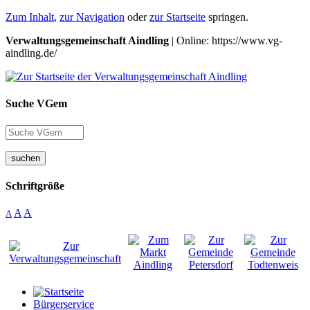
Zum Inhalt
,
zur Navigation
oder
zur Startseite
springen.
Verwaltungsgemeinschaft Aindling
| Online: https://www.vg-
aindling.de/
Suche VGem
suchen
Schriftgröße
A
A
A
Bürgerservice