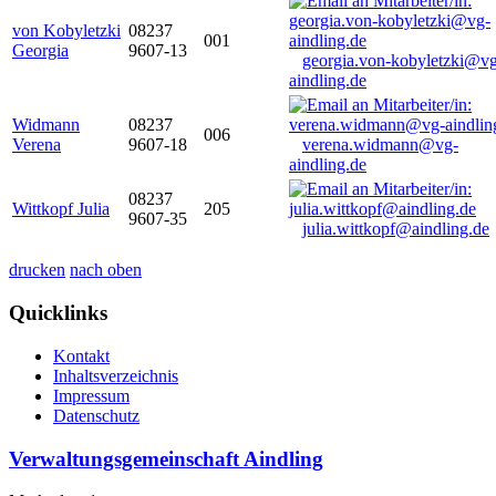
von Kobyletzki
08237
001
Georgia
9607-13
georgia.von-kobyletzki@vg
aindling.de
Widmann
08237
006
Verena
9607-18
verena.widmann@vg-
aindling.de
08237
Wittkopf Julia
205
9607-35
julia.wittkopf@aindling.de
drucken
nach oben
Quicklinks
Kontakt
Inhaltsverzeichnis
Impressum
Datenschutz
Verwaltungsgemeinschaft Aindling