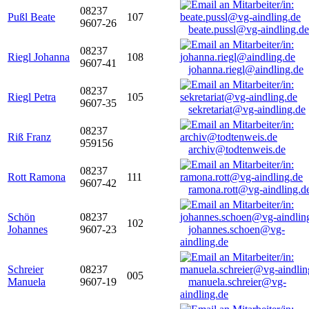
08237
Pußl Beate
107
9607-26
beate.pussl@vg-aindling.de
08237
Riegl Johanna
108
9607-41
johanna.riegl@aindling.de
08237
Riegl Petra
105
9607-35
sekretariat@vg-aindling.de
08237
Riß Franz
959156
archiv@todtenweis.de
08237
Rott Ramona
111
9607-42
ramona.rott@vg-aindling.d
Schön
08237
102
Johannes
9607-23
johannes.schoen@vg-
aindling.de
Schreier
08237
005
Manuela
9607-19
manuela.schreier@vg-
aindling.de