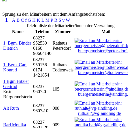
Sprung zu den Mitarbeitern mit dem Anfangsbuchstaben:
1
A
B
C
f
G
H
K
L
M
P
R
S
v
W
Telefonliste der Mitarbeiter/innen der Verwaltung
Name
Telefon
Zimmer
Mail
08237
1. Bgm. Binder
952530
Rathaus
Dietrich
0160
Petersdorf
buergermeister@petersdorf
90664140
08237
1. Bgm. Carl
959156
Rathaus
Konrad
0174
Todtenweis
buergermeister@todtenweis
1421854
1.Bgm Hitzler
Gertrud
08237
105
Erste
9607-0
buergermeisterin@aindling
Bürgermeisterin
08237
Alt Ruth
008
9607-10
ruth.alt@vg-aindling.de
08237
Barl Monika
009
9607-20