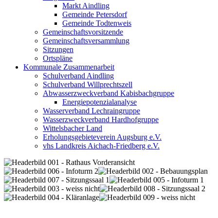
Markt Aindling
Gemeinde Petersdorf
Gemeinde Todtenweis
Gemeinschaftsvorsitzende
Gemeinschaftsversammlung
Sitzungen
Ortspläne
Kommunale Zusammenarbeit
Schulverband Aindling
Schulverband Willprechtszell
Abwasserzweckverband Kabisbachgruppe
Energiepotenzialanalyse
Wasserverband Lechraingruppe
Wasserzweckverband Hardhofgruppe
Wittelsbacher Land
Erholungsgebieteverein Augsburg e.V.
vhs Landkreis Aichach-Friedberg e.V.