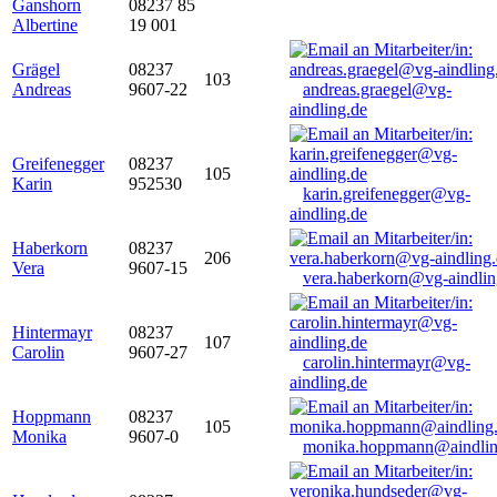
Ganshorn
08237 85
Albertine
19 001
Grägel
08237
103
Andreas
9607-22
andreas.graegel@vg-
aindling.de
Greifenegger
08237
105
Karin
952530
karin.greifenegger@vg-
aindling.de
Haberkorn
08237
206
Vera
9607-15
vera.haberkorn@vg-aindlin
Hintermayr
08237
107
Carolin
9607-27
carolin.hintermayr@vg-
aindling.de
Hoppmann
08237
105
Monika
9607-0
monika.hoppmann@aindlin