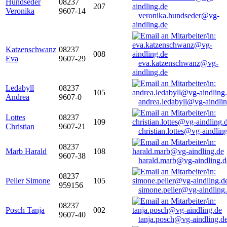
Hundseder
08237
207
Veronika
9607-14
veronika.hundseder@vg-
aindling.de
Katzenschwanz
08237
008
Eva
9607-29
eva.katzenschwanz@vg-
aindling.de
Ledabyll
08237
105
Andrea
9607-0
andrea.ledabyll@vg-aindli
Lottes
08237
109
Christian
9607-21
christian.lottes@vg-aindlin
08237
Marb Harald
108
9607-38
harald.marb@vg-aindling.d
08237
Peller Simone
105
959156
simone.peller@vg-aindling
08237
Posch Tanja
002
9607-40
tanja.posch@vg-aindling.d