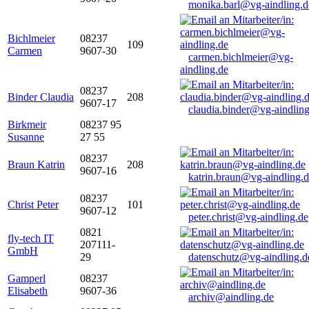
monika.barl@vg-aindling.d
Bichlmeier
08237
109
Carmen
9607-30
carmen.bichlmeier@vg-
aindling.de
08237
Binder Claudia
208
9607-17
claudia.binder@vg-aindling
Birkmeir
08237 95
Susanne
27 55
08237
Braun Katrin
208
9607-16
katrin.braun@vg-aindling.
08237
Christ Peter
101
9607-12
peter.christ@vg-aindling.de
0821
fly-tech IT
207111-
GmbH
29
datenschutz@vg-aindling.d
Gamperl
08237
Elisabeth
9607-36
archiv@aindling.de