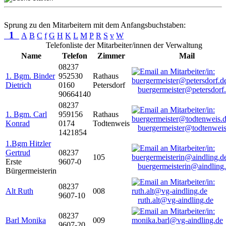
Sprung zu den Mitarbeitern mit dem Anfangsbuchstaben:
1
A
B
C
f
G
H
K
L
M
P
R
S
v
W
Telefonliste der Mitarbeiter/innen der Verwaltung
Name
Telefon
Zimmer
Mail
08237
1. Bgm. Binder
952530
Rathaus
Dietrich
0160
Petersdorf
buergermeister@petersdorf
90664140
08237
1. Bgm. Carl
959156
Rathaus
Konrad
0174
Todtenweis
buergermeister@todtenweis
1421854
1.Bgm Hitzler
Gertrud
08237
105
Erste
9607-0
buergermeisterin@aindling
Bürgermeisterin
08237
Alt Ruth
008
9607-10
ruth.alt@vg-aindling.de
08237
Barl Monika
009
9607-20