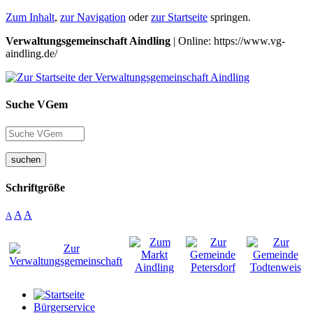
Zum Inhalt
,
zur Navigation
oder
zur Startseite
springen.
Verwaltungsgemeinschaft Aindling
| Online: https://www.vg-
aindling.de/
Suche VGem
suchen
Schriftgröße
A
A
A
Bürgerservice