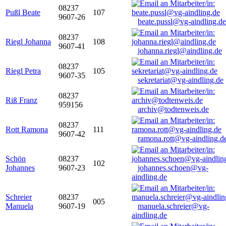
08237
Pußl Beate
107
9607-26
beate.pussl@vg-aindling.de
08237
Riegl Johanna
108
9607-41
johanna.riegl@aindling.de
08237
Riegl Petra
105
9607-35
sekretariat@vg-aindling.de
08237
Riß Franz
959156
archiv@todtenweis.de
08237
Rott Ramona
111
9607-42
ramona.rott@vg-aindling.d
Schön
08237
102
Johannes
9607-23
johannes.schoen@vg-
aindling.de
Schreier
08237
005
Manuela
9607-19
manuela.schreier@vg-
aindling.de