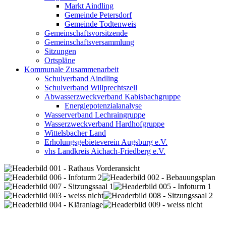
Markt Aindling
Gemeinde Petersdorf
Gemeinde Todtenweis
Gemeinschaftsvorsitzende
Gemeinschaftsversammlung
Sitzungen
Ortspläne
Kommunale Zusammenarbeit
Schulverband Aindling
Schulverband Willprechtszell
Abwasserzweckverband Kabisbachgruppe
Energiepotenzialanalyse
Wasserverband Lechraingruppe
Wasserzweckverband Hardhofgruppe
Wittelsbacher Land
Erholungsgebieteverein Augsburg e.V.
vhs Landkreis Aichach-Friedberg e.V.