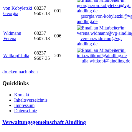
von Kobyletzki
08237
001
Georgia
9607-13
georgia.von-kobyletzki@vg
aindling.de
Widmann
08237
006
Verena
9607-18
verena.widmann@vg-
aindling.de
08237
Wittkopf Julia
205
9607-35
julia.wittkopf@aindling.de
drucken
nach oben
Quicklinks
Kontakt
Inhaltsverzeichnis
Impressum
Datenschutz
Verwaltungsgemeinschaft Aindling