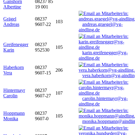
Ganshorn
08237 85
Albertine
19 001
Grägel
08237
103
Andreas
9607-22
andreas.graegel@vg-
aindling.de
Greifenegger
08237
105
Karin
952530
karin.greifenegger@vg-
aindling.de
Haberkorn
08237
206
Vera
9607-15
vera.haberkorn@vg-aindlin
Hintermayr
08237
107
Carolin
9607-27
carolin.hintermayr@vg-
aindling.de
Hoppmann
08237
105
Monika
9607-0
monika.hoppmann@aindlin