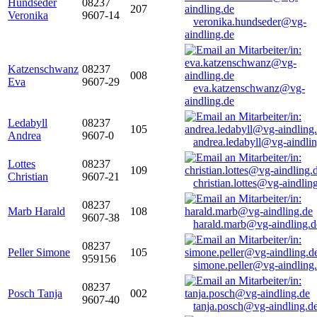
Hundseder
08237
207
Veronika
9607-14
veronika.hundseder@vg-
aindling.de
Katzenschwanz
08237
008
Eva
9607-29
eva.katzenschwanz@vg-
aindling.de
Ledabyll
08237
105
Andrea
9607-0
andrea.ledabyll@vg-aindli
Lottes
08237
109
Christian
9607-21
christian.lottes@vg-aindlin
08237
Marb Harald
108
9607-38
harald.marb@vg-aindling.d
08237
Peller Simone
105
959156
simone.peller@vg-aindling
08237
Posch Tanja
002
9607-40
tanja.posch@vg-aindling.d