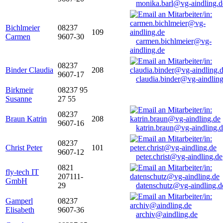
monika.barl@vg-aindling.d
Bichlmeier
08237
109
Carmen
9607-30
carmen.bichlmeier@vg-
aindling.de
08237
Binder Claudia
208
9607-17
claudia.binder@vg-aindling
Birkmeir
08237 95
Susanne
27 55
08237
Braun Katrin
208
9607-16
katrin.braun@vg-aindling.
08237
Christ Peter
101
9607-12
peter.christ@vg-aindling.de
0821
fly-tech IT
207111-
GmbH
29
datenschutz@vg-aindling.d
Gamperl
08237
Elisabeth
9607-36
archiv@aindling.de