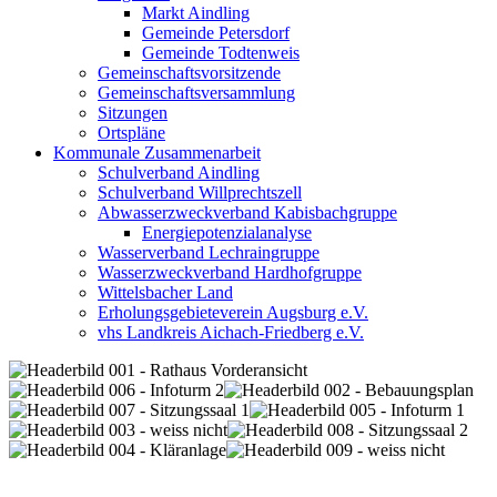
Markt Aindling
Gemeinde Petersdorf
Gemeinde Todtenweis
Gemeinschaftsvorsitzende
Gemeinschaftsversammlung
Sitzungen
Ortspläne
Kommunale Zusammenarbeit
Schulverband Aindling
Schulverband Willprechtszell
Abwasserzweckverband Kabisbachgruppe
Energiepotenzialanalyse
Wasserverband Lechraingruppe
Wasserzweckverband Hardhofgruppe
Wittelsbacher Land
Erholungsgebieteverein Augsburg e.V.
vhs Landkreis Aichach-Friedberg e.V.