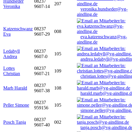
Hundseder
08237
207
Veronika
9607-14
veronika.hundseder@vg-
aindling.de
Katzenschwanz
08237
008
Eva
9607-29
eva.katzenschwanz@vg-
aindling.de
Ledabyll
08237
105
Andrea
9607-0
andrea.ledabyll@vg-aindli
Lottes
08237
109
Christian
9607-21
christian.lottes@vg-aindlin
08237
Marb Harald
108
9607-38
harald.marb@vg-aindling.d
08237
Peller Simone
105
959156
simone.peller@vg-aindling
08237
Posch Tanja
002
9607-40
tanja.posch@vg-aindling.d