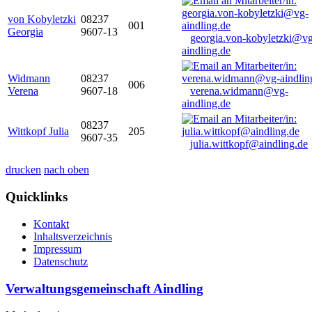
von Kobyletzki
08237
001
Georgia
9607-13
georgia.von-kobyletzki@vg
aindling.de
Widmann
08237
006
Verena
9607-18
verena.widmann@vg-
aindling.de
08237
Wittkopf Julia
205
9607-35
julia.wittkopf@aindling.de
drucken
nach oben
Quicklinks
Kontakt
Inhaltsverzeichnis
Impressum
Datenschutz
Verwaltungsgemeinschaft Aindling