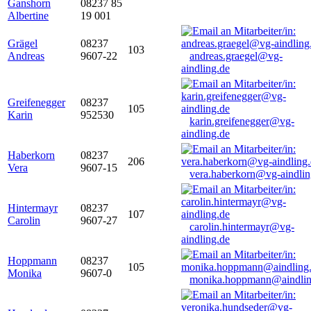
Ganshorn
08237 85
Albertine
19 001
Grägel
08237
103
Andreas
9607-22
andreas.graegel@vg-
aindling.de
Greifenegger
08237
105
Karin
952530
karin.greifenegger@vg-
aindling.de
Haberkorn
08237
206
Vera
9607-15
vera.haberkorn@vg-aindlin
Hintermayr
08237
107
Carolin
9607-27
carolin.hintermayr@vg-
aindling.de
Hoppmann
08237
105
Monika
9607-0
monika.hoppmann@aindlin