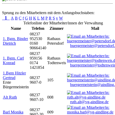
Sprung zu den Mitarbeitern mit dem Anfangsbuchstaben:
1
A
B
C
f
G
H
K
L
M
P
R
S
v
W
Telefonliste der Mitarbeiter/innen der Verwaltung
Name
Telefon
Zimmer
Mail
08237
1. Bgm. Binder
952530
Rathaus
Dietrich
0160
Petersdorf
buergermeister@petersdorf
90664140
08237
1. Bgm. Carl
959156
Rathaus
Konrad
0174
Todtenweis
buergermeister@todtenweis
1421854
1.Bgm Hitzler
Gertrud
08237
105
Erste
9607-0
buergermeisterin@aindling
Bürgermeisterin
08237
Alt Ruth
008
9607-10
ruth.alt@vg-aindling.de
08237
Barl Monika
009
9607-20