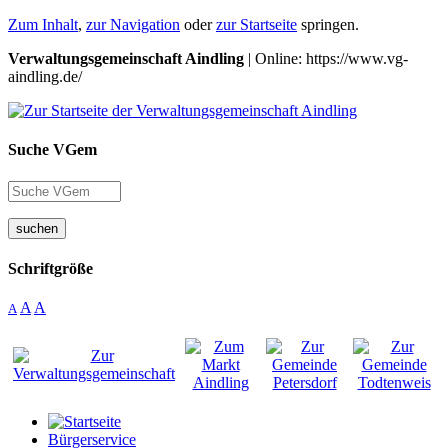
Zum Inhalt
,
zur Navigation
oder
zur Startseite
springen.
Verwaltungsgemeinschaft Aindling
| Online: https://www.vg-
aindling.de/
Suche VGem
suchen
Schriftgröße
A
A
A
Bürgerservice