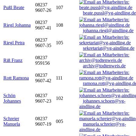
08237
Pußl Beate
107
9607-26
beate.pussl@vg-aindling.de
08237
Riegl Johanna
108
9607-41
johanna.riegl@aindling.de
08237
Riegl Petra
105
9607-35
sekretariat@vg-aindling.de
08237
Riß Franz
959156
archiv@todtenweis.de
08237
Rott Ramona
111
9607-42
ramona.rott@vg-aindling.d
Schön
08237
102
Johannes
9607-23
johannes.schoen@vg-
aindling.de
Schreier
08237
005
Manuela
9607-19
manuela.schreier@vg-
aindling.de