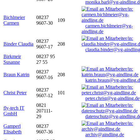
monika.barl@vg-aindling.d
Bichlmeier
08237
109
Carmen
9607-30
carmen.bichlmeier@vg-
aindling.de
08237
Binder Claudia
208
9607-17
claudia.binder@vg-aindling
Birkmeir
08237 95
Susanne
27 55
08237
Braun Katrin
208
9607-16
katrin.braun@vg-aindling.
08237
Christ Peter
101
9607-12
peter.christ@vg-aindling.de
0821
fly-tech IT
207111-
GmbH
29
datenschutz@vg-aindling.d
Gamperl
08237
Elisabeth
9607-36
archiv@aindling.de