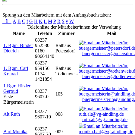
Sprung zu den Mitarbeitern mit dem Anfangsbuchstaben:
1
A
B
C
f
G
H
K
L
M
P
R
S
v
W
Telefonliste der Mitarbeiter/innen der Verwaltung
Name
Telefon
Zimmer
Mail
08237
1. Bgm. Binder
952530
Rathaus
Dietrich
0160
Petersdorf
buergermeister@petersdorf
90664140
08237
1. Bgm. Carl
959156
Rathaus
Konrad
0174
Todtenweis
buergermeister@todtenweis
1421854
1.Bgm Hitzler
Gertrud
08237
105
Erste
9607-0
buergermeisterin@aindling
Bürgermeisterin
08237
Alt Ruth
008
9607-10
ruth.alt@vg-aindling.de
08237
Barl Monika
009
9607-20