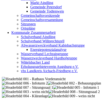
Markt Aindling
Gemeinde Petersdorf
Gemeinde Todtenweis
Gemeinschaftsvorsitzende
Gemeinschaftsversammlung
Sitzungen
Ortspläne
Kommunale Zusammenarbeit
Schulverband Aindling
Schulverband Willprechtszell
Abwasserzweckverband Kabisbachgruppe
Energiepotenzialanalyse
Wasserverband Lechraingruppe
Wasserzweckverband Hardhofgruppe
Wittelsbacher Land
Erholungsgebieteverein Augsburg e.V.
vhs Landkreis Aichach-Friedberg e.V.