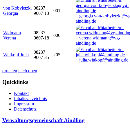
von Kobyletzki
08237
001
Georgia
9607-13
georgia.von-kobyletzki@vg
aindling.de
Widmann
08237
006
Verena
9607-18
verena.widmann@vg-
aindling.de
08237
Wittkopf Julia
205
9607-35
julia.wittkopf@aindling.de
drucken
nach oben
Quicklinks
Kontakt
Inhaltsverzeichnis
Impressum
Datenschutz
Verwaltungsgemeinschaft Aindling