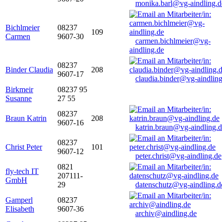
monika.barl@vg-aindling.d
Bichlmeier
08237
109
Carmen
9607-30
carmen.bichlmeier@vg-
aindling.de
08237
Binder Claudia
208
9607-17
claudia.binder@vg-aindling
Birkmeir
08237 95
Susanne
27 55
08237
Braun Katrin
208
9607-16
katrin.braun@vg-aindling.
08237
Christ Peter
101
9607-12
peter.christ@vg-aindling.de
0821
fly-tech IT
207111-
GmbH
29
datenschutz@vg-aindling.d
Gamperl
08237
Elisabeth
9607-36
archiv@aindling.de