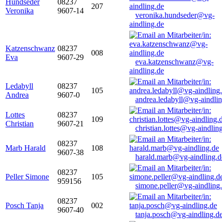
Hundseder
08237
207
Veronika
9607-14
veronika.hundseder@vg-
aindling.de
Katzenschwanz
08237
008
Eva
9607-29
eva.katzenschwanz@vg-
aindling.de
Ledabyll
08237
105
Andrea
9607-0
andrea.ledabyll@vg-aindli
Lottes
08237
109
Christian
9607-21
christian.lottes@vg-aindlin
08237
Marb Harald
108
9607-38
harald.marb@vg-aindling.d
08237
Peller Simone
105
959156
simone.peller@vg-aindling
08237
Posch Tanja
002
9607-40
tanja.posch@vg-aindling.d