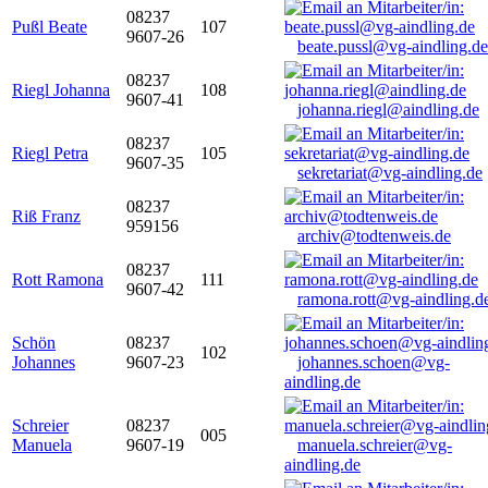
08237
Pußl Beate
107
9607-26
beate.pussl@vg-aindling.de
08237
Riegl Johanna
108
9607-41
johanna.riegl@aindling.de
08237
Riegl Petra
105
9607-35
sekretariat@vg-aindling.de
08237
Riß Franz
959156
archiv@todtenweis.de
08237
Rott Ramona
111
9607-42
ramona.rott@vg-aindling.d
Schön
08237
102
Johannes
9607-23
johannes.schoen@vg-
aindling.de
Schreier
08237
005
Manuela
9607-19
manuela.schreier@vg-
aindling.de