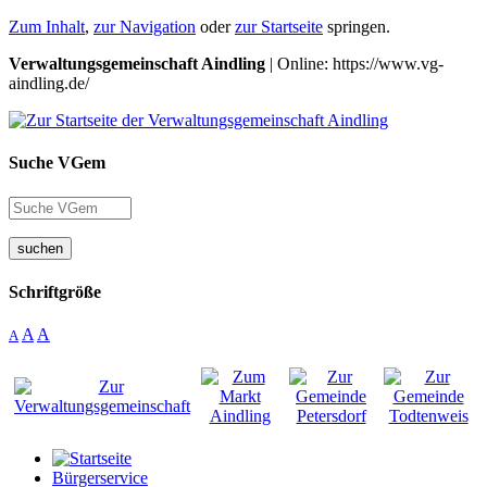
Zum Inhalt
,
zur Navigation
oder
zur Startseite
springen.
Verwaltungsgemeinschaft Aindling
| Online: https://www.vg-
aindling.de/
Suche VGem
suchen
Schriftgröße
A
A
A
Bürgerservice