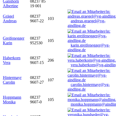
Ganshorn
08237 85
Albertine
19 001
Grägel
08237
103
Andreas
9607-22
andreas.graegel@vg-
aindling.de
Greifenegger
08237
105
Karin
952530
karin.greifenegger@vg-
aindling.de
Haberkorn
08237
206
Vera
9607-15
vera.haberkorn@vg-aindlin
Hintermayr
08237
107
Carolin
9607-27
carolin.hintermayr@vg-
aindling.de
Hoppmann
08237
105
Monika
9607-0
monika.hoppmann@aindlin