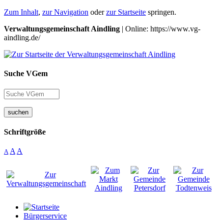
Zum Inhalt
,
zur Navigation
oder
zur Startseite
springen.
Verwaltungsgemeinschaft Aindling
| Online: https://www.vg-
aindling.de/
Suche VGem
suchen
Schriftgröße
A
A
A
Bürgerservice