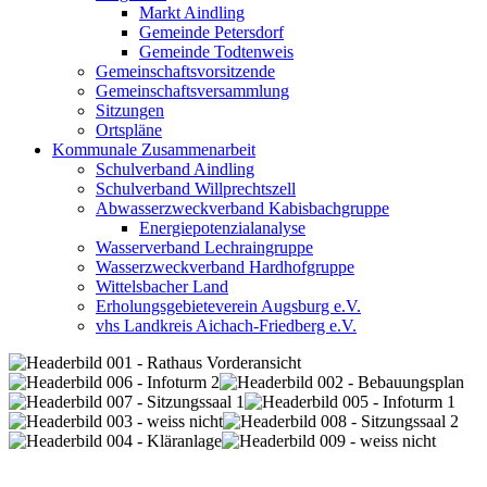
Markt Aindling
Gemeinde Petersdorf
Gemeinde Todtenweis
Gemeinschaftsvorsitzende
Gemeinschaftsversammlung
Sitzungen
Ortspläne
Kommunale Zusammenarbeit
Schulverband Aindling
Schulverband Willprechtszell
Abwasserzweckverband Kabisbachgruppe
Energiepotenzialanalyse
Wasserverband Lechraingruppe
Wasserzweckverband Hardhofgruppe
Wittelsbacher Land
Erholungsgebieteverein Augsburg e.V.
vhs Landkreis Aichach-Friedberg e.V.