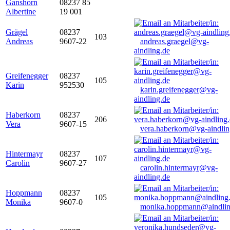
Ganshorn
08237 85
Albertine
19 001
Grägel
08237
103
Andreas
9607-22
andreas.graegel@vg-
aindling.de
Greifenegger
08237
105
Karin
952530
karin.greifenegger@vg-
aindling.de
Haberkorn
08237
206
Vera
9607-15
vera.haberkorn@vg-aindlin
Hintermayr
08237
107
Carolin
9607-27
carolin.hintermayr@vg-
aindling.de
Hoppmann
08237
105
Monika
9607-0
monika.hoppmann@aindlin