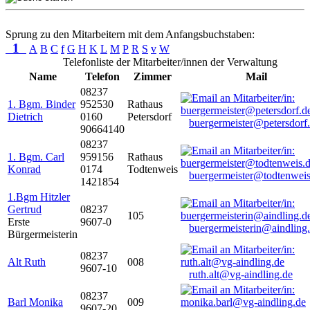
Sprung zu den Mitarbeitern mit dem Anfangsbuchstaben:
1
A
B
C
f
G
H
K
L
M
P
R
S
v
W
Telefonliste der Mitarbeiter/innen der Verwaltung
Name
Telefon
Zimmer
Mail
08237
1. Bgm. Binder
952530
Rathaus
Dietrich
0160
Petersdorf
buergermeister@petersdorf
90664140
08237
1. Bgm. Carl
959156
Rathaus
Konrad
0174
Todtenweis
buergermeister@todtenweis
1421854
1.Bgm Hitzler
Gertrud
08237
105
Erste
9607-0
buergermeisterin@aindling
Bürgermeisterin
08237
Alt Ruth
008
9607-10
ruth.alt@vg-aindling.de
08237
Barl Monika
009
9607-20