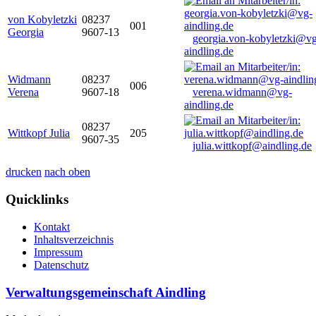
von Kobyletzki
08237
001
Georgia
9607-13
georgia.von-kobyletzki@vg
aindling.de
Widmann
08237
006
Verena
9607-18
verena.widmann@vg-
aindling.de
08237
Wittkopf Julia
205
9607-35
julia.wittkopf@aindling.de
drucken
nach oben
Quicklinks
Kontakt
Inhaltsverzeichnis
Impressum
Datenschutz
Verwaltungsgemeinschaft Aindling