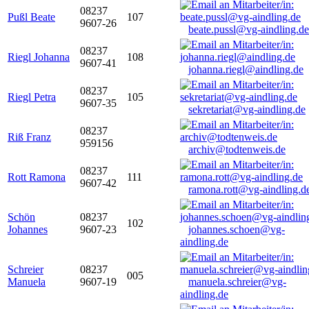
08237
Pußl Beate
107
9607-26
beate.pussl@vg-aindling.de
08237
Riegl Johanna
108
9607-41
johanna.riegl@aindling.de
08237
Riegl Petra
105
9607-35
sekretariat@vg-aindling.de
08237
Riß Franz
959156
archiv@todtenweis.de
08237
Rott Ramona
111
9607-42
ramona.rott@vg-aindling.d
Schön
08237
102
Johannes
9607-23
johannes.schoen@vg-
aindling.de
Schreier
08237
005
Manuela
9607-19
manuela.schreier@vg-
aindling.de