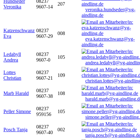
Hundseder
08237
207
Veronika
9607-14
veronika.hundseder@vg-
aindling.de
Katzenschwanz
08237
008
Eva
9607-29
eva.katzenschwanz@vg-
aindling.de
Ledabyll
08237
105
Andrea
9607-0
andrea.ledabyll@vg-aindli
Lottes
08237
109
Christian
9607-21
christian.lottes@vg-aindlin
08237
Marb Harald
108
9607-38
harald.marb@vg-aindling.d
08237
Peller Simone
105
959156
simone.peller@vg-aindling
08237
Posch Tanja
002
9607-40
tanja.posch@vg-aindling.d