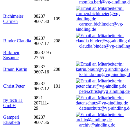
monika.barl@vg-aindling.d
Bichlmeier
08237
109
Carmen
9607-30
carmen.bichlmeier@vg-
aindling.de
08237
Binder Claudia
208
9607-17
claudia.binder@vg-aindling
Birkmeir
08237 95
Susanne
27 55
08237
Braun Katrin
208
9607-16
katrin.braun@vg-aindling.
08237
Christ Peter
101
9607-12
peter.christ@vg-aindling.de
0821
fly-tech IT
207111-
GmbH
29
datenschutz@vg-aindling.d
Gamperl
08237
Elisabeth
9607-36
archiv@aindling.de