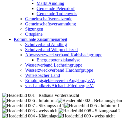
Markt Aindling
Gemeinde Petersdorf
Gemeinde Todtenweis
Gemeinschaftsvorsitzende
Gemeinschaftsversammlung
Sitzungen
Ortspläne
Kommunale Zusammenarbeit
Schulverband Aindling
Schulverband Willprechtszell
Abwasserzweckverband Kabisbachgruppe
Energiepotenzialanalyse
Wasserverband Lechraingruppe
Wasserzweckverband Hardhofgruppe
Wittelsbacher Land
Erholungsgebieteverein Augsburg e.V.
vhs Landkreis Aichach-Friedberg e.V.