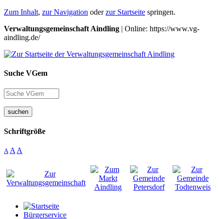
Zum Inhalt
,
zur Navigation
oder
zur Startseite
springen.
Verwaltungsgemeinschaft Aindling
| Online: https://www.vg-
aindling.de/
Suche VGem
suchen
Schriftgröße
A
A
A
Bürgerservice