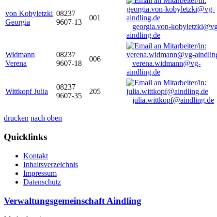
von Kobyletzki
08237
001
Georgia
9607-13
georgia.von-kobyletzki@vg
aindling.de
Widmann
08237
006
Verena
9607-18
verena.widmann@vg-
aindling.de
08237
Wittkopf Julia
205
9607-35
julia.wittkopf@aindling.de
drucken
nach oben
Quicklinks
Kontakt
Inhaltsverzeichnis
Impressum
Datenschutz
Verwaltungsgemeinschaft Aindling