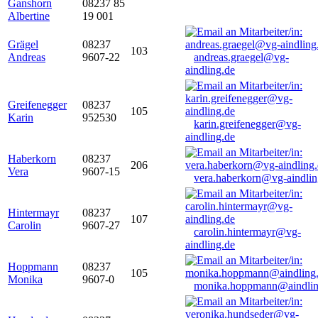
Ganshorn
08237 85
Albertine
19 001
Grägel
08237
103
Andreas
9607-22
andreas.graegel@vg-
aindling.de
Greifenegger
08237
105
Karin
952530
karin.greifenegger@vg-
aindling.de
Haberkorn
08237
206
Vera
9607-15
vera.haberkorn@vg-aindlin
Hintermayr
08237
107
Carolin
9607-27
carolin.hintermayr@vg-
aindling.de
Hoppmann
08237
105
Monika
9607-0
monika.hoppmann@aindlin