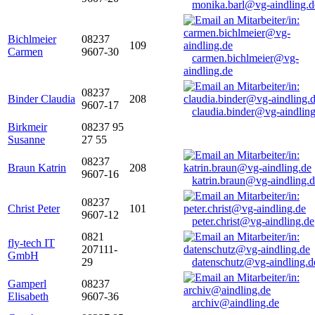
monika.barl@vg-aindling.d
Bichlmeier
08237
109
Carmen
9607-30
carmen.bichlmeier@vg-
aindling.de
08237
Binder Claudia
208
9607-17
claudia.binder@vg-aindling
Birkmeir
08237 95
Susanne
27 55
08237
Braun Katrin
208
9607-16
katrin.braun@vg-aindling.
08237
Christ Peter
101
9607-12
peter.christ@vg-aindling.de
0821
fly-tech IT
207111-
GmbH
29
datenschutz@vg-aindling.d
Gamperl
08237
Elisabeth
9607-36
archiv@aindling.de