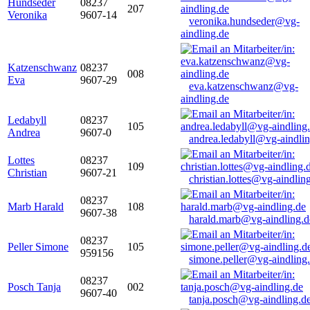
Hundseder
08237
207
Veronika
9607-14
veronika.hundseder@vg-
aindling.de
Katzenschwanz
08237
008
Eva
9607-29
eva.katzenschwanz@vg-
aindling.de
Ledabyll
08237
105
Andrea
9607-0
andrea.ledabyll@vg-aindli
Lottes
08237
109
Christian
9607-21
christian.lottes@vg-aindlin
08237
Marb Harald
108
9607-38
harald.marb@vg-aindling.d
08237
Peller Simone
105
959156
simone.peller@vg-aindling
08237
Posch Tanja
002
9607-40
tanja.posch@vg-aindling.d