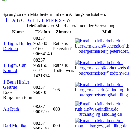
Sprung zu den Mitarbeitern mit dem Anfangsbuchstaben:
1
A
B
C
f
G
H
K
L
M
P
R
S
v
W
Telefonliste der Mitarbeiter/innen der Verwaltung
Name
Telefon
Zimmer
Mail
08237
1. Bgm. Binder
952530
Rathaus
Dietrich
0160
Petersdorf
buergermeister@petersdorf
90664140
08237
1. Bgm. Carl
959156
Rathaus
Konrad
0174
Todtenweis
buergermeister@todtenweis
1421854
1.Bgm Hitzler
Gertrud
08237
105
Erste
9607-0
buergermeisterin@aindling
Bürgermeisterin
08237
Alt Ruth
008
9607-10
ruth.alt@vg-aindling.de
08237
Barl Monika
009
9607-20