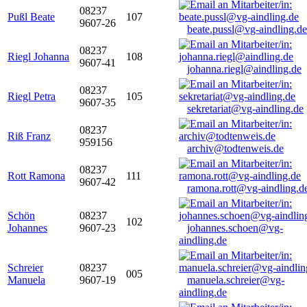
08237
Pußl Beate
107
9607-26
beate.pussl@vg-aindling.de
08237
Riegl Johanna
108
9607-41
johanna.riegl@aindling.de
08237
Riegl Petra
105
9607-35
sekretariat@vg-aindling.de
08237
Riß Franz
959156
archiv@todtenweis.de
08237
Rott Ramona
111
9607-42
ramona.rott@vg-aindling.d
Schön
08237
102
Johannes
9607-23
johannes.schoen@vg-
aindling.de
Schreier
08237
005
Manuela
9607-19
manuela.schreier@vg-
aindling.de