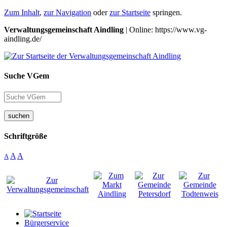
Zum Inhalt
,
zur Navigation
oder
zur Startseite
springen.
Verwaltungsgemeinschaft Aindling
| Online: https://www.vg-
aindling.de/
Suche VGem
suchen
Schriftgröße
A
A
A
Bürgerservice