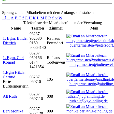
Sprung zu den Mitarbeitern mit dem Anfangsbuchstaben:
1
A
B
C
f
G
H
K
L
M
P
R
S
v
W
Telefonliste der Mitarbeiter/innen der Verwaltung
Name
Telefon
Zimmer
Mail
08237
1. Bgm. Binder
952530
Rathaus
Dietrich
0160
Petersdorf
buergermeister@petersdorf
90664140
08237
1. Bgm. Carl
959156
Rathaus
Konrad
0174
Todtenweis
buergermeister@todtenweis
1421854
1.Bgm Hitzler
Gertrud
08237
105
Erste
9607-0
buergermeisterin@aindling
Bürgermeisterin
08237
Alt Ruth
008
9607-10
ruth.alt@vg-aindling.de
08237
Barl Monika
009
9607-20