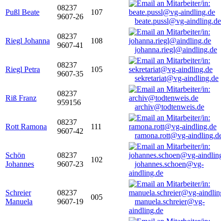
08237
Pußl Beate
107
9607-26
beate.pussl@vg-aindling.de
08237
Riegl Johanna
108
9607-41
johanna.riegl@aindling.de
08237
Riegl Petra
105
9607-35
sekretariat@vg-aindling.de
08237
Riß Franz
959156
archiv@todtenweis.de
08237
Rott Ramona
111
9607-42
ramona.rott@vg-aindling.d
Schön
08237
102
Johannes
9607-23
johannes.schoen@vg-
aindling.de
Schreier
08237
005
Manuela
9607-19
manuela.schreier@vg-
aindling.de