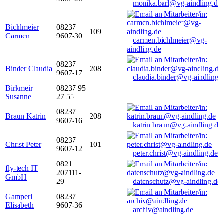
monika.barl@vg-aindling.d
Bichlmeier
08237
109
Carmen
9607-30
carmen.bichlmeier@vg-
aindling.de
08237
Binder Claudia
208
9607-17
claudia.binder@vg-aindling
Birkmeir
08237 95
Susanne
27 55
08237
Braun Katrin
208
9607-16
katrin.braun@vg-aindling.
08237
Christ Peter
101
9607-12
peter.christ@vg-aindling.de
0821
fly-tech IT
207111-
GmbH
29
datenschutz@vg-aindling.d
Gamperl
08237
Elisabeth
9607-36
archiv@aindling.de