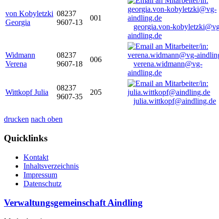
von Kobyletzki
08237
001
Georgia
9607-13
georgia.von-kobyletzki@vg
aindling.de
Widmann
08237
006
Verena
9607-18
verena.widmann@vg-
aindling.de
08237
Wittkopf Julia
205
9607-35
julia.wittkopf@aindling.de
drucken
nach oben
Quicklinks
Kontakt
Inhaltsverzeichnis
Impressum
Datenschutz
Verwaltungsgemeinschaft Aindling