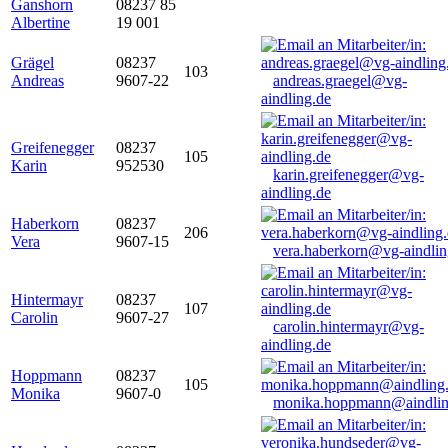
Ganshorn
08237 85
Albertine
19 001
Grägel
08237
103
Andreas
9607-22
andreas.graegel@vg-
aindling.de
Greifenegger
08237
105
Karin
952530
karin.greifenegger@vg-
aindling.de
Haberkorn
08237
206
Vera
9607-15
vera.haberkorn@vg-aindlin
Hintermayr
08237
107
Carolin
9607-27
carolin.hintermayr@vg-
aindling.de
Hoppmann
08237
105
Monika
9607-0
monika.hoppmann@aindlin