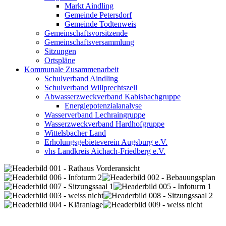
Markt Aindling
Gemeinde Petersdorf
Gemeinde Todtenweis
Gemeinschaftsvorsitzende
Gemeinschaftsversammlung
Sitzungen
Ortspläne
Kommunale Zusammenarbeit
Schulverband Aindling
Schulverband Willprechtszell
Abwasserzweckverband Kabisbachgruppe
Energiepotenzialanalyse
Wasserverband Lechraingruppe
Wasserzweckverband Hardhofgruppe
Wittelsbacher Land
Erholungsgebieteverein Augsburg e.V.
vhs Landkreis Aichach-Friedberg e.V.