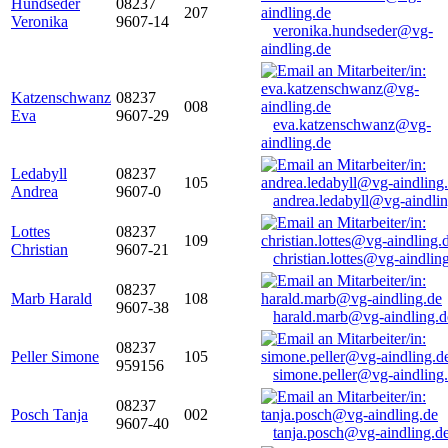
Hundseder
08237
207
Veronika
9607-14
veronika.hundseder@vg-
aindling.de
Katzenschwanz
08237
008
Eva
9607-29
eva.katzenschwanz@vg-
aindling.de
Ledabyll
08237
105
Andrea
9607-0
andrea.ledabyll@vg-aindli
Lottes
08237
109
Christian
9607-21
christian.lottes@vg-aindlin
08237
Marb Harald
108
9607-38
harald.marb@vg-aindling.d
08237
Peller Simone
105
959156
simone.peller@vg-aindling
08237
Posch Tanja
002
9607-40
tanja.posch@vg-aindling.d