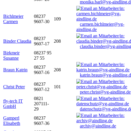
monika.barl@vg-aindling.d
Bichlmeier
08237
109
Carmen
9607-30
carmen.bichlmeier@vg-
aindling.de
08237
Binder Claudia
208
9607-17
claudia.binder@vg-aindling
Birkmeir
08237 95
Susanne
27 55
08237
Braun Katrin
208
9607-16
katrin.braun@vg-aindling.
08237
Christ Peter
101
9607-12
peter.christ@vg-aindling.de
0821
fly-tech IT
207111-
GmbH
29
datenschutz@vg-aindling.d
Gamperl
08237
Elisabeth
9607-36
archiv@aindling.de