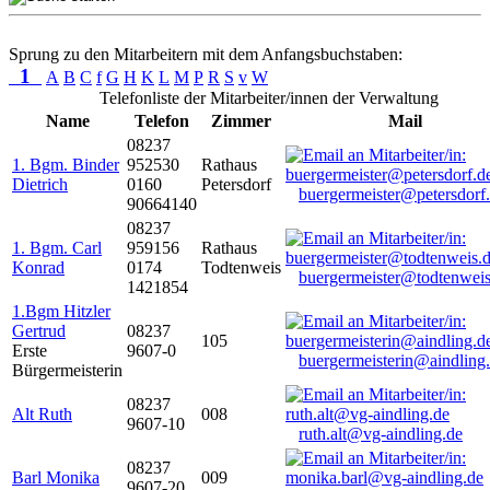
Sprung zu den Mitarbeitern mit dem Anfangsbuchstaben:
1
A
B
C
f
G
H
K
L
M
P
R
S
v
W
Telefonliste der Mitarbeiter/innen der Verwaltung
Name
Telefon
Zimmer
Mail
08237
1. Bgm. Binder
952530
Rathaus
Dietrich
0160
Petersdorf
buergermeister@petersdorf
90664140
08237
1. Bgm. Carl
959156
Rathaus
Konrad
0174
Todtenweis
buergermeister@todtenweis
1421854
1.Bgm Hitzler
Gertrud
08237
105
Erste
9607-0
buergermeisterin@aindling
Bürgermeisterin
08237
Alt Ruth
008
9607-10
ruth.alt@vg-aindling.de
08237
Barl Monika
009
9607-20