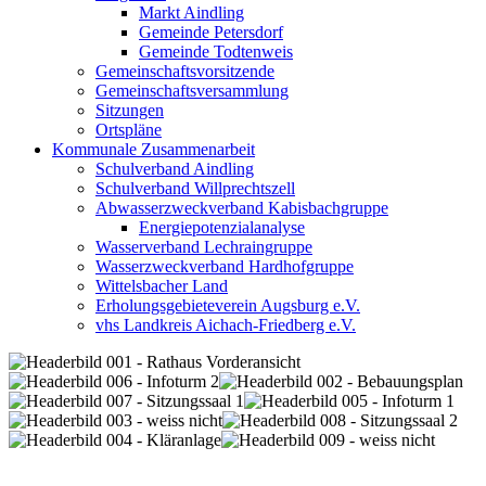
Markt Aindling
Gemeinde Petersdorf
Gemeinde Todtenweis
Gemeinschaftsvorsitzende
Gemeinschaftsversammlung
Sitzungen
Ortspläne
Kommunale Zusammenarbeit
Schulverband Aindling
Schulverband Willprechtszell
Abwasserzweckverband Kabisbachgruppe
Energiepotenzialanalyse
Wasserverband Lechraingruppe
Wasserzweckverband Hardhofgruppe
Wittelsbacher Land
Erholungsgebieteverein Augsburg e.V.
vhs Landkreis Aichach-Friedberg e.V.