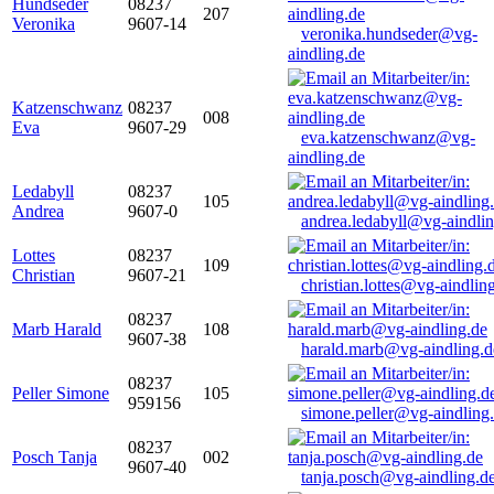
Hundseder
08237
207
Veronika
9607-14
veronika.hundseder@vg-
aindling.de
Katzenschwanz
08237
008
Eva
9607-29
eva.katzenschwanz@vg-
aindling.de
Ledabyll
08237
105
Andrea
9607-0
andrea.ledabyll@vg-aindli
Lottes
08237
109
Christian
9607-21
christian.lottes@vg-aindlin
08237
Marb Harald
108
9607-38
harald.marb@vg-aindling.d
08237
Peller Simone
105
959156
simone.peller@vg-aindling
08237
Posch Tanja
002
9607-40
tanja.posch@vg-aindling.d