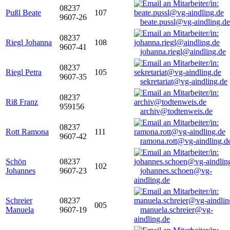
08237
Pußl Beate
107
9607-26
beate.pussl@vg-aindling.de
08237
Riegl Johanna
108
9607-41
johanna.riegl@aindling.de
08237
Riegl Petra
105
9607-35
sekretariat@vg-aindling.de
08237
Riß Franz
959156
archiv@todtenweis.de
08237
Rott Ramona
111
9607-42
ramona.rott@vg-aindling.d
Schön
08237
102
Johannes
9607-23
johannes.schoen@vg-
aindling.de
Schreier
08237
005
Manuela
9607-19
manuela.schreier@vg-
aindling.de