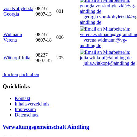
von Kobyletzki
08237
001
Georgia
9607-13
georgia.von-kobyletzki@vg
aindling.de
Widmann
08237
006
Verena
9607-18
verena.widmann@vg-
aindling.de
08237
Wittkopf Julia
205
9607-35
julia.wittkopf@aindling.de
drucken
nach oben
Quicklinks
Kontakt
Inhaltsverzeichnis
Impressum
Datenschutz
Verwaltungsgemeinschaft Aindling