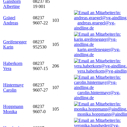
Ganshorn
08237 85
Albertine
19 001
Grägel
08237
103
Andreas
9607-22
andreas.graegel@vg-
aindling.de
Greifenegger
08237
105
Karin
952530
karin.greifenegger@vg-
aindling.de
Haberkorn
08237
206
Vera
9607-15
vera.haberkorn@vg-aindlin
Hintermayr
08237
107
Carolin
9607-27
carolin.hintermayr@vg-
aindling.de
Hoppmann
08237
105
Monika
9607-0
monika.hoppmann@aindlin