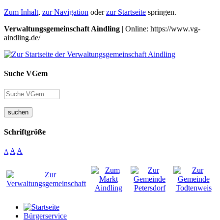
Zum Inhalt
,
zur Navigation
oder
zur Startseite
springen.
Verwaltungsgemeinschaft Aindling
| Online: https://www.vg-
aindling.de/
Suche VGem
suchen
Schriftgröße
A
A
A
Bürgerservice