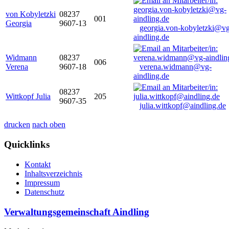
von Kobyletzki
08237
001
Georgia
9607-13
georgia.von-kobyletzki@vg
aindling.de
Widmann
08237
006
Verena
9607-18
verena.widmann@vg-
aindling.de
08237
Wittkopf Julia
205
9607-35
julia.wittkopf@aindling.de
drucken
nach oben
Quicklinks
Kontakt
Inhaltsverzeichnis
Impressum
Datenschutz
Verwaltungsgemeinschaft Aindling