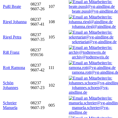
08237
Pußl Beate
107
9607-26
beate.pussl@vg-aindling.de
08237
Riegl Johanna
108
9607-41
johanna.riegl@aindling.de
08237
Riegl Petra
105
9607-35
sekretariat@vg-aindling.de
08237
Riß Franz
959156
archiv@todtenweis.de
08237
Rott Ramona
111
9607-42
ramona.rott@vg-aindling.d
Schön
08237
102
Johannes
9607-23
johannes.schoen@vg-
aindling.de
Schreier
08237
005
Manuela
9607-19
manuela.schreier@vg-
aindling.de