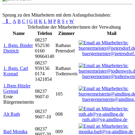
Sprung zu den Mitarbeitern mit dem Anfangsbuchstaben:
1
A
B
C
f
G
H
K
L
M
P
R
S
v
W
Telefonliste der Mitarbeiter/innen der Verwaltung
Name
Telefon
Zimmer
Mail
08237
1. Bgm. Binder
952530
Rathaus
Dietrich
0160
Petersdorf
buergermeister@petersdorf
90664140
08237
1. Bgm. Carl
959156
Rathaus
Konrad
0174
Todtenweis
buergermeister@todtenweis
1421854
1.Bgm Hitzler
Gertrud
08237
105
Erste
9607-0
buergermeisterin@aindling
Bürgermeisterin
08237
Alt Ruth
008
9607-10
ruth.alt@vg-aindling.de
08237
Barl Monika
009
9607-20