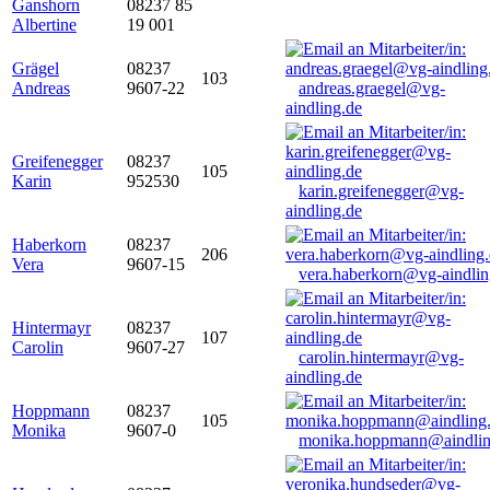
Ganshorn
08237 85
Albertine
19 001
Grägel
08237
103
Andreas
9607-22
andreas.graegel@vg-
aindling.de
Greifenegger
08237
105
Karin
952530
karin.greifenegger@vg-
aindling.de
Haberkorn
08237
206
Vera
9607-15
vera.haberkorn@vg-aindlin
Hintermayr
08237
107
Carolin
9607-27
carolin.hintermayr@vg-
aindling.de
Hoppmann
08237
105
Monika
9607-0
monika.hoppmann@aindlin