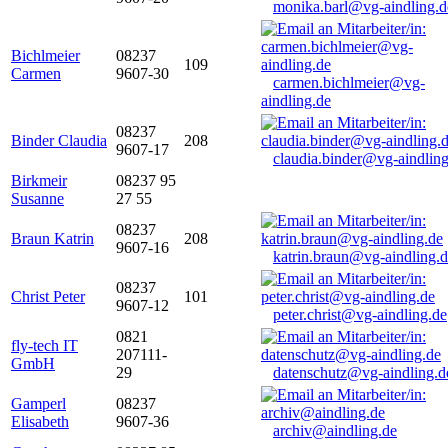
monika.barl@vg-aindling.d
Bichlmeier
08237
109
Carmen
9607-30
carmen.bichlmeier@vg-
aindling.de
08237
Binder Claudia
208
9607-17
claudia.binder@vg-aindling
Birkmeir
08237 95
Susanne
27 55
08237
Braun Katrin
208
9607-16
katrin.braun@vg-aindling.
08237
Christ Peter
101
9607-12
peter.christ@vg-aindling.de
0821
fly-tech IT
207111-
GmbH
29
datenschutz@vg-aindling.d
Gamperl
08237
Elisabeth
9607-36
archiv@aindling.de