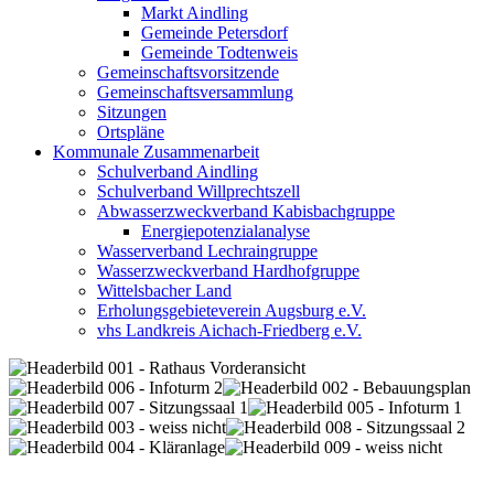
Markt Aindling
Gemeinde Petersdorf
Gemeinde Todtenweis
Gemeinschaftsvorsitzende
Gemeinschaftsversammlung
Sitzungen
Ortspläne
Kommunale Zusammenarbeit
Schulverband Aindling
Schulverband Willprechtszell
Abwasserzweckverband Kabisbachgruppe
Energiepotenzialanalyse
Wasserverband Lechraingruppe
Wasserzweckverband Hardhofgruppe
Wittelsbacher Land
Erholungsgebieteverein Augsburg e.V.
vhs Landkreis Aichach-Friedberg e.V.