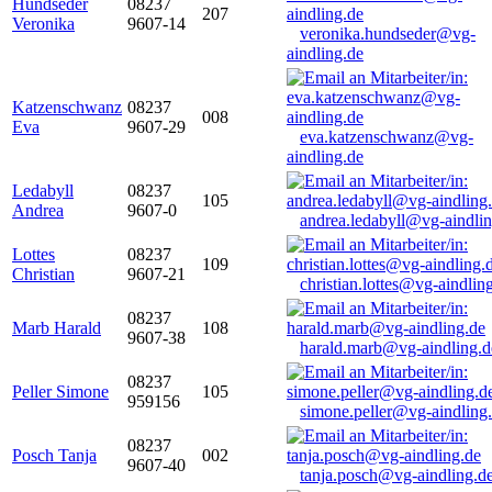
Hundseder
08237
207
Veronika
9607-14
veronika.hundseder@vg-
aindling.de
Katzenschwanz
08237
008
Eva
9607-29
eva.katzenschwanz@vg-
aindling.de
Ledabyll
08237
105
Andrea
9607-0
andrea.ledabyll@vg-aindli
Lottes
08237
109
Christian
9607-21
christian.lottes@vg-aindlin
08237
Marb Harald
108
9607-38
harald.marb@vg-aindling.d
08237
Peller Simone
105
959156
simone.peller@vg-aindling
08237
Posch Tanja
002
9607-40
tanja.posch@vg-aindling.d