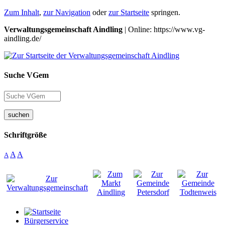
Zum Inhalt
,
zur Navigation
oder
zur Startseite
springen.
Verwaltungsgemeinschaft Aindling
| Online: https://www.vg-
aindling.de/
Suche VGem
suchen
Schriftgröße
A
A
A
Bürgerservice