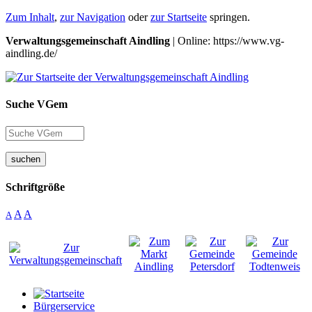
Zum Inhalt
,
zur Navigation
oder
zur Startseite
springen.
Verwaltungsgemeinschaft Aindling
| Online: https://www.vg-
aindling.de/
Suche VGem
suchen
Schriftgröße
A
A
A
Bürgerservice