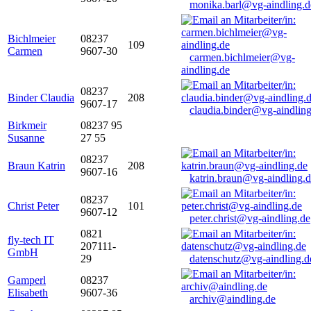
monika.barl@vg-aindling.d
Bichlmeier
08237
109
Carmen
9607-30
carmen.bichlmeier@vg-
aindling.de
08237
Binder Claudia
208
9607-17
claudia.binder@vg-aindling
Birkmeir
08237 95
Susanne
27 55
08237
Braun Katrin
208
9607-16
katrin.braun@vg-aindling.
08237
Christ Peter
101
9607-12
peter.christ@vg-aindling.de
0821
fly-tech IT
207111-
GmbH
29
datenschutz@vg-aindling.d
Gamperl
08237
Elisabeth
9607-36
archiv@aindling.de