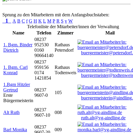
Sprung zu den Mitarbeitern mit dem Anfangsbuchstaben:
1
A
B
C
f
G
H
K
L
M
P
R
S
v
W
Telefonliste der Mitarbeiter/innen der Verwaltung
Name
Telefon
Zimmer
Mail
08237
1. Bgm. Binder
952530
Rathaus
Dietrich
0160
Petersdorf
buergermeister@petersdorf
90664140
08237
1. Bgm. Carl
959156
Rathaus
Konrad
0174
Todtenweis
buergermeister@todtenweis
1421854
1.Bgm Hitzler
Gertrud
08237
105
Erste
9607-0
buergermeisterin@aindling
Bürgermeisterin
08237
Alt Ruth
008
9607-10
ruth.alt@vg-aindling.de
08237
Barl Monika
009
9607-20