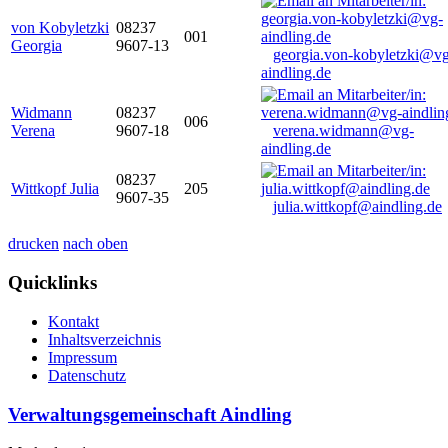
von Kobyletzki
08237
001
Georgia
9607-13
georgia.von-kobyletzki@vg
aindling.de
Widmann
08237
006
Verena
9607-18
verena.widmann@vg-
aindling.de
08237
Wittkopf Julia
205
9607-35
julia.wittkopf@aindling.de
drucken
nach oben
Quicklinks
Kontakt
Inhaltsverzeichnis
Impressum
Datenschutz
Verwaltungsgemeinschaft Aindling