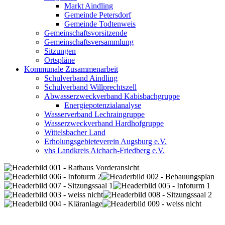
Markt Aindling
Gemeinde Petersdorf
Gemeinde Todtenweis
Gemeinschaftsvorsitzende
Gemeinschaftsversammlung
Sitzungen
Ortspläne
Kommunale Zusammenarbeit
Schulverband Aindling
Schulverband Willprechtszell
Abwasserzweckverband Kabisbachgruppe
Energiepotenzialanalyse
Wasserverband Lechraingruppe
Wasserzweckverband Hardhofgruppe
Wittelsbacher Land
Erholungsgebieteverein Augsburg e.V.
vhs Landkreis Aichach-Friedberg e.V.