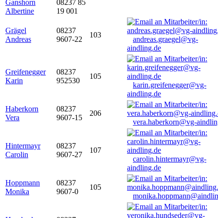
Ganshorn
08237 85
Albertine
19 001
Grägel
08237
103
Andreas
9607-22
andreas.graegel@vg-
aindling.de
Greifenegger
08237
105
Karin
952530
karin.greifenegger@vg-
aindling.de
Haberkorn
08237
206
Vera
9607-15
vera.haberkorn@vg-aindlin
Hintermayr
08237
107
Carolin
9607-27
carolin.hintermayr@vg-
aindling.de
Hoppmann
08237
105
Monika
9607-0
monika.hoppmann@aindlin