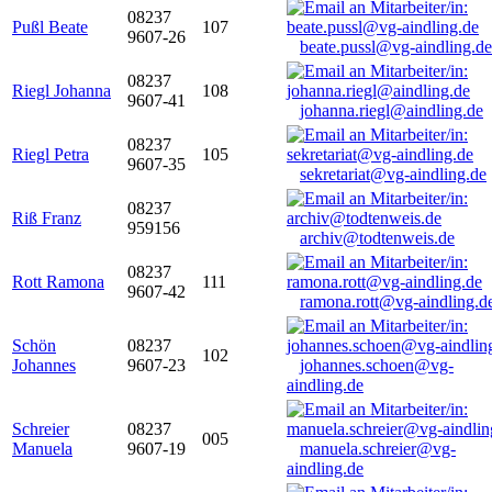
08237
Pußl Beate
107
9607-26
beate.pussl@vg-aindling.de
08237
Riegl Johanna
108
9607-41
johanna.riegl@aindling.de
08237
Riegl Petra
105
9607-35
sekretariat@vg-aindling.de
08237
Riß Franz
959156
archiv@todtenweis.de
08237
Rott Ramona
111
9607-42
ramona.rott@vg-aindling.d
Schön
08237
102
Johannes
9607-23
johannes.schoen@vg-
aindling.de
Schreier
08237
005
Manuela
9607-19
manuela.schreier@vg-
aindling.de