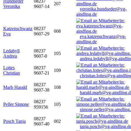
Hundseder
08237
207
Veronika
9607-14
veronika.hundseder@vg-
aindling.de
Katzenschwanz
08237
008
Eva
9607-29
eva.katzenschwanz@vg-
aindling.de
Ledabyll
08237
105
Andrea
9607-0
andrea.ledabyll@vg-aindli
Lottes
08237
109
Christian
9607-21
christian.lottes@vg-aindlin
08237
Marb Harald
108
9607-38
harald.marb@vg-aindling.d
08237
Peller Simone
105
959156
simone.peller@vg-aindling
08237
Posch Tanja
002
9607-40
tanja.posch@vg-aindling.d