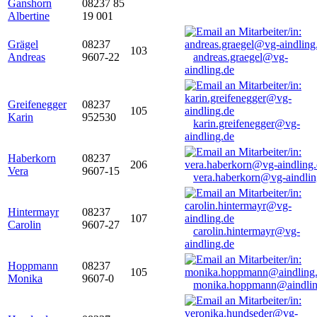
Ganshorn
08237 85
Albertine
19 001
Grägel
08237
103
Andreas
9607-22
andreas.graegel@vg-
aindling.de
Greifenegger
08237
105
Karin
952530
karin.greifenegger@vg-
aindling.de
Haberkorn
08237
206
Vera
9607-15
vera.haberkorn@vg-aindlin
Hintermayr
08237
107
Carolin
9607-27
carolin.hintermayr@vg-
aindling.de
Hoppmann
08237
105
Monika
9607-0
monika.hoppmann@aindlin