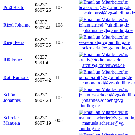
08237
Pußl Beate
107
9607-26
beate.pussl@vg-aindling.de
08237
Riegl Johanna
108
9607-41
johanna.riegl@aindling.de
08237
Riegl Petra
105
9607-35
sekretariat@vg-aindling.de
08237
Riß Franz
959156
archiv@todtenweis.de
08237
Rott Ramona
111
9607-42
ramona.rott@vg-aindling.d
Schön
08237
102
Johannes
9607-23
johannes.schoen@vg-
aindling.de
Schreier
08237
005
Manuela
9607-19
manuela.schreier@vg-
aindling.de