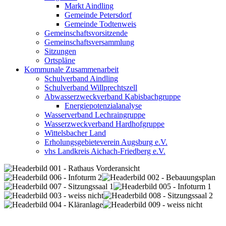
Markt Aindling
Gemeinde Petersdorf
Gemeinde Todtenweis
Gemeinschaftsvorsitzende
Gemeinschaftsversammlung
Sitzungen
Ortspläne
Kommunale Zusammenarbeit
Schulverband Aindling
Schulverband Willprechtszell
Abwasserzweckverband Kabisbachgruppe
Energiepotenzialanalyse
Wasserverband Lechraingruppe
Wasserzweckverband Hardhofgruppe
Wittelsbacher Land
Erholungsgebieteverein Augsburg e.V.
vhs Landkreis Aichach-Friedberg e.V.