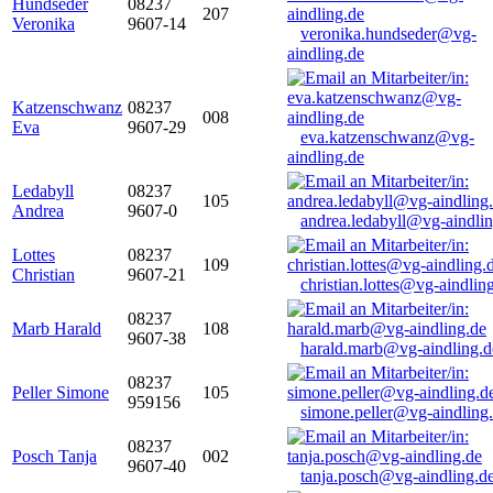
Hundseder
08237
207
Veronika
9607-14
veronika.hundseder@vg-
aindling.de
Katzenschwanz
08237
008
Eva
9607-29
eva.katzenschwanz@vg-
aindling.de
Ledabyll
08237
105
Andrea
9607-0
andrea.ledabyll@vg-aindli
Lottes
08237
109
Christian
9607-21
christian.lottes@vg-aindlin
08237
Marb Harald
108
9607-38
harald.marb@vg-aindling.d
08237
Peller Simone
105
959156
simone.peller@vg-aindling
08237
Posch Tanja
002
9607-40
tanja.posch@vg-aindling.d