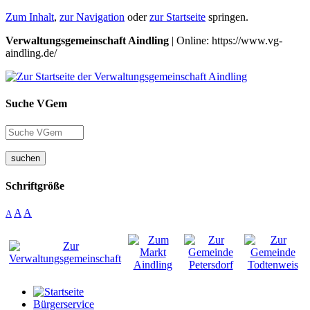
Zum Inhalt
,
zur Navigation
oder
zur Startseite
springen.
Verwaltungsgemeinschaft Aindling
| Online: https://www.vg-
aindling.de/
Suche VGem
suchen
Schriftgröße
A
A
A
Bürgerservice