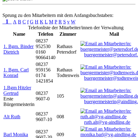
Sprung zu den Mitarbeitern mit dem Anfangsbuchstaben:
1
A
B
C
f
G
H
K
L
M
P
R
S
v
W
Telefonliste der Mitarbeiter/innen der Verwaltung
Name
Telefon
Zimmer
Mail
08237
1. Bgm. Binder
952530
Rathaus
Dietrich
0160
Petersdorf
buergermeister@petersdorf
90664140
08237
1. Bgm. Carl
959156
Rathaus
Konrad
0174
Todtenweis
buergermeister@todtenweis
1421854
1.Bgm Hitzler
Gertrud
08237
105
Erste
9607-0
buergermeisterin@aindling
Bürgermeisterin
08237
Alt Ruth
008
9607-10
ruth.alt@vg-aindling.de
08237
Barl Monika
009
9607-20