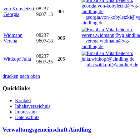
von Kobyletzki
08237
001
Georgia
9607-13
georgia.von-kobyletzki@vg
aindling.de
Widmann
08237
006
Verena
9607-18
verena.widmann@vg-
aindling.de
08237
Wittkopf Julia
205
9607-35
julia.wittkopf@aindling.de
drucken
nach oben
Quicklinks
Kontakt
Inhaltsverzeichnis
Impressum
Datenschutz
Verwaltungsgemeinschaft Aindling