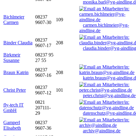
monika.barl@vg-aindling.d
Bichlmeier
08237
109
Carmen
9607-30
carmen.bichlmeier@vg-
aindling.de
08237
Binder Claudia
208
9607-17
claudia.binder@vg-aindling
Birkmeir
08237 95
Susanne
27 55
08237
Braun Katrin
208
9607-16
katrin.braun@vg-aindling.
08237
Christ Peter
101
9607-12
peter.christ@vg-aindling.de
0821
fly-tech IT
207111-
GmbH
29
datenschutz@vg-aindling.d
Gamperl
08237
Elisabeth
9607-36
archiv@aindling.de