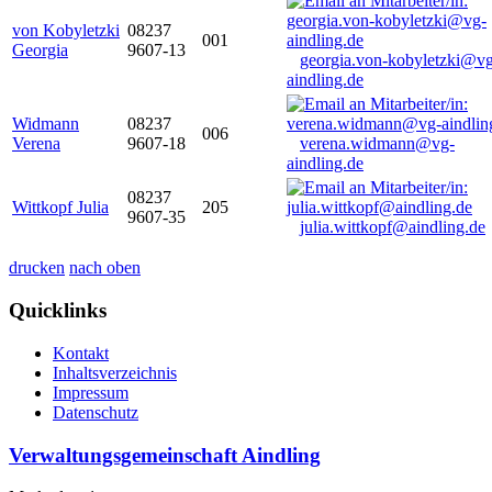
von Kobyletzki
08237
001
Georgia
9607-13
georgia.von-kobyletzki@vg
aindling.de
Widmann
08237
006
Verena
9607-18
verena.widmann@vg-
aindling.de
08237
Wittkopf Julia
205
9607-35
julia.wittkopf@aindling.de
drucken
nach oben
Quicklinks
Kontakt
Inhaltsverzeichnis
Impressum
Datenschutz
Verwaltungsgemeinschaft Aindling