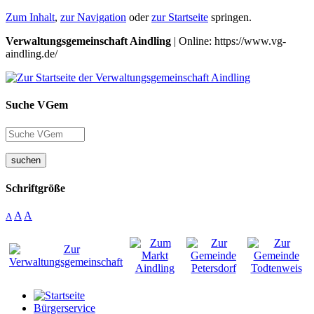
Zum Inhalt
,
zur Navigation
oder
zur Startseite
springen.
Verwaltungsgemeinschaft Aindling
| Online: https://www.vg-
aindling.de/
Suche VGem
suchen
Schriftgröße
A
A
A
Bürgerservice