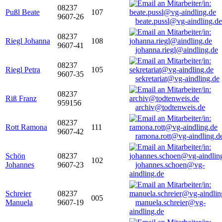
08237
Pußl Beate
107
9607-26
beate.pussl@vg-aindling.de
08237
Riegl Johanna
108
9607-41
johanna.riegl@aindling.de
08237
Riegl Petra
105
9607-35
sekretariat@vg-aindling.de
08237
Riß Franz
959156
archiv@todtenweis.de
08237
Rott Ramona
111
9607-42
ramona.rott@vg-aindling.d
Schön
08237
102
Johannes
9607-23
johannes.schoen@vg-
aindling.de
Schreier
08237
005
Manuela
9607-19
manuela.schreier@vg-
aindling.de