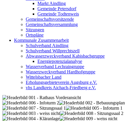
Markt Aindling
Gemeinde Petersdorf
Gemeinde Todtenweis
Gemeinschaftsvorsitzende
Gemeinschaftsversammlung
Sitzungen
Ortspläne
Kommunale Zusammenarbeit
Schulverband Aindling
Schulverband Willprechtszell
Abwasserzweckverband Kabisbachgruppe
Energiepotenzialanalyse
Wasserverband Lechraingruppe
Wasserzweckverband Hardhofgruppe
Wittelsbacher Land
Erholungsgebieteverein Augsburg e.V.
vhs Landkreis Aichach-Friedberg e.V.