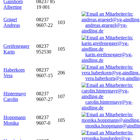
Ganshorn
08237 85
Albertine
19 001
Grägel
08237
103
Andreas
9607-22
andreas.graegel@vg-
aindling.de
Greifenegger
08237
105
Karin
952530
karin.greifenegger@vg-
aindling.de
Haberkorn
08237
206
Vera
9607-15
vera.haberkorn@vg-aindlin
Hintermayr
08237
107
Carolin
9607-27
carolin.hintermayr@vg-
aindling.de
Hoppmann
08237
105
Monika
9607-0
monika.hoppmann@aindlin