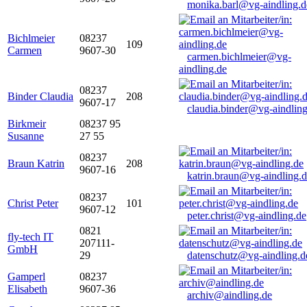
monika.barl@vg-aindling.d
Bichlmeier
08237
109
Carmen
9607-30
carmen.bichlmeier@vg-
aindling.de
08237
Binder Claudia
208
9607-17
claudia.binder@vg-aindling
Birkmeir
08237 95
Susanne
27 55
08237
Braun Katrin
208
9607-16
katrin.braun@vg-aindling.
08237
Christ Peter
101
9607-12
peter.christ@vg-aindling.de
0821
fly-tech IT
207111-
GmbH
29
datenschutz@vg-aindling.d
Gamperl
08237
Elisabeth
9607-36
archiv@aindling.de