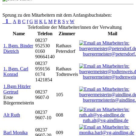
Sprung zu den Mitarbeitern mit dem Anfangsbuchstaben:
1
A
B
C
f
G
H
K
L
M
P
R
S
v
W
Telefonliste der Mitarbeiter/innen der Verwaltung
Name
Telefon
Zimmer
Mail
08237
1. Bgm. Binder
952530
Rathaus
Dietrich
0160
Petersdorf
buergermeister@petersdorf
90664140
08237
1. Bgm. Carl
959156
Rathaus
Konrad
0174
Todtenweis
buergermeister@todtenweis
1421854
1.Bgm Hitzler
Gertrud
08237
105
Erste
9607-0
buergermeisterin@aindling
Bürgermeisterin
08237
Alt Ruth
008
9607-10
ruth.alt@vg-aindling.de
08237
Barl Monika
009
9607-20