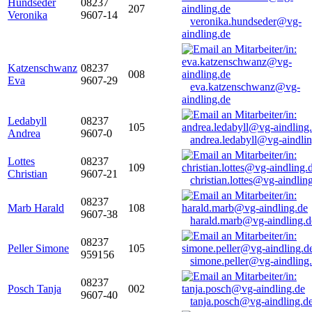
Hundseder
08237
207
Veronika
9607-14
veronika.hundseder@vg-
aindling.de
Katzenschwanz
08237
008
Eva
9607-29
eva.katzenschwanz@vg-
aindling.de
Ledabyll
08237
105
Andrea
9607-0
andrea.ledabyll@vg-aindli
Lottes
08237
109
Christian
9607-21
christian.lottes@vg-aindlin
08237
Marb Harald
108
9607-38
harald.marb@vg-aindling.d
08237
Peller Simone
105
959156
simone.peller@vg-aindling
08237
Posch Tanja
002
9607-40
tanja.posch@vg-aindling.d