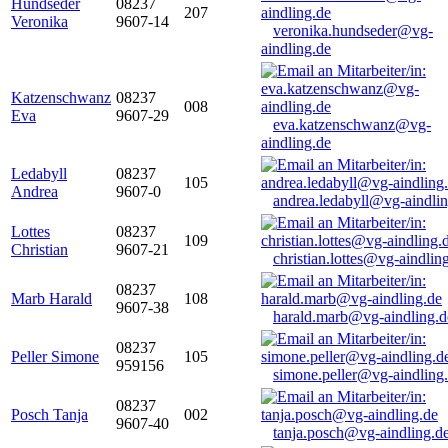
Hundseder
08237
207
Veronika
9607-14
veronika.hundseder@vg-
aindling.de
Katzenschwanz
08237
008
Eva
9607-29
eva.katzenschwanz@vg-
aindling.de
Ledabyll
08237
105
Andrea
9607-0
andrea.ledabyll@vg-aindli
Lottes
08237
109
Christian
9607-21
christian.lottes@vg-aindlin
08237
Marb Harald
108
9607-38
harald.marb@vg-aindling.d
08237
Peller Simone
105
959156
simone.peller@vg-aindling
08237
Posch Tanja
002
9607-40
tanja.posch@vg-aindling.d