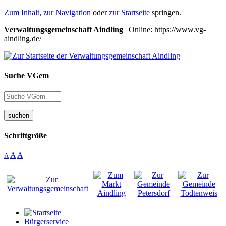
Zum Inhalt
,
zur Navigation
oder
zur Startseite
springen.
Verwaltungsgemeinschaft Aindling
| Online: https://www.vg-
aindling.de/
Suche VGem
suchen
Schriftgröße
A
A
A
Bürgerservice