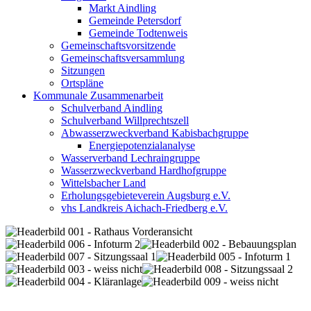
Markt Aindling
Gemeinde Petersdorf
Gemeinde Todtenweis
Gemeinschaftsvorsitzende
Gemeinschaftsversammlung
Sitzungen
Ortspläne
Kommunale Zusammenarbeit
Schulverband Aindling
Schulverband Willprechtszell
Abwasserzweckverband Kabisbachgruppe
Energiepotenzialanalyse
Wasserverband Lechraingruppe
Wasserzweckverband Hardhofgruppe
Wittelsbacher Land
Erholungsgebieteverein Augsburg e.V.
vhs Landkreis Aichach-Friedberg e.V.