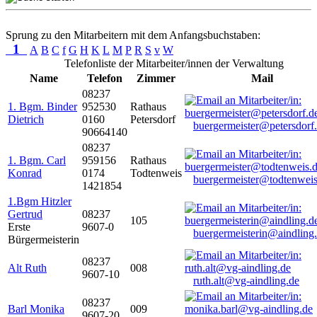
Sprung zu den Mitarbeitern mit dem Anfangsbuchstaben:
1
A
B
C
f
G
H
K
L
M
P
R
S
v
W
Telefonliste der Mitarbeiter/innen der Verwaltung
Name
Telefon
Zimmer
Mail
08237
1. Bgm. Binder
952530
Rathaus
Dietrich
0160
Petersdorf
buergermeister@petersdorf
90664140
08237
1. Bgm. Carl
959156
Rathaus
Konrad
0174
Todtenweis
buergermeister@todtenweis
1421854
1.Bgm Hitzler
Gertrud
08237
105
Erste
9607-0
buergermeisterin@aindling
Bürgermeisterin
08237
Alt Ruth
008
9607-10
ruth.alt@vg-aindling.de
08237
Barl Monika
009
9607-20