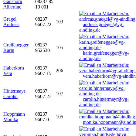
Ganshorn
08237 85
Albertine
19 001
Grägel
08237
103
Andreas
9607-22
andreas.graegel@vg-
aindling.de
Greifenegger
08237
105
Karin
952530
karin.greifenegger@vg-
aindling.de
Haberkorn
08237
206
Vera
9607-15
vera.haberkorn@vg-aindlin
Hintermayr
08237
107
Carolin
9607-27
carolin.hintermayr@vg-
aindling.de
Hoppmann
08237
105
Monika
9607-0
monika.hoppmann@aindlin