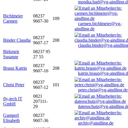
monika.barl@vg-aindling.d
Bichlmeier
08237
109
Carmen
9607-30
carmen.bichlmeier@vg-
aindling.de
08237
Binder Claudia
208
9607-17
claudia.binder@vg-aindling
Birkmeir
08237 95
Susanne
27 55
08237
Braun Katrin
208
9607-16
katrin.braun@vg-aindling.
08237
Christ Peter
101
9607-12
peter.christ@vg-aindling.de
0821
fly-tech IT
207111-
GmbH
29
datenschutz@vg-aindling.d
Gamperl
08237
Elisabeth
9607-36
archiv@aindling.de