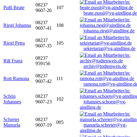
08237
Pußl Beate
107
9607-26
beate.pussl@vg-aindling.de
08237
Riegl Johanna
108
9607-41
johanna.riegl@aindling.de
08237
Riegl Petra
105
9607-35
sekretariat@vg-aindling.de
08237
Riß Franz
959156
archiv@todtenweis.de
08237
Rott Ramona
111
9607-42
ramona.rott@vg-aindling.d
Schön
08237
102
Johannes
9607-23
johannes.schoen@vg-
aindling.de
Schreier
08237
005
Manuela
9607-19
manuela.schreier@vg-
aindling.de