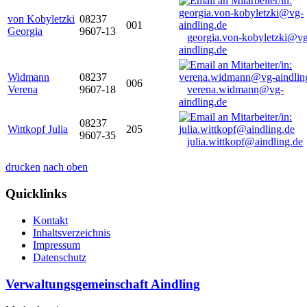
von Kobyletzki
08237
001
Georgia
9607-13
georgia.von-kobyletzki@vg
aindling.de
Widmann
08237
006
Verena
9607-18
verena.widmann@vg-
aindling.de
08237
Wittkopf Julia
205
9607-35
julia.wittkopf@aindling.de
drucken
nach oben
Quicklinks
Kontakt
Inhaltsverzeichnis
Impressum
Datenschutz
Verwaltungsgemeinschaft Aindling