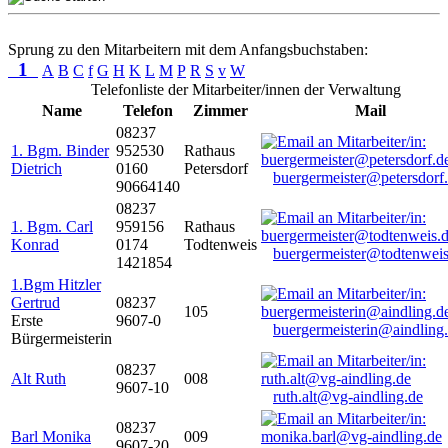
Sprung zu den Mitarbeitern mit dem Anfangsbuchstaben:
1
A
B
C
f
G
H
K
L
M
P
R
S
v
W
Telefonliste der Mitarbeiter/innen der Verwaltung
Name
Telefon
Zimmer
Mail
08237
1. Bgm. Binder
952530
Rathaus
Dietrich
0160
Petersdorf
buergermeister@petersdorf
90664140
08237
1. Bgm. Carl
959156
Rathaus
Konrad
0174
Todtenweis
buergermeister@todtenweis
1421854
1.Bgm Hitzler
Gertrud
08237
105
Erste
9607-0
buergermeisterin@aindling
Bürgermeisterin
08237
Alt Ruth
008
9607-10
ruth.alt@vg-aindling.de
08237
Barl Monika
009
9607-20