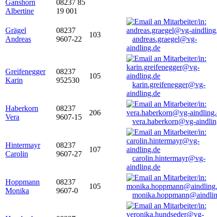
Ganshorn
08237 85
Albertine
19 001
Grägel
08237
103
Andreas
9607-22
andreas.graegel@vg-
aindling.de
Greifenegger
08237
105
Karin
952530
karin.greifenegger@vg-
aindling.de
Haberkorn
08237
206
Vera
9607-15
vera.haberkorn@vg-aindlin
Hintermayr
08237
107
Carolin
9607-27
carolin.hintermayr@vg-
aindling.de
Hoppmann
08237
105
Monika
9607-0
monika.hoppmann@aindlin