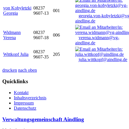
von Kobyletzki
08237
001
Georgia
9607-13
georgia.von-kobyletzki@vg
aindling.de
Widmann
08237
006
Verena
9607-18
verena.widmann@vg-
aindling.de
08237
Wittkopf Julia
205
9607-35
julia.wittkopf@aindling.de
drucken
nach oben
Quicklinks
Kontakt
Inhaltsverzeichnis
Impressum
Datenschutz
Verwaltungsgemeinschaft Aindling