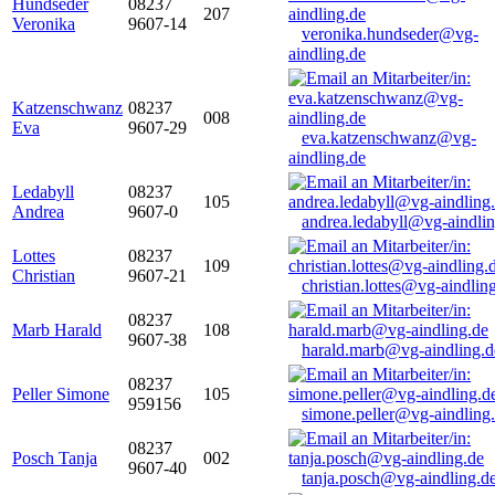
Hundseder
08237
207
Veronika
9607-14
veronika.hundseder@vg-
aindling.de
Katzenschwanz
08237
008
Eva
9607-29
eva.katzenschwanz@vg-
aindling.de
Ledabyll
08237
105
Andrea
9607-0
andrea.ledabyll@vg-aindli
Lottes
08237
109
Christian
9607-21
christian.lottes@vg-aindlin
08237
Marb Harald
108
9607-38
harald.marb@vg-aindling.d
08237
Peller Simone
105
959156
simone.peller@vg-aindling
08237
Posch Tanja
002
9607-40
tanja.posch@vg-aindling.d