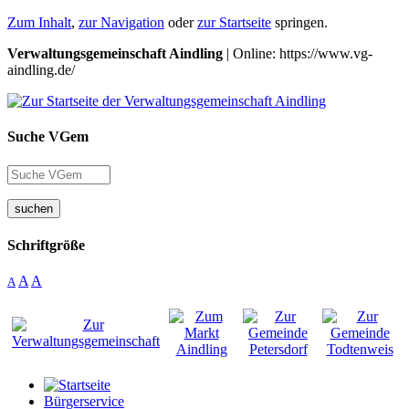
Zum Inhalt
,
zur Navigation
oder
zur Startseite
springen.
Verwaltungsgemeinschaft Aindling
| Online: https://www.vg-
aindling.de/
Suche VGem
suchen
Schriftgröße
A
A
A
Bürgerservice