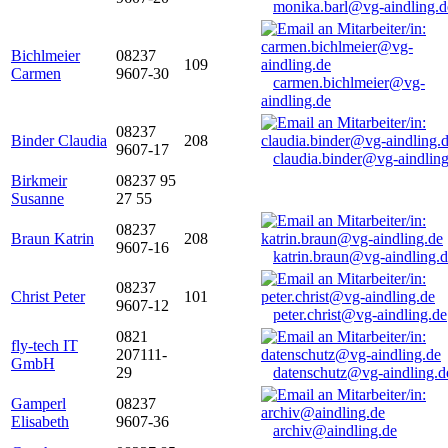
monika.barl@vg-aindling.d
Bichlmeier
08237
109
Carmen
9607-30
carmen.bichlmeier@vg-
aindling.de
08237
Binder Claudia
208
9607-17
claudia.binder@vg-aindling
Birkmeir
08237 95
Susanne
27 55
08237
Braun Katrin
208
9607-16
katrin.braun@vg-aindling.
08237
Christ Peter
101
9607-12
peter.christ@vg-aindling.de
0821
fly-tech IT
207111-
GmbH
29
datenschutz@vg-aindling.d
Gamperl
08237
Elisabeth
9607-36
archiv@aindling.de