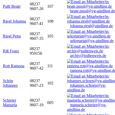
08237
Pußl Beate
107
9607-26
beate.pussl@vg-aindling.de
08237
Riegl Johanna
108
9607-41
johanna.riegl@aindling.de
08237
Riegl Petra
105
9607-35
sekretariat@vg-aindling.de
08237
Riß Franz
959156
archiv@todtenweis.de
08237
Rott Ramona
111
9607-42
ramona.rott@vg-aindling.d
Schön
08237
102
Johannes
9607-23
johannes.schoen@vg-
aindling.de
Schreier
08237
005
Manuela
9607-19
manuela.schreier@vg-
aindling.de