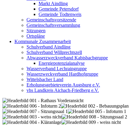
Markt Aindling
Gemeinde Petersdorf
Gemeinde Todtenweis
Gemeinschaftsvorsitzende
Gemeinschaftsversammlung
Sitzungen
Ortspläne
Kommunale Zusammenarbeit
Schulverband Aindling
Schulverband Willprechtszell
Abwasserzweckverband Kabisbachgruppe
Energiepotenzialanalyse
Wasserverband Lechraingruppe
Wasserzweckverband Hardhofgruppe
Wittelsbacher Land
Erholungsgebieteverein Augsburg e.V.
vhs Landkreis Aichach-Friedberg e.V.