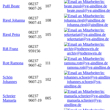
08237
Pußl Beate
107
9607-26
beate.pussl@vg-aindling.de
08237
Riegl Johanna
108
9607-41
johanna.riegl@aindling.de
08237
Riegl Petra
105
9607-35
sekretariat@vg-aindling.de
08237
Riß Franz
959156
archiv@todtenweis.de
08237
Rott Ramona
111
9607-42
ramona.rott@vg-aindling.d
Schön
08237
102
Johannes
9607-23
johannes.schoen@vg-
aindling.de
Schreier
08237
005
Manuela
9607-19
manuela.schreier@vg-
aindling.de