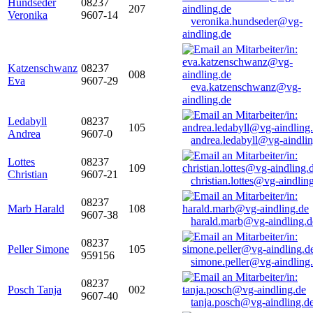
Hundseder
08237
207
Veronika
9607-14
veronika.hundseder@vg-
aindling.de
Katzenschwanz
08237
008
Eva
9607-29
eva.katzenschwanz@vg-
aindling.de
Ledabyll
08237
105
Andrea
9607-0
andrea.ledabyll@vg-aindli
Lottes
08237
109
Christian
9607-21
christian.lottes@vg-aindlin
08237
Marb Harald
108
9607-38
harald.marb@vg-aindling.d
08237
Peller Simone
105
959156
simone.peller@vg-aindling
08237
Posch Tanja
002
9607-40
tanja.posch@vg-aindling.d