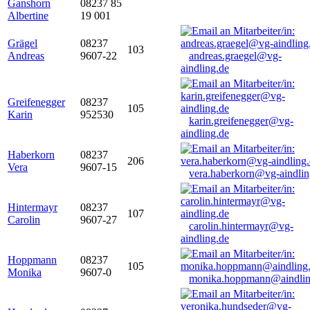
Ganshorn
08237 85
Albertine
19 001
Grägel
08237
103
Andreas
9607-22
andreas.graegel@vg-
aindling.de
Greifenegger
08237
105
Karin
952530
karin.greifenegger@vg-
aindling.de
Haberkorn
08237
206
Vera
9607-15
vera.haberkorn@vg-aindlin
Hintermayr
08237
107
Carolin
9607-27
carolin.hintermayr@vg-
aindling.de
Hoppmann
08237
105
Monika
9607-0
monika.hoppmann@aindlin