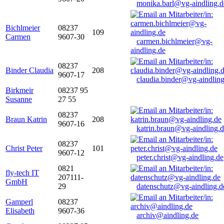
monika.barl@vg-aindling.d
Bichlmeier
08237
109
Carmen
9607-30
carmen.bichlmeier@vg-
aindling.de
08237
Binder Claudia
208
9607-17
claudia.binder@vg-aindling
Birkmeir
08237 95
Susanne
27 55
08237
Braun Katrin
208
9607-16
katrin.braun@vg-aindling.
08237
Christ Peter
101
9607-12
peter.christ@vg-aindling.de
0821
fly-tech IT
207111-
GmbH
29
datenschutz@vg-aindling.d
Gamperl
08237
Elisabeth
9607-36
archiv@aindling.de