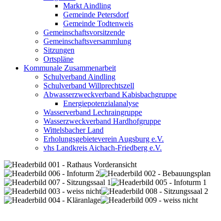
Markt Aindling
Gemeinde Petersdorf
Gemeinde Todtenweis
Gemeinschaftsvorsitzende
Gemeinschaftsversammlung
Sitzungen
Ortspläne
Kommunale Zusammenarbeit
Schulverband Aindling
Schulverband Willprechtszell
Abwasserzweckverband Kabisbachgruppe
Energiepotenzialanalyse
Wasserverband Lechraingruppe
Wasserzweckverband Hardhofgruppe
Wittelsbacher Land
Erholungsgebieteverein Augsburg e.V.
vhs Landkreis Aichach-Friedberg e.V.