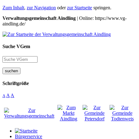
Zum Inhalt
,
zur Navigation
oder
zur Startseite
springen.
Verwaltungsgemeinschaft Aindling
| Online: https://www.vg-
aindling.de/
Suche VGem
suchen
Schriftgröße
A
A
A
Bürgerservice