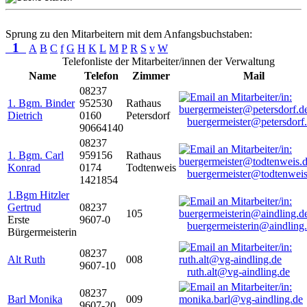
Sprung zu den Mitarbeitern mit dem Anfangsbuchstaben:
1
A
B
C
f
G
H
K
L
M
P
R
S
v
W
Telefonliste der Mitarbeiter/innen der Verwaltung
Name
Telefon
Zimmer
Mail
08237
1. Bgm. Binder
952530
Rathaus
Dietrich
0160
Petersdorf
buergermeister@petersdorf
90664140
08237
1. Bgm. Carl
959156
Rathaus
Konrad
0174
Todtenweis
buergermeister@todtenweis
1421854
1.Bgm Hitzler
Gertrud
08237
105
Erste
9607-0
buergermeisterin@aindling
Bürgermeisterin
08237
Alt Ruth
008
9607-10
ruth.alt@vg-aindling.de
08237
Barl Monika
009
9607-20