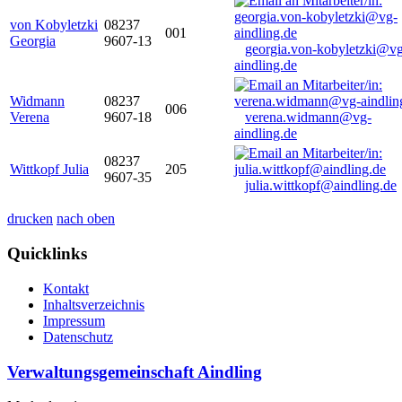
von Kobyletzki
08237
001
Georgia
9607-13
georgia.von-kobyletzki@vg
aindling.de
Widmann
08237
006
Verena
9607-18
verena.widmann@vg-
aindling.de
08237
Wittkopf Julia
205
9607-35
julia.wittkopf@aindling.de
drucken
nach oben
Quicklinks
Kontakt
Inhaltsverzeichnis
Impressum
Datenschutz
Verwaltungsgemeinschaft Aindling