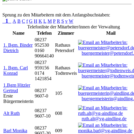
Sprung zu den Mitarbeitern mit dem Anfangsbuchstaben:
1
A
B
C
f
G
H
K
L
M
P
R
S
v
W
Telefonliste der Mitarbeiter/innen der Verwaltung
Name
Telefon
Zimmer
Mail
08237
1. Bgm. Binder
952530
Rathaus
Dietrich
0160
Petersdorf
buergermeister@petersdorf
90664140
08237
1. Bgm. Carl
959156
Rathaus
Konrad
0174
Todtenweis
buergermeister@todtenweis
1421854
1.Bgm Hitzler
Gertrud
08237
105
Erste
9607-0
buergermeisterin@aindling
Bürgermeisterin
08237
Alt Ruth
008
9607-10
ruth.alt@vg-aindling.de
08237
Barl Monika
009
9607-20