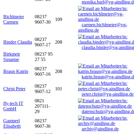
monika.barl@vg-aindling.d
Bichlmeier
08237
109
Carmen
9607-30
carmen.bichlmeier@vg-
aindling.de
08237
Binder Claudia
208
9607-17
claudia.binder@vg-aindling
Birkmeir
08237 95
Susanne
27 55
08237
Braun Katrin
208
9607-16
katrin.braun@vg-aindling.
08237
Christ Peter
101
9607-12
peter.christ@vg-aindling.de
0821
fly-tech IT
207111-
GmbH
29
datenschutz@vg-aindling.d
Gamperl
08237
Elisabeth
9607-36
archiv@aindling.de