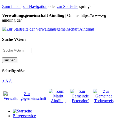
Zum Inhalt
,
zur Navigation
oder
zur Startseite
springen.
Verwaltungsgemeinschaft Aindling
| Online: https://www.vg-
aindling.de/
Suche VGem
suchen
Schriftgröße
A
A
A
Bürgerservice