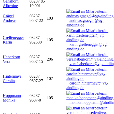
Ganshorn
08237 85
Albertine
19 001
Grägel
08237
103
Andreas
9607-22
andreas.graegel@vg-
aindling.de
Greifenegger
08237
105
Karin
952530
karin.greifenegger@vg-
aindling.de
Haberkorn
08237
206
Vera
9607-15
vera.haberkorn@vg-aindlin
Hintermayr
08237
107
Carolin
9607-27
carolin.hintermayr@vg-
aindling.de
Hoppmann
08237
105
Monika
9607-0
monika.hoppmann@aindlin