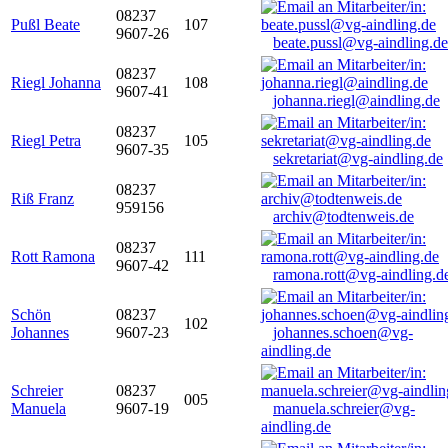
08237
Pußl Beate
107
9607-26
beate.pussl@vg-aindling.de
08237
Riegl Johanna
108
9607-41
johanna.riegl@aindling.de
08237
Riegl Petra
105
9607-35
sekretariat@vg-aindling.de
08237
Riß Franz
959156
archiv@todtenweis.de
08237
Rott Ramona
111
9607-42
ramona.rott@vg-aindling.d
Schön
08237
102
Johannes
9607-23
johannes.schoen@vg-
aindling.de
Schreier
08237
005
Manuela
9607-19
manuela.schreier@vg-
aindling.de