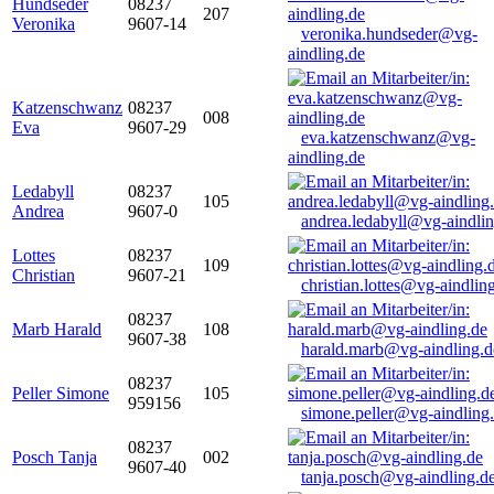
Hundseder
08237
207
Veronika
9607-14
veronika.hundseder@vg-
aindling.de
Katzenschwanz
08237
008
Eva
9607-29
eva.katzenschwanz@vg-
aindling.de
Ledabyll
08237
105
Andrea
9607-0
andrea.ledabyll@vg-aindli
Lottes
08237
109
Christian
9607-21
christian.lottes@vg-aindlin
08237
Marb Harald
108
9607-38
harald.marb@vg-aindling.d
08237
Peller Simone
105
959156
simone.peller@vg-aindling
08237
Posch Tanja
002
9607-40
tanja.posch@vg-aindling.d