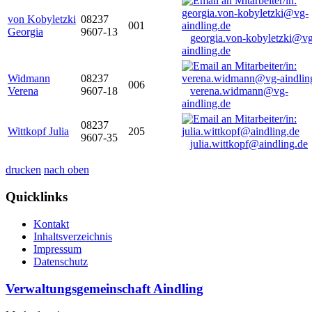
von Kobyletzki
08237
001
Georgia
9607-13
georgia.von-kobyletzki@vg
aindling.de
Widmann
08237
006
Verena
9607-18
verena.widmann@vg-
aindling.de
08237
Wittkopf Julia
205
9607-35
julia.wittkopf@aindling.de
drucken
nach oben
Quicklinks
Kontakt
Inhaltsverzeichnis
Impressum
Datenschutz
Verwaltungsgemeinschaft Aindling