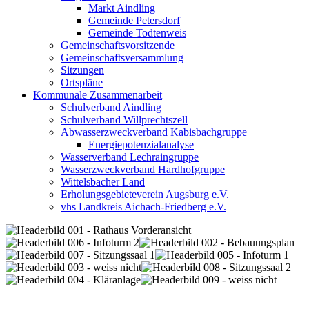
Markt Aindling
Gemeinde Petersdorf
Gemeinde Todtenweis
Gemeinschaftsvorsitzende
Gemeinschaftsversammlung
Sitzungen
Ortspläne
Kommunale Zusammenarbeit
Schulverband Aindling
Schulverband Willprechtszell
Abwasserzweckverband Kabisbachgruppe
Energiepotenzialanalyse
Wasserverband Lechraingruppe
Wasserzweckverband Hardhofgruppe
Wittelsbacher Land
Erholungsgebieteverein Augsburg e.V.
vhs Landkreis Aichach-Friedberg e.V.