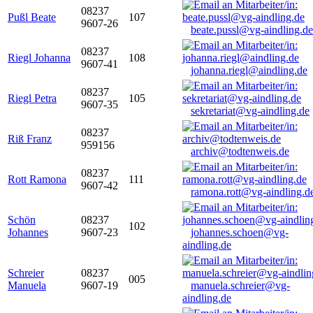
08237
Pußl Beate
107
9607-26
beate.pussl@vg-aindling.de
08237
Riegl Johanna
108
9607-41
johanna.riegl@aindling.de
08237
Riegl Petra
105
9607-35
sekretariat@vg-aindling.de
08237
Riß Franz
959156
archiv@todtenweis.de
08237
Rott Ramona
111
9607-42
ramona.rott@vg-aindling.d
Schön
08237
102
Johannes
9607-23
johannes.schoen@vg-
aindling.de
Schreier
08237
005
Manuela
9607-19
manuela.schreier@vg-
aindling.de