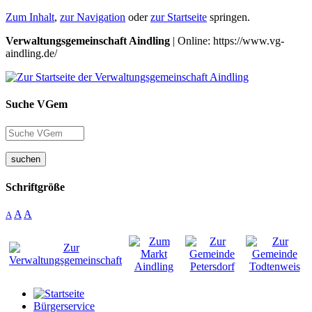
Zum Inhalt
,
zur Navigation
oder
zur Startseite
springen.
Verwaltungsgemeinschaft Aindling
| Online: https://www.vg-
aindling.de/
Suche VGem
suchen
Schriftgröße
A
A
A
Bürgerservice