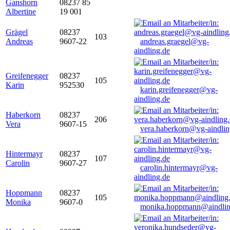
Ganshorn
08237 85
Albertine
19 001
Grägel
08237
103
Andreas
9607-22
andreas.graegel@vg-
aindling.de
Greifenegger
08237
105
Karin
952530
karin.greifenegger@vg-
aindling.de
Haberkorn
08237
206
Vera
9607-15
vera.haberkorn@vg-aindlin
Hintermayr
08237
107
Carolin
9607-27
carolin.hintermayr@vg-
aindling.de
Hoppmann
08237
105
Monika
9607-0
monika.hoppmann@aindlin