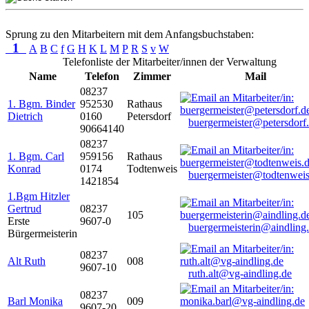
Sprung zu den Mitarbeitern mit dem Anfangsbuchstaben:
1
A
B
C
f
G
H
K
L
M
P
R
S
v
W
Telefonliste der Mitarbeiter/innen der Verwaltung
Name
Telefon
Zimmer
Mail
08237
1. Bgm. Binder
952530
Rathaus
Dietrich
0160
Petersdorf
buergermeister@petersdorf
90664140
08237
1. Bgm. Carl
959156
Rathaus
Konrad
0174
Todtenweis
buergermeister@todtenweis
1421854
1.Bgm Hitzler
Gertrud
08237
105
Erste
9607-0
buergermeisterin@aindling
Bürgermeisterin
08237
Alt Ruth
008
9607-10
ruth.alt@vg-aindling.de
08237
Barl Monika
009
9607-20