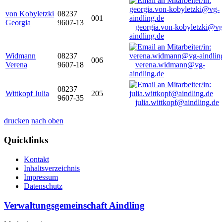
von Kobyletzki
08237
001
Georgia
9607-13
georgia.von-kobyletzki@vg
aindling.de
Widmann
08237
006
Verena
9607-18
verena.widmann@vg-
aindling.de
08237
Wittkopf Julia
205
9607-35
julia.wittkopf@aindling.de
drucken
nach oben
Quicklinks
Kontakt
Inhaltsverzeichnis
Impressum
Datenschutz
Verwaltungsgemeinschaft Aindling