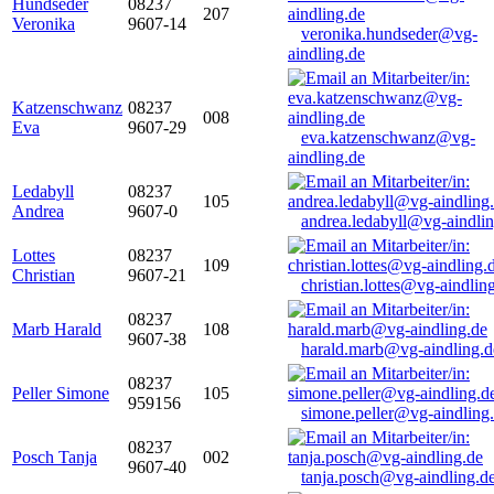
Hundseder
08237
207
Veronika
9607-14
veronika.hundseder@vg-
aindling.de
Katzenschwanz
08237
008
Eva
9607-29
eva.katzenschwanz@vg-
aindling.de
Ledabyll
08237
105
Andrea
9607-0
andrea.ledabyll@vg-aindli
Lottes
08237
109
Christian
9607-21
christian.lottes@vg-aindlin
08237
Marb Harald
108
9607-38
harald.marb@vg-aindling.d
08237
Peller Simone
105
959156
simone.peller@vg-aindling
08237
Posch Tanja
002
9607-40
tanja.posch@vg-aindling.d