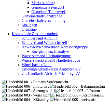
Markt Aindling
Gemeinde Petersdorf
Gemeinde Todtenweis
Gemeinschaftsvorsitzende
Gemeinschaftsversammlung
Sitzungen
Ortspläne
Kommunale Zusammenarbeit
Schulverband Aindling
Schulverband Willprechtszell
Abwasserzweckverband Kabisbachgruppe
Energiepotenzialanalyse
Wasserverband Lechraingruppe
Wasserzweckverband Hardhofgruppe
Wittelsbacher Land
Erholungsgebieteverein Augsburg e.V.
vhs Landkreis Aichach-Friedberg e.V.