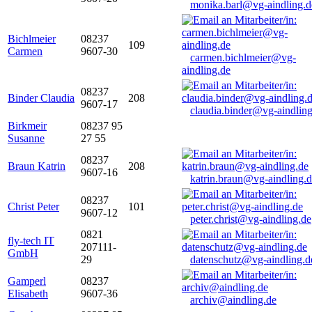
monika.barl@vg-aindling.d
Bichlmeier
08237
109
Carmen
9607-30
carmen.bichlmeier@vg-
aindling.de
08237
Binder Claudia
208
9607-17
claudia.binder@vg-aindling
Birkmeir
08237 95
Susanne
27 55
08237
Braun Katrin
208
9607-16
katrin.braun@vg-aindling.
08237
Christ Peter
101
9607-12
peter.christ@vg-aindling.de
0821
fly-tech IT
207111-
GmbH
29
datenschutz@vg-aindling.d
Gamperl
08237
Elisabeth
9607-36
archiv@aindling.de