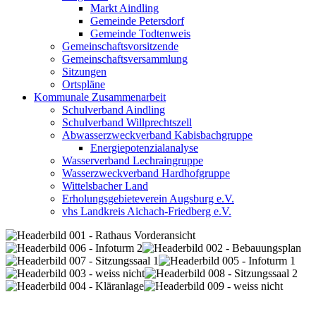
Markt Aindling
Gemeinde Petersdorf
Gemeinde Todtenweis
Gemeinschaftsvorsitzende
Gemeinschaftsversammlung
Sitzungen
Ortspläne
Kommunale Zusammenarbeit
Schulverband Aindling
Schulverband Willprechtszell
Abwasserzweckverband Kabisbachgruppe
Energiepotenzialanalyse
Wasserverband Lechraingruppe
Wasserzweckverband Hardhofgruppe
Wittelsbacher Land
Erholungsgebieteverein Augsburg e.V.
vhs Landkreis Aichach-Friedberg e.V.