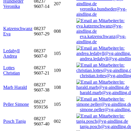
Hundseder
08237
207
Veronika
9607-14
veronika.hundseder@vg-
aindling.de
Katzenschwanz
08237
008
Eva
9607-29
eva.katzenschwanz@vg-
aindling.de
Ledabyll
08237
105
Andrea
9607-0
andrea.ledabyll@vg-aindli
Lottes
08237
109
Christian
9607-21
christian.lottes@vg-aindlin
08237
Marb Harald
108
9607-38
harald.marb@vg-aindling.d
08237
Peller Simone
105
959156
simone.peller@vg-aindling
08237
Posch Tanja
002
9607-40
tanja.posch@vg-aindling.d