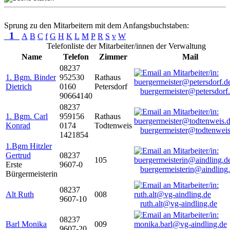
Sprung zu den Mitarbeitern mit dem Anfangsbuchstaben:
1
A
B
C
f
G
H
K
L
M
P
R
S
v
W
Telefonliste der Mitarbeiter/innen der Verwaltung
Name
Telefon
Zimmer
Mail
08237
1. Bgm. Binder
952530
Rathaus
Dietrich
0160
Petersdorf
buergermeister@petersdorf
90664140
08237
1. Bgm. Carl
959156
Rathaus
Konrad
0174
Todtenweis
buergermeister@todtenweis
1421854
1.Bgm Hitzler
Gertrud
08237
105
Erste
9607-0
buergermeisterin@aindling
Bürgermeisterin
08237
Alt Ruth
008
9607-10
ruth.alt@vg-aindling.de
08237
Barl Monika
009
9607-20