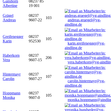
Ganshorn
08237 85
Albertine
19 001
Grägel
08237
103
Andreas
9607-22
andreas.graegel@vg-
aindling.de
Greifenegger
08237
105
Karin
952530
karin.greifenegger@vg-
aindling.de
Haberkorn
08237
206
Vera
9607-15
vera.haberkorn@vg-aindlin
Hintermayr
08237
107
Carolin
9607-27
carolin.hintermayr@vg-
aindling.de
Hoppmann
08237
105
Monika
9607-0
monika.hoppmann@aindlin