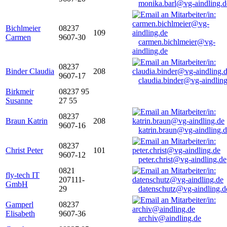
monika.barl@vg-aindling.d
Bichlmeier
08237
109
Carmen
9607-30
carmen.bichlmeier@vg-
aindling.de
08237
Binder Claudia
208
9607-17
claudia.binder@vg-aindling
Birkmeir
08237 95
Susanne
27 55
08237
Braun Katrin
208
9607-16
katrin.braun@vg-aindling.
08237
Christ Peter
101
9607-12
peter.christ@vg-aindling.de
0821
fly-tech IT
207111-
GmbH
29
datenschutz@vg-aindling.d
Gamperl
08237
Elisabeth
9607-36
archiv@aindling.de