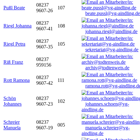
08237
Pußl Beate
107
9607-26
beate.pussl@vg-aindling.de
08237
Riegl Johanna
108
9607-41
johanna.riegl@aindling.de
08237
Riegl Petra
105
9607-35
sekretariat@vg-aindling.de
08237
Riß Franz
959156
archiv@todtenweis.de
08237
Rott Ramona
111
9607-42
ramona.rott@vg-aindling.d
Schön
08237
102
Johannes
9607-23
johannes.schoen@vg-
aindling.de
Schreier
08237
005
Manuela
9607-19
manuela.schreier@vg-
aindling.de