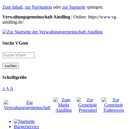
Zum Inhalt
,
zur Navigation
oder
zur Startseite
springen.
Verwaltungsgemeinschaft Aindling
| Online: https://www.vg-
aindling.de/
Suche VGem
suchen
Schriftgröße
A
A
A
Bürgerservice