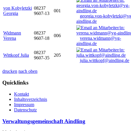
von Kobyletzki
08237
001
Georgia
9607-13
georgia.von-kobyletzki@vg
aindling.de
Widmann
08237
006
Verena
9607-18
verena.widmann@vg-
aindling.de
08237
Wittkopf Julia
205
9607-35
julia.wittkopf@aindling.de
drucken
nach oben
Quicklinks
Kontakt
Inhaltsverzeichnis
Impressum
Datenschutz
Verwaltungsgemeinschaft Aindling