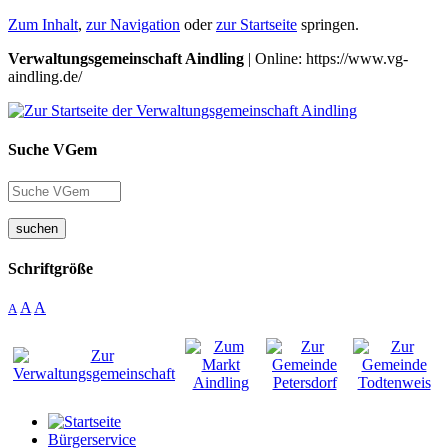
Zum Inhalt
,
zur Navigation
oder
zur Startseite
springen.
Verwaltungsgemeinschaft Aindling
| Online: https://www.vg-
aindling.de/
Suche VGem
suchen
Schriftgröße
A
A
A
Bürgerservice