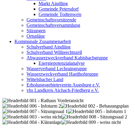
Markt Aindling
Gemeinde Petersdorf
Gemeinde Todtenweis
Gemeinschaftsvorsitzende
Gemeinschaftsversammlung
Sitzungen
Ortspläne
Kommunale Zusammenarbeit
Schulverband Aindling
Schulverband Willprechtszell
Abwasserzweckverband Kabisbachgruppe
Energiepotenzialanalyse
Wasserverband Lechraingruppe
Wasserzweckverband Hardhofgruppe
Wittelsbacher Land
Erholungsgebieteverein Augsburg e.V.
vhs Landkreis Aichach-Friedberg e.V.