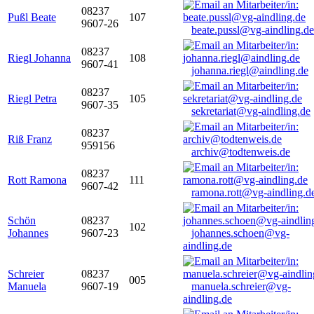
08237
Pußl Beate
107
9607-26
beate.pussl@vg-aindling.de
08237
Riegl Johanna
108
9607-41
johanna.riegl@aindling.de
08237
Riegl Petra
105
9607-35
sekretariat@vg-aindling.de
08237
Riß Franz
959156
archiv@todtenweis.de
08237
Rott Ramona
111
9607-42
ramona.rott@vg-aindling.d
Schön
08237
102
Johannes
9607-23
johannes.schoen@vg-
aindling.de
Schreier
08237
005
Manuela
9607-19
manuela.schreier@vg-
aindling.de