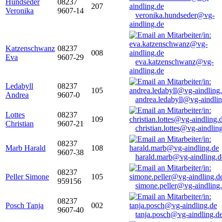
Hundseder
08237
207
Veronika
9607-14
veronika.hundseder@vg-
aindling.de
Katzenschwanz
08237
008
Eva
9607-29
eva.katzenschwanz@vg-
aindling.de
Ledabyll
08237
105
Andrea
9607-0
andrea.ledabyll@vg-aindli
Lottes
08237
109
Christian
9607-21
christian.lottes@vg-aindlin
08237
Marb Harald
108
9607-38
harald.marb@vg-aindling.d
08237
Peller Simone
105
959156
simone.peller@vg-aindling
08237
Posch Tanja
002
9607-40
tanja.posch@vg-aindling.d