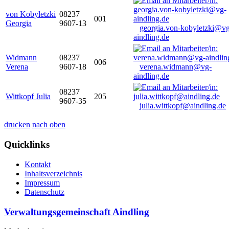
von Kobyletzki
08237
001
Georgia
9607-13
georgia.von-kobyletzki@vg
aindling.de
Widmann
08237
006
Verena
9607-18
verena.widmann@vg-
aindling.de
08237
Wittkopf Julia
205
9607-35
julia.wittkopf@aindling.de
drucken
nach oben
Quicklinks
Kontakt
Inhaltsverzeichnis
Impressum
Datenschutz
Verwaltungsgemeinschaft Aindling