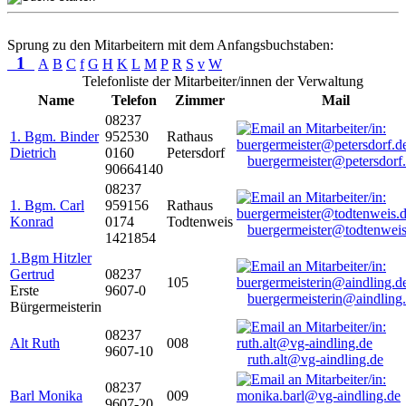
Sprung zu den Mitarbeitern mit dem Anfangsbuchstaben:
1
A
B
C
f
G
H
K
L
M
P
R
S
v
W
Telefonliste der Mitarbeiter/innen der Verwaltung
Name
Telefon
Zimmer
Mail
08237
1. Bgm. Binder
952530
Rathaus
Dietrich
0160
Petersdorf
buergermeister@petersdorf
90664140
08237
1. Bgm. Carl
959156
Rathaus
Konrad
0174
Todtenweis
buergermeister@todtenweis
1421854
1.Bgm Hitzler
Gertrud
08237
105
Erste
9607-0
buergermeisterin@aindling
Bürgermeisterin
08237
Alt Ruth
008
9607-10
ruth.alt@vg-aindling.de
08237
Barl Monika
009
9607-20