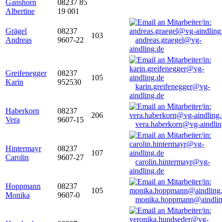
Ganshorn
08237 85
Albertine
19 001
Grägel
08237
103
Andreas
9607-22
andreas.graegel@vg-
aindling.de
Greifenegger
08237
105
Karin
952530
karin.greifenegger@vg-
aindling.de
Haberkorn
08237
206
Vera
9607-15
vera.haberkorn@vg-aindlin
Hintermayr
08237
107
Carolin
9607-27
carolin.hintermayr@vg-
aindling.de
Hoppmann
08237
105
Monika
9607-0
monika.hoppmann@aindlin