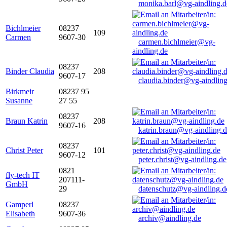
monika.barl@vg-aindling.d
Bichlmeier
08237
109
Carmen
9607-30
carmen.bichlmeier@vg-
aindling.de
08237
Binder Claudia
208
9607-17
claudia.binder@vg-aindling
Birkmeir
08237 95
Susanne
27 55
08237
Braun Katrin
208
9607-16
katrin.braun@vg-aindling.
08237
Christ Peter
101
9607-12
peter.christ@vg-aindling.de
0821
fly-tech IT
207111-
GmbH
29
datenschutz@vg-aindling.d
Gamperl
08237
Elisabeth
9607-36
archiv@aindling.de