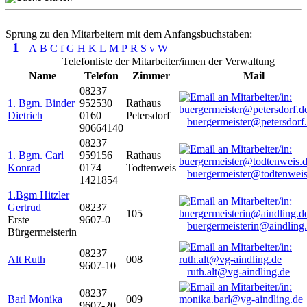
Sprung zu den Mitarbeitern mit dem Anfangsbuchstaben:
1
A
B
C
f
G
H
K
L
M
P
R
S
v
W
Telefonliste der Mitarbeiter/innen der Verwaltung
Name
Telefon
Zimmer
Mail
08237
1. Bgm. Binder
952530
Rathaus
Dietrich
0160
Petersdorf
buergermeister@petersdorf
90664140
08237
1. Bgm. Carl
959156
Rathaus
Konrad
0174
Todtenweis
buergermeister@todtenweis
1421854
1.Bgm Hitzler
Gertrud
08237
105
Erste
9607-0
buergermeisterin@aindling
Bürgermeisterin
08237
Alt Ruth
008
9607-10
ruth.alt@vg-aindling.de
08237
Barl Monika
009
9607-20