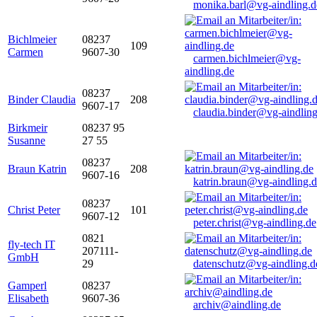
monika.barl@vg-aindling.d
Bichlmeier
08237
109
Carmen
9607-30
carmen.bichlmeier@vg-
aindling.de
08237
Binder Claudia
208
9607-17
claudia.binder@vg-aindling
Birkmeir
08237 95
Susanne
27 55
08237
Braun Katrin
208
9607-16
katrin.braun@vg-aindling.
08237
Christ Peter
101
9607-12
peter.christ@vg-aindling.de
0821
fly-tech IT
207111-
GmbH
29
datenschutz@vg-aindling.d
Gamperl
08237
Elisabeth
9607-36
archiv@aindling.de