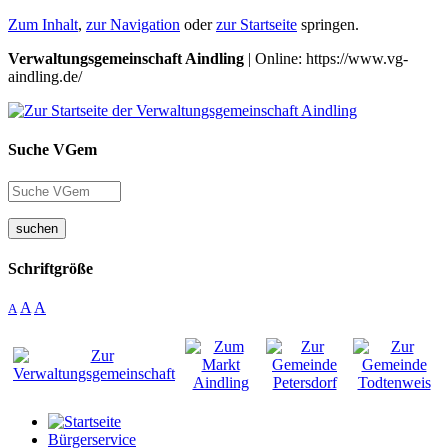
Zum Inhalt
,
zur Navigation
oder
zur Startseite
springen.
Verwaltungsgemeinschaft Aindling
| Online: https://www.vg-
aindling.de/
Suche VGem
suchen
Schriftgröße
A
A
A
Bürgerservice