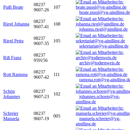
08237
Pußl Beate
107
9607-26
beate.pussl@vg-aindling.de
08237
Riegl Johanna
108
9607-41
johanna.riegl@aindling.de
08237
Riegl Petra
105
9607-35
sekretariat@vg-aindling.de
08237
Riß Franz
959156
archiv@todtenweis.de
08237
Rott Ramona
111
9607-42
ramona.rott@vg-aindling.d
Schön
08237
102
Johannes
9607-23
johannes.schoen@vg-
aindling.de
Schreier
08237
005
Manuela
9607-19
manuela.schreier@vg-
aindling.de