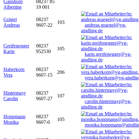
Ganshorn
08237 85
Albertine
19 001
Grägel
08237
103
Andreas
9607-22
andreas.graegel@vg-
aindling.de
Greifenegger
08237
105
Karin
952530
karin.greifenegger@vg-
aindling.de
Haberkorn
08237
206
Vera
9607-15
vera.haberkorn@vg-aindlin
Hintermayr
08237
107
Carolin
9607-27
carolin.hintermayr@vg-
aindling.de
Hoppmann
08237
105
Monika
9607-0
monika.hoppmann@aindlin