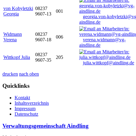
von Kobyletzki
08237
001
Georgia
9607-13
georgia.von-kobyletzki@vg
aindling.de
Widmann
08237
006
Verena
9607-18
verena.widmann@vg-
aindling.de
08237
Wittkopf Julia
205
9607-35
julia.wittkopf@aindling.de
drucken
nach oben
Quicklinks
Kontakt
Inhaltsverzeichnis
Impressum
Datenschutz
Verwaltungsgemeinschaft Aindling