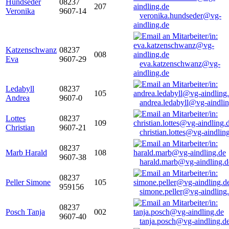
Hundseder
08237
207
Veronika
9607-14
veronika.hundseder@vg-
aindling.de
Katzenschwanz
08237
008
Eva
9607-29
eva.katzenschwanz@vg-
aindling.de
Ledabyll
08237
105
Andrea
9607-0
andrea.ledabyll@vg-aindli
Lottes
08237
109
Christian
9607-21
christian.lottes@vg-aindlin
08237
Marb Harald
108
9607-38
harald.marb@vg-aindling.d
08237
Peller Simone
105
959156
simone.peller@vg-aindling
08237
Posch Tanja
002
9607-40
tanja.posch@vg-aindling.d