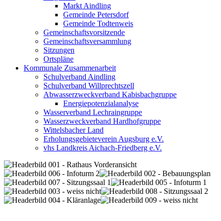
Markt Aindling
Gemeinde Petersdorf
Gemeinde Todtenweis
Gemeinschaftsvorsitzende
Gemeinschaftsversammlung
Sitzungen
Ortspläne
Kommunale Zusammenarbeit
Schulverband Aindling
Schulverband Willprechtszell
Abwasserzweckverband Kabisbachgruppe
Energiepotenzialanalyse
Wasserverband Lechraingruppe
Wasserzweckverband Hardhofgruppe
Wittelsbacher Land
Erholungsgebieteverein Augsburg e.V.
vhs Landkreis Aichach-Friedberg e.V.