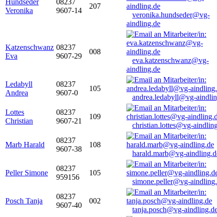
Hundseder
08237
207
Veronika
9607-14
veronika.hundseder@vg-
aindling.de
Katzenschwanz
08237
008
Eva
9607-29
eva.katzenschwanz@vg-
aindling.de
Ledabyll
08237
105
Andrea
9607-0
andrea.ledabyll@vg-aindli
Lottes
08237
109
Christian
9607-21
christian.lottes@vg-aindlin
08237
Marb Harald
108
9607-38
harald.marb@vg-aindling.d
08237
Peller Simone
105
959156
simone.peller@vg-aindling
08237
Posch Tanja
002
9607-40
tanja.posch@vg-aindling.d