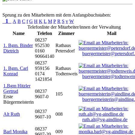
Sprung zu den Mitarbeitern mit dem Anfangsbuchstaben:
1
A
B
C
f
G
H
K
L
M
P
R
S
v
W
Telefonliste der Mitarbeiter/innen der Verwaltung
Name
Telefon
Zimmer
Mail
08237
1. Bgm. Binder
952530
Rathaus
Dietrich
0160
Petersdorf
buergermeister@petersdorf
90664140
08237
1. Bgm. Carl
959156
Rathaus
Konrad
0174
Todtenweis
buergermeister@todtenweis
1421854
1.Bgm Hitzler
Gertrud
08237
105
Erste
9607-0
buergermeisterin@aindling
Bürgermeisterin
08237
Alt Ruth
008
9607-10
ruth.alt@vg-aindling.de
08237
Barl Monika
009
9607-20