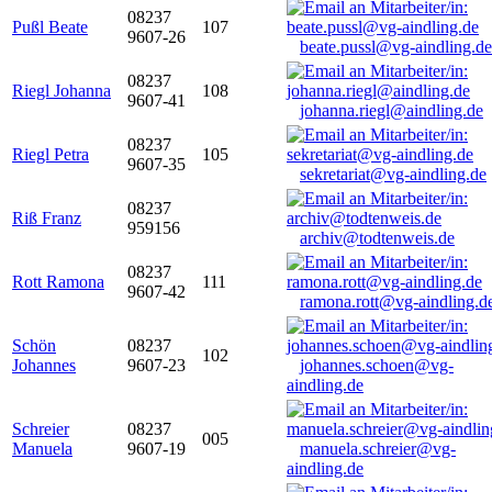
08237
Pußl Beate
107
9607-26
beate.pussl@vg-aindling.de
08237
Riegl Johanna
108
9607-41
johanna.riegl@aindling.de
08237
Riegl Petra
105
9607-35
sekretariat@vg-aindling.de
08237
Riß Franz
959156
archiv@todtenweis.de
08237
Rott Ramona
111
9607-42
ramona.rott@vg-aindling.d
Schön
08237
102
Johannes
9607-23
johannes.schoen@vg-
aindling.de
Schreier
08237
005
Manuela
9607-19
manuela.schreier@vg-
aindling.de