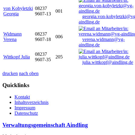
von Kobyletzki
08237
001
Georgia
9607-13
georgia.von-kobyletzki@vg
aindling.de
Widmann
08237
006
Verena
9607-18
verena.widmann@vg-
aindling.de
08237
Wittkopf Julia
205
9607-35
julia.wittkopf@aindling.de
drucken
nach oben
Quicklinks
Kontakt
Inhaltsverzeichnis
Impressum
Datenschutz
Verwaltungsgemeinschaft Aindling