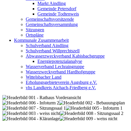
Markt Aindling
Gemeinde Petersdorf
Gemeinde Todtenweis
Gemeinschaftsvorsitzende
Gemeinschaftsversammlung
Sitzungen
Ortspläne
Kommunale Zusammenarbeit
Schulverband Aindling
Schulverband Willprechtszell
Abwasserzweckverband Kabisbachgruppe
Energiepotenzialanalyse
Wasserverband Lechraingruppe
Wasserzweckverband Hardhofgruppe
Wittelsbacher Land
Erholungsgebieteverein Augsburg e.V.
vhs Landkreis Aichach-Friedberg e.V.