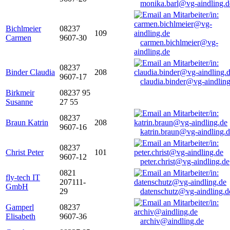
monika.barl@vg-aindling.d
Bichlmeier
08237
109
Carmen
9607-30
carmen.bichlmeier@vg-
aindling.de
08237
Binder Claudia
208
9607-17
claudia.binder@vg-aindling
Birkmeir
08237 95
Susanne
27 55
08237
Braun Katrin
208
9607-16
katrin.braun@vg-aindling.
08237
Christ Peter
101
9607-12
peter.christ@vg-aindling.de
0821
fly-tech IT
207111-
GmbH
29
datenschutz@vg-aindling.d
Gamperl
08237
Elisabeth
9607-36
archiv@aindling.de