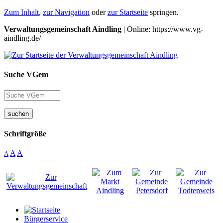
Zum Inhalt
,
zur Navigation
oder
zur Startseite
springen.
Verwaltungsgemeinschaft Aindling
| Online: https://www.vg-
aindling.de/
Suche VGem
suchen
Schriftgröße
A
A
A
Bürgerservice