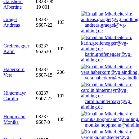
Ganshorn
08237 85
Albertine
19 001
Grägel
08237
103
Andreas
9607-22
andreas.graegel@vg-
aindling.de
Greifenegger
08237
105
Karin
952530
karin.greifenegger@vg-
aindling.de
Haberkorn
08237
206
Vera
9607-15
vera.haberkorn@vg-aindlin
Hintermayr
08237
107
Carolin
9607-27
carolin.hintermayr@vg-
aindling.de
Hoppmann
08237
105
Monika
9607-0
monika.hoppmann@aindlin