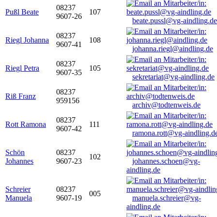
08237
Pußl Beate
107
9607-26
beate.pussl@vg-aindling.de
08237
Riegl Johanna
108
9607-41
johanna.riegl@aindling.de
08237
Riegl Petra
105
9607-35
sekretariat@vg-aindling.de
08237
Riß Franz
959156
archiv@todtenweis.de
08237
Rott Ramona
111
9607-42
ramona.rott@vg-aindling.d
Schön
08237
102
Johannes
9607-23
johannes.schoen@vg-
aindling.de
Schreier
08237
005
Manuela
9607-19
manuela.schreier@vg-
aindling.de