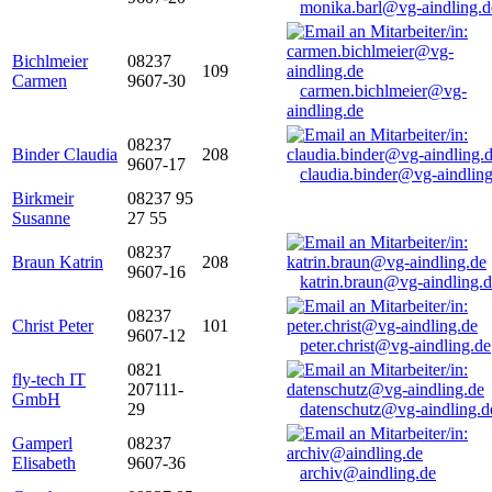
monika.barl@vg-aindling.d
Bichlmeier
08237
109
Carmen
9607-30
carmen.bichlmeier@vg-
aindling.de
08237
Binder Claudia
208
9607-17
claudia.binder@vg-aindling
Birkmeir
08237 95
Susanne
27 55
08237
Braun Katrin
208
9607-16
katrin.braun@vg-aindling.
08237
Christ Peter
101
9607-12
peter.christ@vg-aindling.de
0821
fly-tech IT
207111-
GmbH
29
datenschutz@vg-aindling.d
Gamperl
08237
Elisabeth
9607-36
archiv@aindling.de