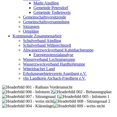
Markt Aindling
Gemeinde Petersdorf
Gemeinde Todtenweis
Gemeinschaftsvorsitzende
Gemeinschaftsversammlung
Sitzungen
Ortspläne
Kommunale Zusammenarbeit
Schulverband Aindling
Schulverband Willprechtszell
Abwasserzweckverband Kabisbachgruppe
Energiepotenzialanalyse
Wasserverband Lechraingruppe
Wasserzweckverband Hardhofgruppe
Wittelsbacher Land
Erholungsgebieteverein Augsburg e.V.
vhs Landkreis Aichach-Friedberg e.V.