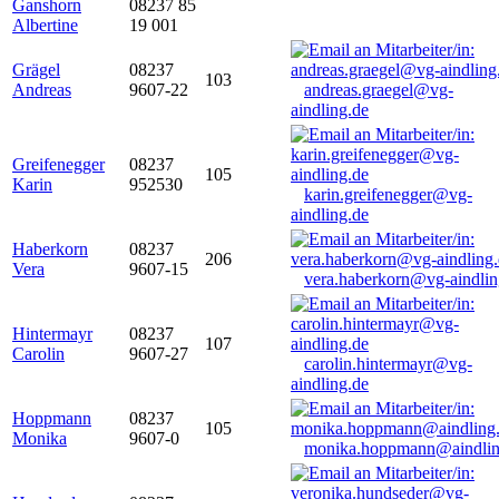
Ganshorn
08237 85
Albertine
19 001
Grägel
08237
103
Andreas
9607-22
andreas.graegel@vg-
aindling.de
Greifenegger
08237
105
Karin
952530
karin.greifenegger@vg-
aindling.de
Haberkorn
08237
206
Vera
9607-15
vera.haberkorn@vg-aindlin
Hintermayr
08237
107
Carolin
9607-27
carolin.hintermayr@vg-
aindling.de
Hoppmann
08237
105
Monika
9607-0
monika.hoppmann@aindlin