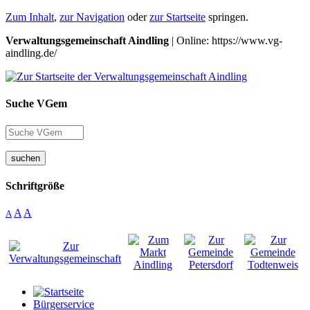
Zum Inhalt
,
zur Navigation
oder
zur Startseite
springen.
Verwaltungsgemeinschaft Aindling
| Online: https://www.vg-
aindling.de/
Suche VGem
suchen
Schriftgröße
A
A
A
Bürgerservice