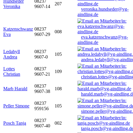
Hundseder
08237
207
Veronika
9607-14
veronika.hundseder@vg-
aindling.de
Katzenschwanz
08237
008
Eva
9607-29
eva.katzenschwanz@vg-
aindling.de
Ledabyll
08237
105
Andrea
9607-0
andrea.ledabyll@vg-aindli
Lottes
08237
109
Christian
9607-21
christian.lottes@vg-aindlin
08237
Marb Harald
108
9607-38
harald.marb@vg-aindling.d
08237
Peller Simone
105
959156
simone.peller@vg-aindling
08237
Posch Tanja
002
9607-40
tanja.posch@vg-aindling.d