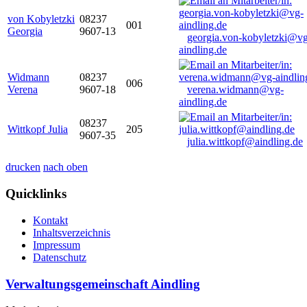
von Kobyletzki
08237
001
Georgia
9607-13
georgia.von-kobyletzki@vg
aindling.de
Widmann
08237
006
Verena
9607-18
verena.widmann@vg-
aindling.de
08237
Wittkopf Julia
205
9607-35
julia.wittkopf@aindling.de
drucken
nach oben
Quicklinks
Kontakt
Inhaltsverzeichnis
Impressum
Datenschutz
Verwaltungsgemeinschaft Aindling