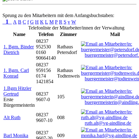
Sprung zu den Mitarbeitern mit dem Anfangsbuchstaben:
1
A
B
C
f
G
H
K
L
M
P
R
S
v
W
Telefonliste der Mitarbeiter/innen der Verwaltung
Name
Telefon
Zimmer
Mail
08237
1. Bgm. Binder
952530
Rathaus
Dietrich
0160
Petersdorf
buergermeister@petersdorf
90664140
08237
1. Bgm. Carl
959156
Rathaus
Konrad
0174
Todtenweis
buergermeister@todtenweis
1421854
1.Bgm Hitzler
Gertrud
08237
105
Erste
9607-0
buergermeisterin@aindling
Bürgermeisterin
08237
Alt Ruth
008
9607-10
ruth.alt@vg-aindling.de
08237
Barl Monika
009
9607-20