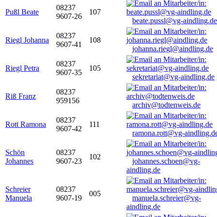
08237
Pußl Beate
107
9607-26
beate.pussl@vg-aindling.de
08237
Riegl Johanna
108
9607-41
johanna.riegl@aindling.de
08237
Riegl Petra
105
9607-35
sekretariat@vg-aindling.de
08237
Riß Franz
959156
archiv@todtenweis.de
08237
Rott Ramona
111
9607-42
ramona.rott@vg-aindling.d
Schön
08237
102
Johannes
9607-23
johannes.schoen@vg-
aindling.de
Schreier
08237
005
Manuela
9607-19
manuela.schreier@vg-
aindling.de