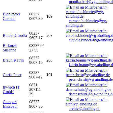
monika.barl@vg-aindling.d
Bichlmeier
08237
109
Carmen
9607-30
carmen.bichlmeier@vg-
aindling.de
08237
Binder Claudia
208
9607-17
claudia.binder@vg-aindling
Birkmeir
08237 95
Susanne
27 55
08237
Braun Katrin
208
9607-16
katrin.braun@vg-aindling.
08237
Christ Peter
101
9607-12
peter.christ@vg-aindling.de
0821
fly-tech IT
207111-
GmbH
29
datenschutz@vg-aindling.d
Gamperl
08237
Elisabeth
9607-36
archiv@aindling.de