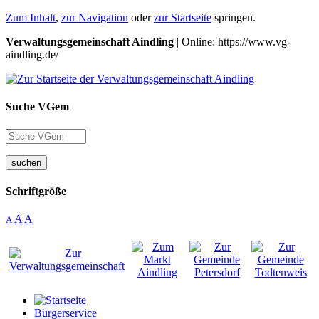
Zum Inhalt
,
zur Navigation
oder
zur Startseite
springen.
Verwaltungsgemeinschaft Aindling
| Online: https://www.vg-
aindling.de/
Suche VGem
suchen
Schriftgröße
A
A
A
Bürgerservice