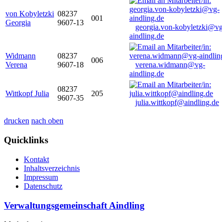
von Kobyletzki
08237
001
Georgia
9607-13
georgia.von-kobyletzki@vg
aindling.de
Widmann
08237
006
Verena
9607-18
verena.widmann@vg-
aindling.de
08237
Wittkopf Julia
205
9607-35
julia.wittkopf@aindling.de
drucken
nach oben
Quicklinks
Kontakt
Inhaltsverzeichnis
Impressum
Datenschutz
Verwaltungsgemeinschaft Aindling