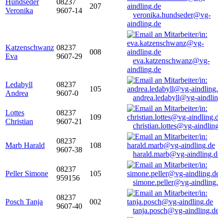
Hundseder
08237
207
Veronika
9607-14
veronika.hundseder@vg-
aindling.de
Katzenschwanz
08237
008
Eva
9607-29
eva.katzenschwanz@vg-
aindling.de
Ledabyll
08237
105
Andrea
9607-0
andrea.ledabyll@vg-aindli
Lottes
08237
109
Christian
9607-21
christian.lottes@vg-aindlin
08237
Marb Harald
108
9607-38
harald.marb@vg-aindling.d
08237
Peller Simone
105
959156
simone.peller@vg-aindling
08237
Posch Tanja
002
9607-40
tanja.posch@vg-aindling.d