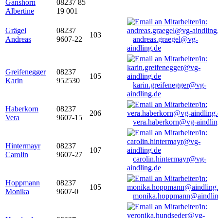
Ganshorn
08237 85
Albertine
19 001
Grägel
08237
103
Andreas
9607-22
andreas.graegel@vg-
aindling.de
Greifenegger
08237
105
Karin
952530
karin.greifenegger@vg-
aindling.de
Haberkorn
08237
206
Vera
9607-15
vera.haberkorn@vg-aindlin
Hintermayr
08237
107
Carolin
9607-27
carolin.hintermayr@vg-
aindling.de
Hoppmann
08237
105
Monika
9607-0
monika.hoppmann@aindlin