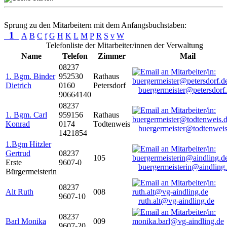
Sprung zu den Mitarbeitern mit dem Anfangsbuchstaben:
1
A
B
C
f
G
H
K
L
M
P
R
S
v
W
Telefonliste der Mitarbeiter/innen der Verwaltung
Name
Telefon
Zimmer
Mail
08237
1. Bgm. Binder
952530
Rathaus
Dietrich
0160
Petersdorf
buergermeister@petersdorf
90664140
08237
1. Bgm. Carl
959156
Rathaus
Konrad
0174
Todtenweis
buergermeister@todtenweis
1421854
1.Bgm Hitzler
Gertrud
08237
105
Erste
9607-0
buergermeisterin@aindling
Bürgermeisterin
08237
Alt Ruth
008
9607-10
ruth.alt@vg-aindling.de
08237
Barl Monika
009
9607-20