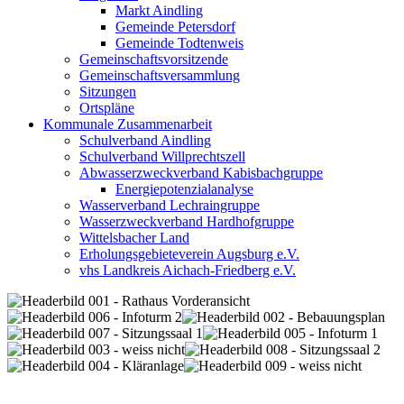
Markt Aindling
Gemeinde Petersdorf
Gemeinde Todtenweis
Gemeinschaftsvorsitzende
Gemeinschaftsversammlung
Sitzungen
Ortspläne
Kommunale Zusammenarbeit
Schulverband Aindling
Schulverband Willprechtszell
Abwasserzweckverband Kabisbachgruppe
Energiepotenzialanalyse
Wasserverband Lechraingruppe
Wasserzweckverband Hardhofgruppe
Wittelsbacher Land
Erholungsgebieteverein Augsburg e.V.
vhs Landkreis Aichach-Friedberg e.V.