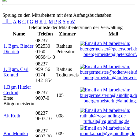
Sprung zu den Mitarbeitern mit dem Anfangsbuchstaben:
1
A
B
C
f
G
H
K
L
M
P
R
S
v
W
Telefonliste der Mitarbeiter/innen der Verwaltung
Name
Telefon
Zimmer
Mail
08237
1. Bgm. Binder
952530
Rathaus
Dietrich
0160
Petersdorf
buergermeister@petersdorf
90664140
08237
1. Bgm. Carl
959156
Rathaus
Konrad
0174
Todtenweis
buergermeister@todtenweis
1421854
1.Bgm Hitzler
Gertrud
08237
105
Erste
9607-0
buergermeisterin@aindling
Bürgermeisterin
08237
Alt Ruth
008
9607-10
ruth.alt@vg-aindling.de
08237
Barl Monika
009
9607-20