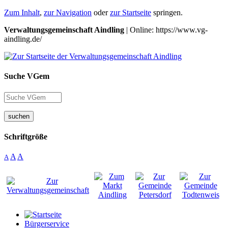
Zum Inhalt
,
zur Navigation
oder
zur Startseite
springen.
Verwaltungsgemeinschaft Aindling
| Online: https://www.vg-
aindling.de/
Suche VGem
suchen
Schriftgröße
A
A
A
Bürgerservice