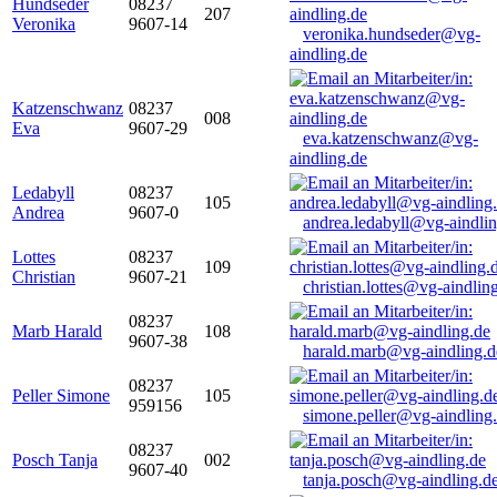
Hundseder
08237
207
Veronika
9607-14
veronika.hundseder@vg-
aindling.de
Katzenschwanz
08237
008
Eva
9607-29
eva.katzenschwanz@vg-
aindling.de
Ledabyll
08237
105
Andrea
9607-0
andrea.ledabyll@vg-aindli
Lottes
08237
109
Christian
9607-21
christian.lottes@vg-aindlin
08237
Marb Harald
108
9607-38
harald.marb@vg-aindling.d
08237
Peller Simone
105
959156
simone.peller@vg-aindling
08237
Posch Tanja
002
9607-40
tanja.posch@vg-aindling.d