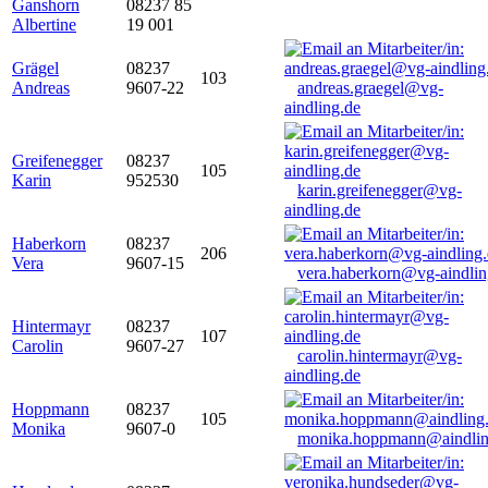
Ganshorn
08237 85
Albertine
19 001
Grägel
08237
103
Andreas
9607-22
andreas.graegel@vg-
aindling.de
Greifenegger
08237
105
Karin
952530
karin.greifenegger@vg-
aindling.de
Haberkorn
08237
206
Vera
9607-15
vera.haberkorn@vg-aindlin
Hintermayr
08237
107
Carolin
9607-27
carolin.hintermayr@vg-
aindling.de
Hoppmann
08237
105
Monika
9607-0
monika.hoppmann@aindlin