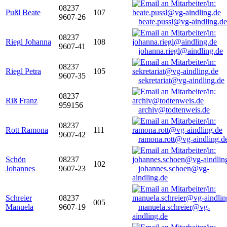
08237
Pußl Beate
107
9607-26
beate.pussl@vg-aindling.de
08237
Riegl Johanna
108
9607-41
johanna.riegl@aindling.de
08237
Riegl Petra
105
9607-35
sekretariat@vg-aindling.de
08237
Riß Franz
959156
archiv@todtenweis.de
08237
Rott Ramona
111
9607-42
ramona.rott@vg-aindling.d
Schön
08237
102
Johannes
9607-23
johannes.schoen@vg-
aindling.de
Schreier
08237
005
Manuela
9607-19
manuela.schreier@vg-
aindling.de