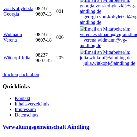
von Kobyletzki
08237
001
Georgia
9607-13
georgia.von-kobyletzki@vg
aindling.de
Widmann
08237
006
Verena
9607-18
verena.widmann@vg-
aindling.de
08237
Wittkopf Julia
205
9607-35
julia.wittkopf@aindling.de
drucken
nach oben
Quicklinks
Kontakt
Inhaltsverzeichnis
Impressum
Datenschutz
Verwaltungsgemeinschaft Aindling