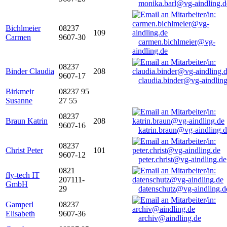
monika.barl@vg-aindling.d
Bichlmeier
08237
109
Carmen
9607-30
carmen.bichlmeier@vg-
aindling.de
08237
Binder Claudia
208
9607-17
claudia.binder@vg-aindling
Birkmeir
08237 95
Susanne
27 55
08237
Braun Katrin
208
9607-16
katrin.braun@vg-aindling.
08237
Christ Peter
101
9607-12
peter.christ@vg-aindling.de
0821
fly-tech IT
207111-
GmbH
29
datenschutz@vg-aindling.d
Gamperl
08237
Elisabeth
9607-36
archiv@aindling.de