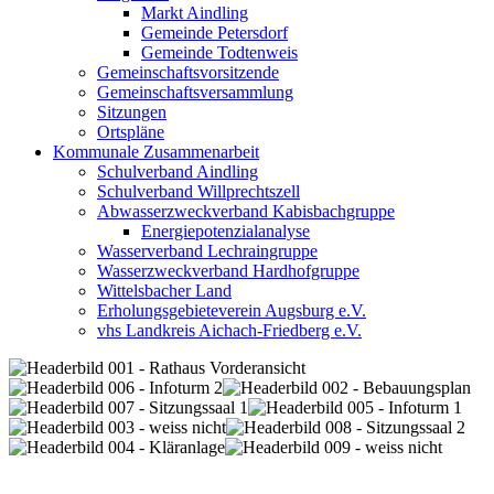
Markt Aindling
Gemeinde Petersdorf
Gemeinde Todtenweis
Gemeinschaftsvorsitzende
Gemeinschaftsversammlung
Sitzungen
Ortspläne
Kommunale Zusammenarbeit
Schulverband Aindling
Schulverband Willprechtszell
Abwasserzweckverband Kabisbachgruppe
Energiepotenzialanalyse
Wasserverband Lechraingruppe
Wasserzweckverband Hardhofgruppe
Wittelsbacher Land
Erholungsgebieteverein Augsburg e.V.
vhs Landkreis Aichach-Friedberg e.V.