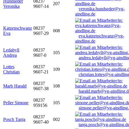
Hundseder
08237
207
Veronika
9607-14
veronika.hundseder@vg-
aindling.de
Katzenschwanz
08237
008
Eva
9607-29
eva.katzenschwanz@vg-
aindling.de
Ledabyll
08237
105
Andrea
9607-0
andrea.ledabyll@vg-aindli
Lottes
08237
109
Christian
9607-21
christian.lottes@vg-aindlin
08237
Marb Harald
108
9607-38
harald.marb@vg-aindling.d
08237
Peller Simone
105
959156
simone.peller@vg-aindling
08237
Posch Tanja
002
9607-40
tanja.posch@vg-aindling.d