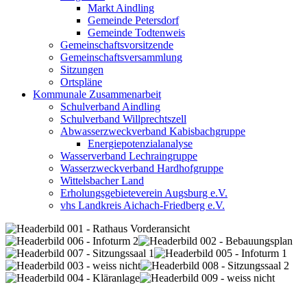
Markt Aindling
Gemeinde Petersdorf
Gemeinde Todtenweis
Gemeinschaftsvorsitzende
Gemeinschaftsversammlung
Sitzungen
Ortspläne
Kommunale Zusammenarbeit
Schulverband Aindling
Schulverband Willprechtszell
Abwasserzweckverband Kabisbachgruppe
Energiepotenzialanalyse
Wasserverband Lechraingruppe
Wasserzweckverband Hardhofgruppe
Wittelsbacher Land
Erholungsgebieteverein Augsburg e.V.
vhs Landkreis Aichach-Friedberg e.V.