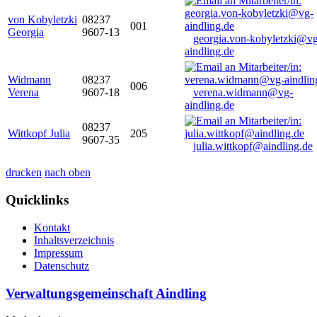
von Kobyletzki
08237
001
Georgia
9607-13
georgia.von-kobyletzki@vg
aindling.de
Widmann
08237
006
Verena
9607-18
verena.widmann@vg-
aindling.de
08237
Wittkopf Julia
205
9607-35
julia.wittkopf@aindling.de
drucken
nach oben
Quicklinks
Kontakt
Inhaltsverzeichnis
Impressum
Datenschutz
Verwaltungsgemeinschaft Aindling