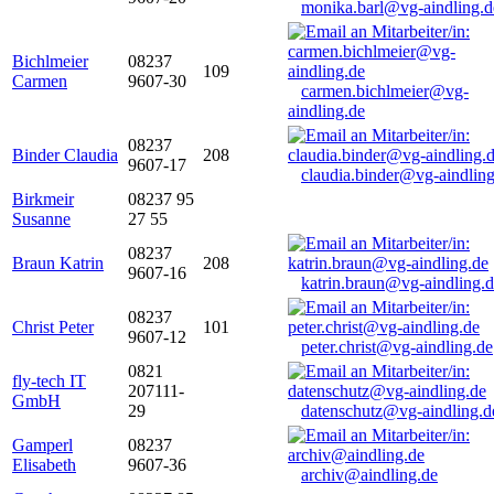
monika.barl@vg-aindling.d
Bichlmeier
08237
109
Carmen
9607-30
carmen.bichlmeier@vg-
aindling.de
08237
Binder Claudia
208
9607-17
claudia.binder@vg-aindling
Birkmeir
08237 95
Susanne
27 55
08237
Braun Katrin
208
9607-16
katrin.braun@vg-aindling.
08237
Christ Peter
101
9607-12
peter.christ@vg-aindling.de
0821
fly-tech IT
207111-
GmbH
29
datenschutz@vg-aindling.d
Gamperl
08237
Elisabeth
9607-36
archiv@aindling.de