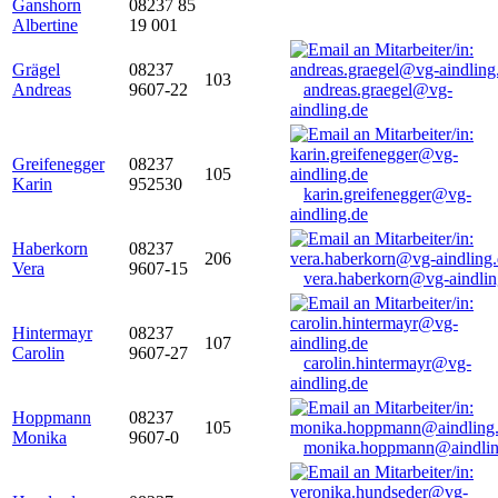
Ganshorn
08237 85
Albertine
19 001
Grägel
08237
103
Andreas
9607-22
andreas.graegel@vg-
aindling.de
Greifenegger
08237
105
Karin
952530
karin.greifenegger@vg-
aindling.de
Haberkorn
08237
206
Vera
9607-15
vera.haberkorn@vg-aindlin
Hintermayr
08237
107
Carolin
9607-27
carolin.hintermayr@vg-
aindling.de
Hoppmann
08237
105
Monika
9607-0
monika.hoppmann@aindlin