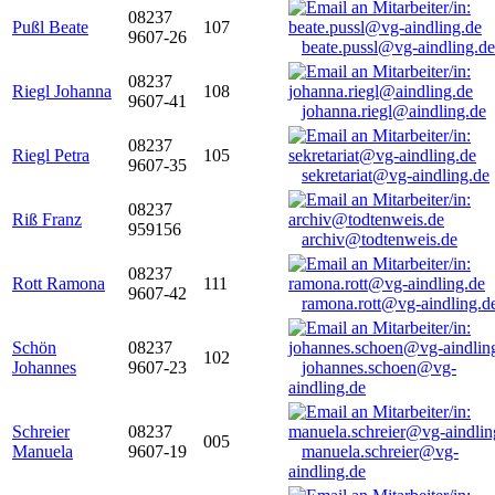
08237
Pußl Beate
107
9607-26
beate.pussl@vg-aindling.de
08237
Riegl Johanna
108
9607-41
johanna.riegl@aindling.de
08237
Riegl Petra
105
9607-35
sekretariat@vg-aindling.de
08237
Riß Franz
959156
archiv@todtenweis.de
08237
Rott Ramona
111
9607-42
ramona.rott@vg-aindling.d
Schön
08237
102
Johannes
9607-23
johannes.schoen@vg-
aindling.de
Schreier
08237
005
Manuela
9607-19
manuela.schreier@vg-
aindling.de