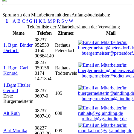
Sprung zu den Mitarbeitern mit dem Anfangsbuchstaben:
1
A
B
C
f
G
H
K
L
M
P
R
S
v
W
Telefonliste der Mitarbeiter/innen der Verwaltung
Name
Telefon
Zimmer
Mail
08237
1. Bgm. Binder
952530
Rathaus
Dietrich
0160
Petersdorf
buergermeister@petersdorf
90664140
08237
1. Bgm. Carl
959156
Rathaus
Konrad
0174
Todtenweis
buergermeister@todtenweis
1421854
1.Bgm Hitzler
Gertrud
08237
105
Erste
9607-0
buergermeisterin@aindling
Bürgermeisterin
08237
Alt Ruth
008
9607-10
ruth.alt@vg-aindling.de
08237
Barl Monika
009
9607-20