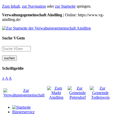
Zum Inhalt
,
zur Navigation
oder
zur Startseite
springen.
Verwaltungsgemeinschaft Aindling
| Online: https://www.vg-
aindling.de/
Suche VGem
suchen
Schriftgröße
A
A
A
Bürgerservice