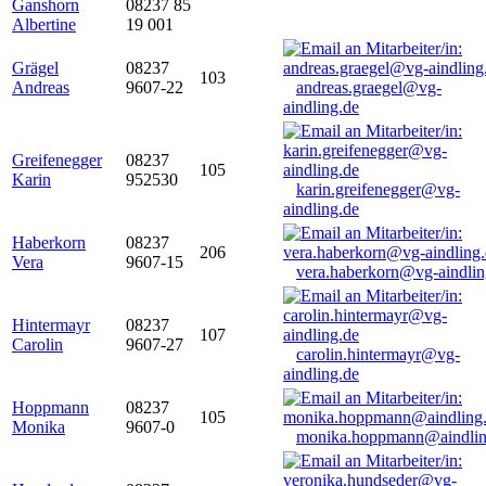
Ganshorn
08237 85
Albertine
19 001
Grägel
08237
103
Andreas
9607-22
andreas.graegel@vg-
aindling.de
Greifenegger
08237
105
Karin
952530
karin.greifenegger@vg-
aindling.de
Haberkorn
08237
206
Vera
9607-15
vera.haberkorn@vg-aindlin
Hintermayr
08237
107
Carolin
9607-27
carolin.hintermayr@vg-
aindling.de
Hoppmann
08237
105
Monika
9607-0
monika.hoppmann@aindlin