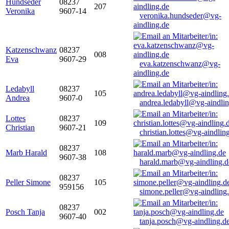
Hundseder
08237
207
Veronika
9607-14
veronika.hundseder@vg-
aindling.de
Katzenschwanz
08237
008
Eva
9607-29
eva.katzenschwanz@vg-
aindling.de
Ledabyll
08237
105
Andrea
9607-0
andrea.ledabyll@vg-aindli
Lottes
08237
109
Christian
9607-21
christian.lottes@vg-aindlin
08237
Marb Harald
108
9607-38
harald.marb@vg-aindling.d
08237
Peller Simone
105
959156
simone.peller@vg-aindling
08237
Posch Tanja
002
9607-40
tanja.posch@vg-aindling.d