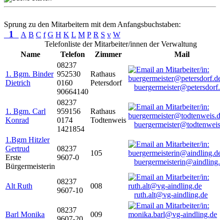
Sprung zu den Mitarbeitern mit dem Anfangsbuchstaben:
1
A
B
C
f
G
H
K
L
M
P
R
S
v
W
Telefonliste der Mitarbeiter/innen der Verwaltung
Name
Telefon
Zimmer
Mail
08237
1. Bgm. Binder
952530
Rathaus
Dietrich
0160
Petersdorf
buergermeister@petersdorf
90664140
08237
1. Bgm. Carl
959156
Rathaus
Konrad
0174
Todtenweis
buergermeister@todtenweis
1421854
1.Bgm Hitzler
Gertrud
08237
105
Erste
9607-0
buergermeisterin@aindling
Bürgermeisterin
08237
Alt Ruth
008
9607-10
ruth.alt@vg-aindling.de
08237
Barl Monika
009
9607-20