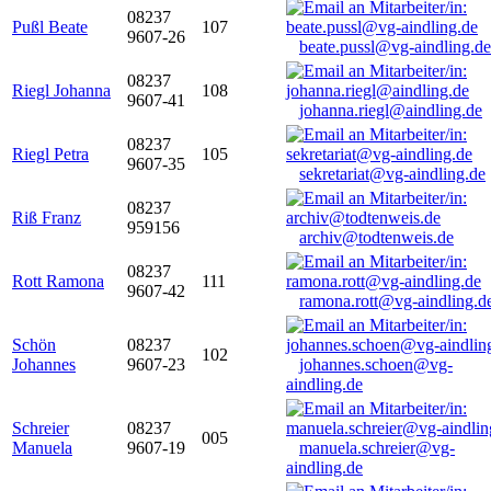
08237
Pußl Beate
107
9607-26
beate.pussl@vg-aindling.de
08237
Riegl Johanna
108
9607-41
johanna.riegl@aindling.de
08237
Riegl Petra
105
9607-35
sekretariat@vg-aindling.de
08237
Riß Franz
959156
archiv@todtenweis.de
08237
Rott Ramona
111
9607-42
ramona.rott@vg-aindling.d
Schön
08237
102
Johannes
9607-23
johannes.schoen@vg-
aindling.de
Schreier
08237
005
Manuela
9607-19
manuela.schreier@vg-
aindling.de