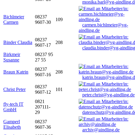
monika.barl@vg-aindling.d
Bichlmeier
08237
109
Carmen
9607-30
carmen.bichlmeier@vg-
aindling.de
08237
Binder Claudia
208
9607-17
claudia.binder@vg-aindling
Birkmeir
08237 95
Susanne
27 55
08237
Braun Katrin
208
9607-16
katrin.braun@vg-aindling.
08237
Christ Peter
101
9607-12
peter.christ@vg-aindling.de
0821
fly-tech IT
207111-
GmbH
29
datenschutz@vg-aindling.d
Gamperl
08237
Elisabeth
9607-36
archiv@aindling.de