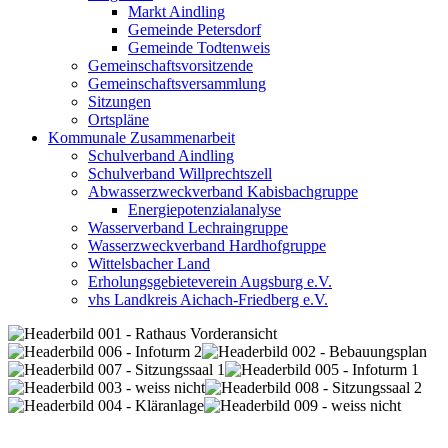
Markt Aindling
Gemeinde Petersdorf
Gemeinde Todtenweis
Gemeinschaftsvorsitzende
Gemeinschaftsversammlung
Sitzungen
Ortspläne
Kommunale Zusammenarbeit
Schulverband Aindling
Schulverband Willprechtszell
Abwasserzweckverband Kabisbachgruppe
Energiepotenzialanalyse
Wasserverband Lechraingruppe
Wasserzweckverband Hardhofgruppe
Wittelsbacher Land
Erholungsgebieteverein Augsburg e.V.
vhs Landkreis Aichach-Friedberg e.V.