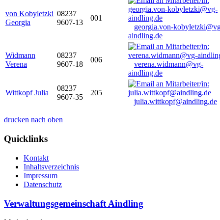
von Kobyletzki
08237
001
Georgia
9607-13
georgia.von-kobyletzki@vg
aindling.de
Widmann
08237
006
Verena
9607-18
verena.widmann@vg-
aindling.de
08237
Wittkopf Julia
205
9607-35
julia.wittkopf@aindling.de
drucken
nach oben
Quicklinks
Kontakt
Inhaltsverzeichnis
Impressum
Datenschutz
Verwaltungsgemeinschaft Aindling