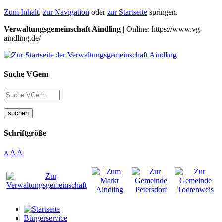
Zum Inhalt
,
zur Navigation
oder
zur Startseite
springen.
Verwaltungsgemeinschaft Aindling
| Online: https://www.vg-
aindling.de/
Suche VGem
suchen
Schriftgröße
A
A
A
Bürgerservice