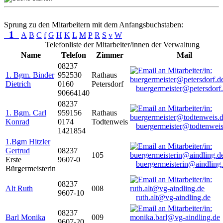
Sprung zu den Mitarbeitern mit dem Anfangsbuchstaben:
1
A
B
C
f
G
H
K
L
M
P
R
S
v
W
Telefonliste der Mitarbeiter/innen der Verwaltung
Name
Telefon
Zimmer
Mail
08237
1. Bgm. Binder
952530
Rathaus
Dietrich
0160
Petersdorf
buergermeister@petersdorf
90664140
08237
1. Bgm. Carl
959156
Rathaus
Konrad
0174
Todtenweis
buergermeister@todtenweis
1421854
1.Bgm Hitzler
Gertrud
08237
105
Erste
9607-0
buergermeisterin@aindling
Bürgermeisterin
08237
Alt Ruth
008
9607-10
ruth.alt@vg-aindling.de
08237
Barl Monika
009
9607-20