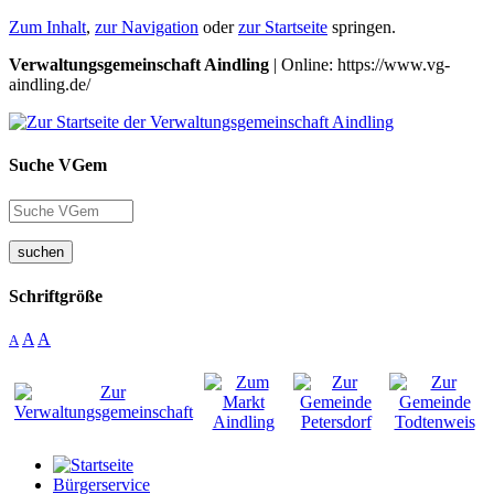
Zum Inhalt
,
zur Navigation
oder
zur Startseite
springen.
Verwaltungsgemeinschaft Aindling
| Online: https://www.vg-
aindling.de/
Suche VGem
suchen
Schriftgröße
A
A
A
Bürgerservice