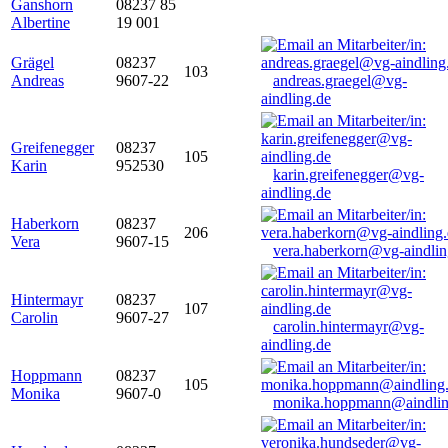
Ganshorn
08237 85
Albertine
19 001
Grägel
08237
103
Andreas
9607-22
andreas.graegel@vg-
aindling.de
Greifenegger
08237
105
Karin
952530
karin.greifenegger@vg-
aindling.de
Haberkorn
08237
206
Vera
9607-15
vera.haberkorn@vg-aindlin
Hintermayr
08237
107
Carolin
9607-27
carolin.hintermayr@vg-
aindling.de
Hoppmann
08237
105
Monika
9607-0
monika.hoppmann@aindlin