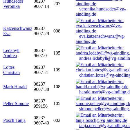
Hundseder
08237
207
Veronika
9607-14
veronika.hundseder@vg-
aindling.de
Katzenschwanz
08237
008
Eva
9607-29
eva.katzenschwanz@vg-
aindling.de
Ledabyll
08237
105
Andrea
9607-0
andrea.ledabyll@vg-aindli
Lottes
08237
109
Christian
9607-21
christian.lottes@vg-aindlin
08237
Marb Harald
108
9607-38
harald.marb@vg-aindling.d
08237
Peller Simone
105
959156
simone.peller@vg-aindling
08237
Posch Tanja
002
9607-40
tanja.posch@vg-aindling.d