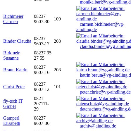
monika.barl@vg-aindling.d
Bichlmeier
08237
109
Carmen
9607-30
carmen.bichlmeier@vg-
aindling.de
08237
Binder Claudia
208
9607-17
claudia.binder@vg-aindling
Birkmeir
08237 95
Susanne
27 55
08237
Braun Katrin
208
9607-16
katrin.braun@vg-aindling.
08237
Christ Peter
101
9607-12
peter.christ@vg-aindling.de
0821
fly-tech IT
207111-
GmbH
29
datenschutz@vg-aindling.d
Gamperl
08237
Elisabeth
9607-36
archiv@aindling.de