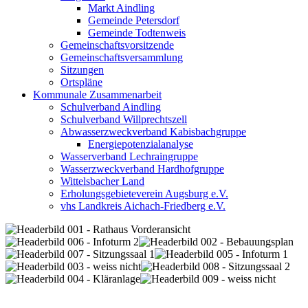
Markt Aindling
Gemeinde Petersdorf
Gemeinde Todtenweis
Gemeinschaftsvorsitzende
Gemeinschaftsversammlung
Sitzungen
Ortspläne
Kommunale Zusammenarbeit
Schulverband Aindling
Schulverband Willprechtszell
Abwasserzweckverband Kabisbachgruppe
Energiepotenzialanalyse
Wasserverband Lechraingruppe
Wasserzweckverband Hardhofgruppe
Wittelsbacher Land
Erholungsgebieteverein Augsburg e.V.
vhs Landkreis Aichach-Friedberg e.V.