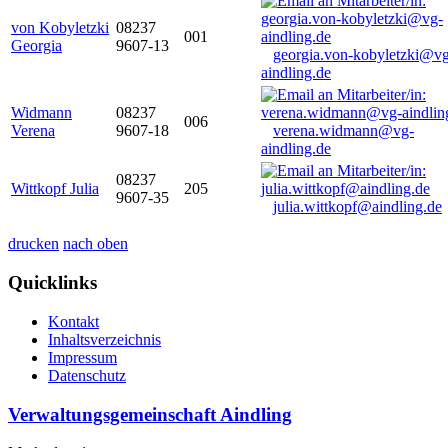
von Kobyletzki
08237
001
Georgia
9607-13
georgia.von-kobyletzki@vg
aindling.de
Widmann
08237
006
Verena
9607-18
verena.widmann@vg-
aindling.de
08237
Wittkopf Julia
205
9607-35
julia.wittkopf@aindling.de
drucken
nach oben
Quicklinks
Kontakt
Inhaltsverzeichnis
Impressum
Datenschutz
Verwaltungsgemeinschaft Aindling