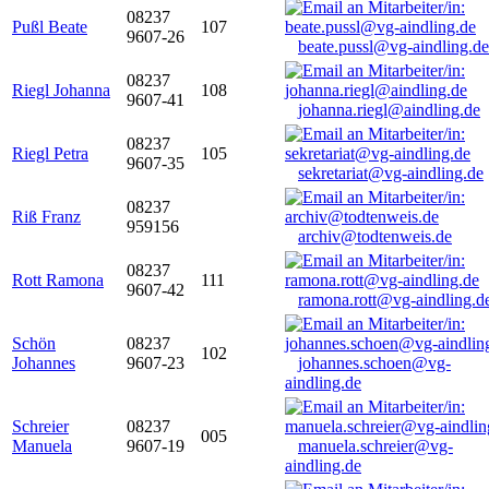
08237
Pußl Beate
107
9607-26
beate.pussl@vg-aindling.de
08237
Riegl Johanna
108
9607-41
johanna.riegl@aindling.de
08237
Riegl Petra
105
9607-35
sekretariat@vg-aindling.de
08237
Riß Franz
959156
archiv@todtenweis.de
08237
Rott Ramona
111
9607-42
ramona.rott@vg-aindling.d
Schön
08237
102
Johannes
9607-23
johannes.schoen@vg-
aindling.de
Schreier
08237
005
Manuela
9607-19
manuela.schreier@vg-
aindling.de