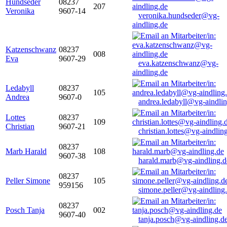
Hundseder
08237
207
Veronika
9607-14
veronika.hundseder@vg-
aindling.de
Katzenschwanz
08237
008
Eva
9607-29
eva.katzenschwanz@vg-
aindling.de
Ledabyll
08237
105
Andrea
9607-0
andrea.ledabyll@vg-aindli
Lottes
08237
109
Christian
9607-21
christian.lottes@vg-aindlin
08237
Marb Harald
108
9607-38
harald.marb@vg-aindling.d
08237
Peller Simone
105
959156
simone.peller@vg-aindling
08237
Posch Tanja
002
9607-40
tanja.posch@vg-aindling.d