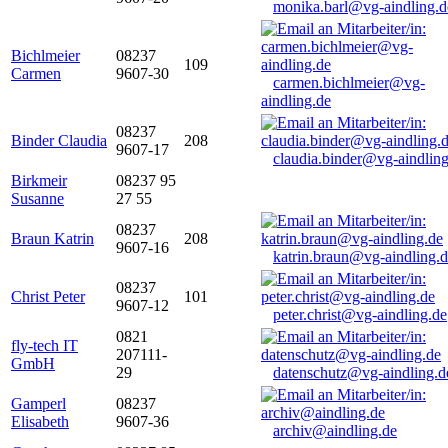
monika.barl@vg-aindling.d
Bichlmeier
08237
109
Carmen
9607-30
carmen.bichlmeier@vg-
aindling.de
08237
Binder Claudia
208
9607-17
claudia.binder@vg-aindling
Birkmeir
08237 95
Susanne
27 55
08237
Braun Katrin
208
9607-16
katrin.braun@vg-aindling.
08237
Christ Peter
101
9607-12
peter.christ@vg-aindling.de
0821
fly-tech IT
207111-
GmbH
29
datenschutz@vg-aindling.d
Gamperl
08237
Elisabeth
9607-36
archiv@aindling.de