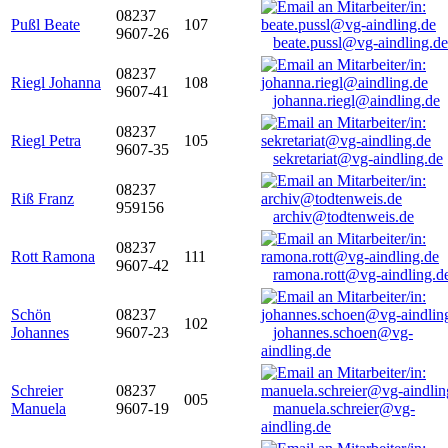
08237
Pußl Beate
107
9607-26
beate.pussl@vg-aindling.de
08237
Riegl Johanna
108
9607-41
johanna.riegl@aindling.de
08237
Riegl Petra
105
9607-35
sekretariat@vg-aindling.de
08237
Riß Franz
959156
archiv@todtenweis.de
08237
Rott Ramona
111
9607-42
ramona.rott@vg-aindling.d
Schön
08237
102
Johannes
9607-23
johannes.schoen@vg-
aindling.de
Schreier
08237
005
Manuela
9607-19
manuela.schreier@vg-
aindling.de