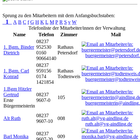
Sprung zu den Mitarbeitern mit dem Anfangsbuchstaben:
1
A
B
C
f
G
H
K
L
M
P
R
S
v
W
Telefonliste der Mitarbeiter/innen der Verwaltung
Name
Telefon
Zimmer
Mail
08237
1. Bgm. Binder
952530
Rathaus
Dietrich
0160
Petersdorf
buergermeister@petersdorf
90664140
08237
1. Bgm. Carl
959156
Rathaus
Konrad
0174
Todtenweis
buergermeister@todtenweis
1421854
1.Bgm Hitzler
Gertrud
08237
105
Erste
9607-0
buergermeisterin@aindling
Bürgermeisterin
08237
Alt Ruth
008
9607-10
ruth.alt@vg-aindling.de
08237
Barl Monika
009
9607-20