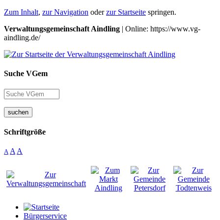
Zum Inhalt
,
zur Navigation
oder
zur Startseite
springen.
Verwaltungsgemeinschaft Aindling
| Online: https://www.vg-
aindling.de/
Suche VGem
suchen
Schriftgröße
A
A
A
Bürgerservice