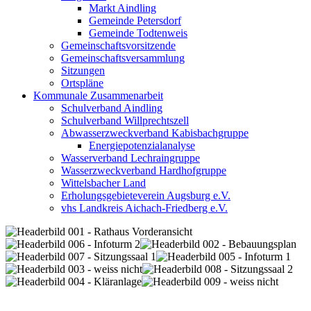
Markt Aindling
Gemeinde Petersdorf
Gemeinde Todtenweis
Gemeinschaftsvorsitzende
Gemeinschaftsversammlung
Sitzungen
Ortspläne
Kommunale Zusammenarbeit
Schulverband Aindling
Schulverband Willprechtszell
Abwasserzweckverband Kabisbachgruppe
Energiepotenzialanalyse
Wasserverband Lechraingruppe
Wasserzweckverband Hardhofgruppe
Wittelsbacher Land
Erholungsgebieteverein Augsburg e.V.
vhs Landkreis Aichach-Friedberg e.V.