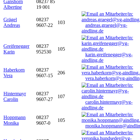
Ganshorn
08237 85
Albertine
19 001
Grägel
08237
103
Andreas
9607-22
andreas.graegel@vg-
aindling.de
Greifenegger
08237
105
Karin
952530
karin.greifenegger@vg-
aindling.de
Haberkorn
08237
206
Vera
9607-15
vera.haberkorn@vg-aindlin
Hintermayr
08237
107
Carolin
9607-27
carolin.hintermayr@vg-
aindling.de
Hoppmann
08237
105
Monika
9607-0
monika.hoppmann@aindlin