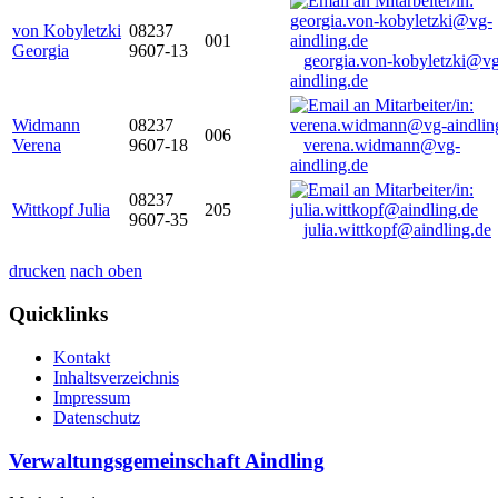
von Kobyletzki
08237
001
Georgia
9607-13
georgia.von-kobyletzki@vg
aindling.de
Widmann
08237
006
Verena
9607-18
verena.widmann@vg-
aindling.de
08237
Wittkopf Julia
205
9607-35
julia.wittkopf@aindling.de
drucken
nach oben
Quicklinks
Kontakt
Inhaltsverzeichnis
Impressum
Datenschutz
Verwaltungsgemeinschaft Aindling