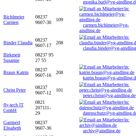
monika.barl@vg-aindling.d
Bichlmeier
08237
109
Carmen
9607-30
carmen.bichlmeier@vg-
aindling.de
08237
Binder Claudia
208
9607-17
claudia.binder@vg-aindling
Birkmeir
08237 95
Susanne
27 55
08237
Braun Katrin
208
9607-16
katrin.braun@vg-aindling.
08237
Christ Peter
101
9607-12
peter.christ@vg-aindling.de
0821
fly-tech IT
207111-
GmbH
29
datenschutz@vg-aindling.d
Gamperl
08237
Elisabeth
9607-36
archiv@aindling.de