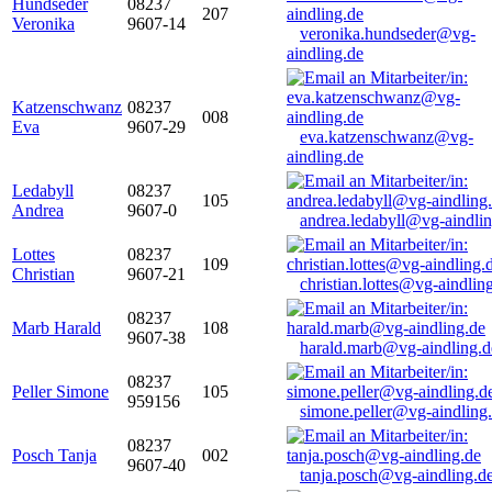
Hundseder
08237
207
Veronika
9607-14
veronika.hundseder@vg-
aindling.de
Katzenschwanz
08237
008
Eva
9607-29
eva.katzenschwanz@vg-
aindling.de
Ledabyll
08237
105
Andrea
9607-0
andrea.ledabyll@vg-aindli
Lottes
08237
109
Christian
9607-21
christian.lottes@vg-aindlin
08237
Marb Harald
108
9607-38
harald.marb@vg-aindling.d
08237
Peller Simone
105
959156
simone.peller@vg-aindling
08237
Posch Tanja
002
9607-40
tanja.posch@vg-aindling.d