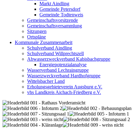
Markt Aindling
Gemeinde Petersdorf
Gemeinde Todtenweis
Gemeinschaftsvorsitzende
Gemeinschaftsversammlung
Sitzungen
Ortspläne
Kommunale Zusammenarbeit
Schulverband Aindling
Schulverband Willprechtszell
Abwasserzweckverband Kabisbachgruppe
Energiepotenzialanalyse
Wasserverband Lechraingruppe
Wasserzweckverband Hardhofgruppe
Wittelsbacher Land
Erholungsgebieteverein Augsburg e.V.
vhs Landkreis Aichach-Friedberg e.V.