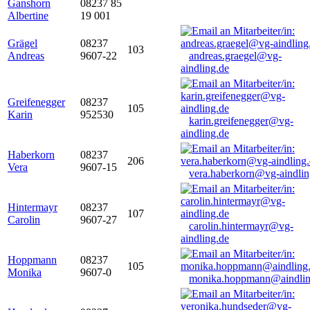
Ganshorn
08237 85
Albertine
19 001
Grägel
08237
103
Andreas
9607-22
andreas.graegel@vg-
aindling.de
Greifenegger
08237
105
Karin
952530
karin.greifenegger@vg-
aindling.de
Haberkorn
08237
206
Vera
9607-15
vera.haberkorn@vg-aindlin
Hintermayr
08237
107
Carolin
9607-27
carolin.hintermayr@vg-
aindling.de
Hoppmann
08237
105
Monika
9607-0
monika.hoppmann@aindlin