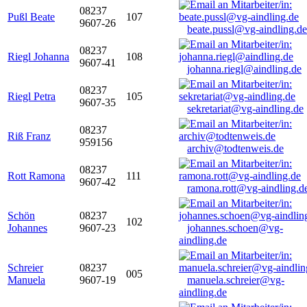
08237
Pußl Beate
107
9607-26
beate.pussl@vg-aindling.de
08237
Riegl Johanna
108
9607-41
johanna.riegl@aindling.de
08237
Riegl Petra
105
9607-35
sekretariat@vg-aindling.de
08237
Riß Franz
959156
archiv@todtenweis.de
08237
Rott Ramona
111
9607-42
ramona.rott@vg-aindling.d
Schön
08237
102
Johannes
9607-23
johannes.schoen@vg-
aindling.de
Schreier
08237
005
Manuela
9607-19
manuela.schreier@vg-
aindling.de