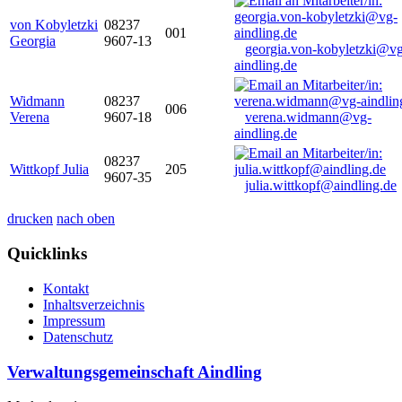
von Kobyletzki
08237
001
Georgia
9607-13
georgia.von-kobyletzki@vg
aindling.de
Widmann
08237
006
Verena
9607-18
verena.widmann@vg-
aindling.de
08237
Wittkopf Julia
205
9607-35
julia.wittkopf@aindling.de
drucken
nach oben
Quicklinks
Kontakt
Inhaltsverzeichnis
Impressum
Datenschutz
Verwaltungsgemeinschaft Aindling