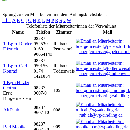
Sprung zu den Mitarbeitern mit dem Anfangsbuchstaben:
1
A
B
C
f
G
H
K
L
M
P
R
S
v
W
Telefonliste der Mitarbeiter/innen der Verwaltung
Name
Telefon
Zimmer
Mail
08237
1. Bgm. Binder
952530
Rathaus
Dietrich
0160
Petersdorf
buergermeister@petersdorf
90664140
08237
1. Bgm. Carl
959156
Rathaus
Konrad
0174
Todtenweis
buergermeister@todtenweis
1421854
1.Bgm Hitzler
Gertrud
08237
105
Erste
9607-0
buergermeisterin@aindling
Bürgermeisterin
08237
Alt Ruth
008
9607-10
ruth.alt@vg-aindling.de
08237
Barl Monika
009
9607-20