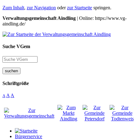
Zum Inhalt
,
zur Navigation
oder
zur Startseite
springen.
Verwaltungsgemeinschaft Aindling
| Online: https://www.vg-
aindling.de/
Suche VGem
suchen
Schriftgröße
A
A
A
Bürgerservice