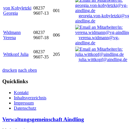
von Kobyletzki
08237
001
Georgia
9607-13
georgia.von-kobyletzki@vg
aindling.de
Widmann
08237
006
Verena
9607-18
verena.widmann@vg-
aindling.de
08237
Wittkopf Julia
205
9607-35
julia.wittkopf@aindling.de
drucken
nach oben
Quicklinks
Kontakt
Inhaltsverzeichnis
Impressum
Datenschutz
Verwaltungsgemeinschaft Aindling