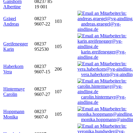
Ganshorn
08237 85
Albertine
19 001
Grägel
08237
103
Andreas
9607-22
andreas.graegel@vg-
aindling.de
Greifenegger
08237
105
Karin
952530
karin.greifenegger@vg-
aindling.de
Haberkorn
08237
206
Vera
9607-15
vera.haberkorn@vg-aindlin
Hintermayr
08237
107
Carolin
9607-27
carolin.hintermayr@vg-
aindling.de
Hoppmann
08237
105
Monika
9607-0
monika.hoppmann@aindlin