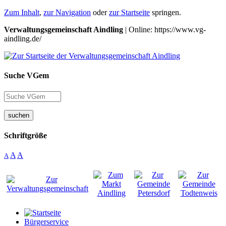
Zum Inhalt
,
zur Navigation
oder
zur Startseite
springen.
Verwaltungsgemeinschaft Aindling
| Online: https://www.vg-
aindling.de/
Suche VGem
suchen
Schriftgröße
A
A
A
Bürgerservice