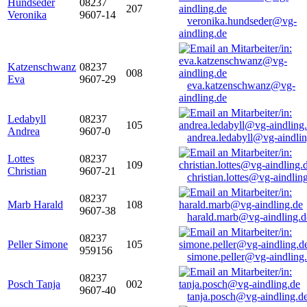
Hundseder
08237
207
Veronika
9607-14
veronika.hundseder@vg-
aindling.de
Katzenschwanz
08237
008
Eva
9607-29
eva.katzenschwanz@vg-
aindling.de
Ledabyll
08237
105
Andrea
9607-0
andrea.ledabyll@vg-aindli
Lottes
08237
109
Christian
9607-21
christian.lottes@vg-aindlin
08237
Marb Harald
108
9607-38
harald.marb@vg-aindling.d
08237
Peller Simone
105
959156
simone.peller@vg-aindling
08237
Posch Tanja
002
9607-40
tanja.posch@vg-aindling.d