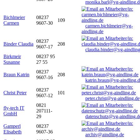
monika.barl@vg-aindling.d
Bichlmeier
08237
109
Carmen
9607-30
carmen.bichlmeier@vg-
aindling.de
08237
Binder Claudia
208
9607-17
claudia.binder@vg-aindling
Birkmeir
08237 95
Susanne
27 55
08237
Braun Katrin
208
9607-16
katrin.braun@vg-aindling.
08237
Christ Peter
101
9607-12
peter.christ@vg-aindling.de
0821
fly-tech IT
207111-
GmbH
29
datenschutz@vg-aindling.d
Gamperl
08237
Elisabeth
9607-36
archiv@aindling.de