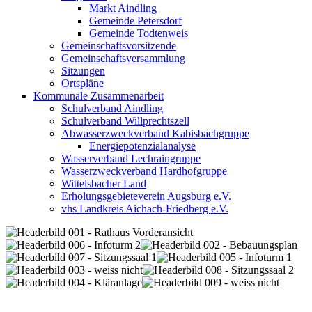
Markt Aindling
Gemeinde Petersdorf
Gemeinde Todtenweis
Gemeinschaftsvorsitzende
Gemeinschaftsversammlung
Sitzungen
Ortspläne
Kommunale Zusammenarbeit
Schulverband Aindling
Schulverband Willprechtszell
Abwasserzweckverband Kabisbachgruppe
Energiepotenzialanalyse
Wasserverband Lechraingruppe
Wasserzweckverband Hardhofgruppe
Wittelsbacher Land
Erholungsgebieteverein Augsburg e.V.
vhs Landkreis Aichach-Friedberg e.V.