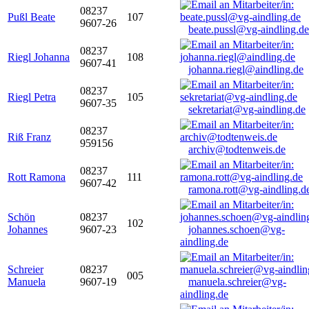
08237
Pußl Beate
107
9607-26
beate.pussl@vg-aindling.de
08237
Riegl Johanna
108
9607-41
johanna.riegl@aindling.de
08237
Riegl Petra
105
9607-35
sekretariat@vg-aindling.de
08237
Riß Franz
959156
archiv@todtenweis.de
08237
Rott Ramona
111
9607-42
ramona.rott@vg-aindling.d
Schön
08237
102
Johannes
9607-23
johannes.schoen@vg-
aindling.de
Schreier
08237
005
Manuela
9607-19
manuela.schreier@vg-
aindling.de