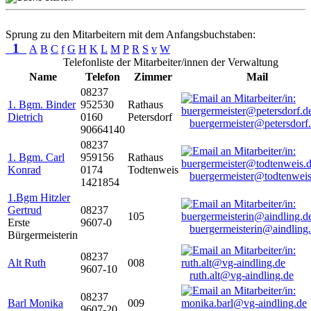
Sprung zu den Mitarbeitern mit dem Anfangsbuchstaben:
1
A
B
C
f
G
H
K
L
M
P
R
S
v
W
Telefonliste der Mitarbeiter/innen der Verwaltung
Name
Telefon
Zimmer
Mail
08237
1. Bgm. Binder
952530
Rathaus
Dietrich
0160
Petersdorf
buergermeister@petersdorf
90664140
08237
1. Bgm. Carl
959156
Rathaus
Konrad
0174
Todtenweis
buergermeister@todtenweis
1421854
1.Bgm Hitzler
Gertrud
08237
105
Erste
9607-0
buergermeisterin@aindling
Bürgermeisterin
08237
Alt Ruth
008
9607-10
ruth.alt@vg-aindling.de
08237
Barl Monika
009
9607-20