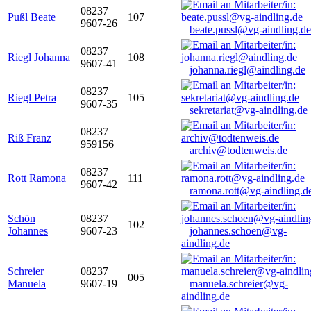
08237
Pußl Beate
107
9607-26
beate.pussl@vg-aindling.de
08237
Riegl Johanna
108
9607-41
johanna.riegl@aindling.de
08237
Riegl Petra
105
9607-35
sekretariat@vg-aindling.de
08237
Riß Franz
959156
archiv@todtenweis.de
08237
Rott Ramona
111
9607-42
ramona.rott@vg-aindling.d
Schön
08237
102
Johannes
9607-23
johannes.schoen@vg-
aindling.de
Schreier
08237
005
Manuela
9607-19
manuela.schreier@vg-
aindling.de