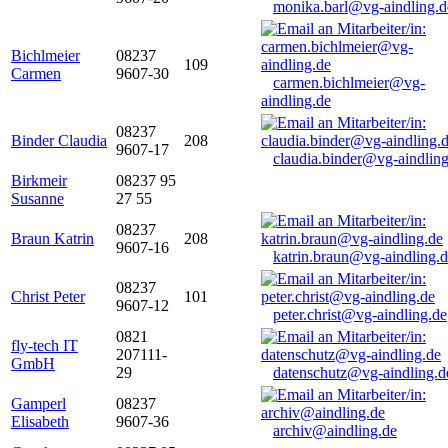
monika.barl@vg-aindling.d
Bichlmeier
08237
109
Carmen
9607-30
carmen.bichlmeier@vg-
aindling.de
08237
Binder Claudia
208
9607-17
claudia.binder@vg-aindling
Birkmeir
08237 95
Susanne
27 55
08237
Braun Katrin
208
9607-16
katrin.braun@vg-aindling.
08237
Christ Peter
101
9607-12
peter.christ@vg-aindling.de
0821
fly-tech IT
207111-
GmbH
29
datenschutz@vg-aindling.d
Gamperl
08237
Elisabeth
9607-36
archiv@aindling.de