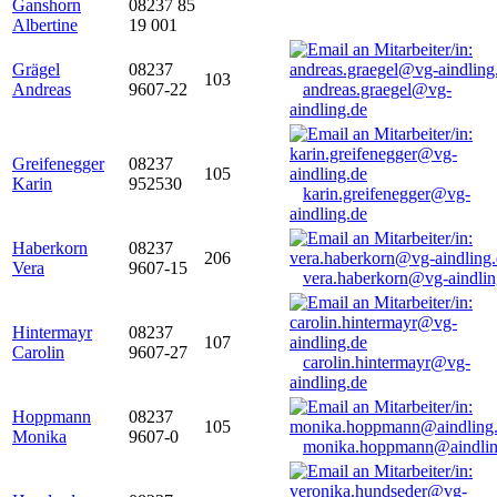
Ganshorn
08237 85
Albertine
19 001
Grägel
08237
103
Andreas
9607-22
andreas.graegel@vg-
aindling.de
Greifenegger
08237
105
Karin
952530
karin.greifenegger@vg-
aindling.de
Haberkorn
08237
206
Vera
9607-15
vera.haberkorn@vg-aindlin
Hintermayr
08237
107
Carolin
9607-27
carolin.hintermayr@vg-
aindling.de
Hoppmann
08237
105
Monika
9607-0
monika.hoppmann@aindlin