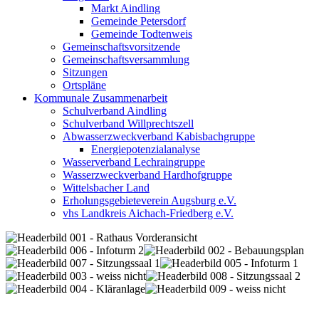
Markt Aindling
Gemeinde Petersdorf
Gemeinde Todtenweis
Gemeinschaftsvorsitzende
Gemeinschaftsversammlung
Sitzungen
Ortspläne
Kommunale Zusammenarbeit
Schulverband Aindling
Schulverband Willprechtszell
Abwasserzweckverband Kabisbachgruppe
Energiepotenzialanalyse
Wasserverband Lechraingruppe
Wasserzweckverband Hardhofgruppe
Wittelsbacher Land
Erholungsgebieteverein Augsburg e.V.
vhs Landkreis Aichach-Friedberg e.V.