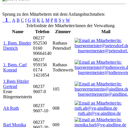
Sprung zu den Mitarbeitern mit dem Anfangsbuchstaben:
1
A
B
C
f
G
H
K
L
M
P
R
S
v
W
Telefonliste der Mitarbeiter/innen der Verwaltung
Name
Telefon
Zimmer
Mail
08237
1. Bgm. Binder
952530
Rathaus
Dietrich
0160
Petersdorf
buergermeister@petersdorf
90664140
08237
1. Bgm. Carl
959156
Rathaus
Konrad
0174
Todtenweis
buergermeister@todtenweis
1421854
1.Bgm Hitzler
Gertrud
08237
105
Erste
9607-0
buergermeisterin@aindling
Bürgermeisterin
08237
Alt Ruth
008
9607-10
ruth.alt@vg-aindling.de
08237
Barl Monika
009
9607-20