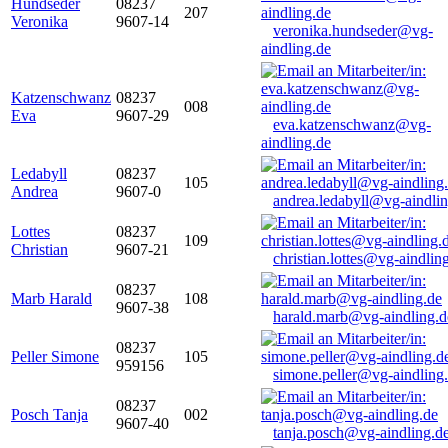
Hundseder
08237
207
Veronika
9607-14
veronika.hundseder@vg-
aindling.de
Katzenschwanz
08237
008
Eva
9607-29
eva.katzenschwanz@vg-
aindling.de
Ledabyll
08237
105
Andrea
9607-0
andrea.ledabyll@vg-aindli
Lottes
08237
109
Christian
9607-21
christian.lottes@vg-aindlin
08237
Marb Harald
108
9607-38
harald.marb@vg-aindling.d
08237
Peller Simone
105
959156
simone.peller@vg-aindling
08237
Posch Tanja
002
9607-40
tanja.posch@vg-aindling.d