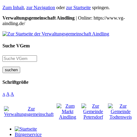
Zum Inhalt
,
zur Navigation
oder
zur Startseite
springen.
Verwaltungsgemeinschaft Aindling
| Online: https://www.vg-
aindling.de/
Suche VGem
suchen
Schriftgröße
A
A
A
Bürgerservice