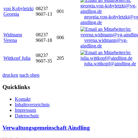
von Kobyletzki
08237
001
Georgia
9607-13
georgia.von-kobyletzki@vg
aindling.de
Widmann
08237
006
Verena
9607-18
verena.widmann@vg-
aindling.de
08237
Wittkopf Julia
205
9607-35
julia.wittkopf@aindling.de
drucken
nach oben
Quicklinks
Kontakt
Inhaltsverzeichnis
Impressum
Datenschutz
Verwaltungsgemeinschaft Aindling