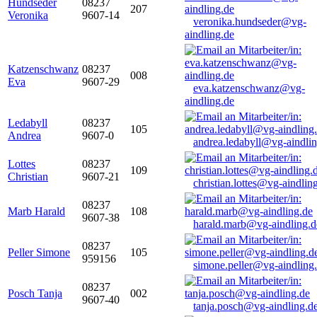
Hundseder
08237
207
Veronika
9607-14
veronika.hundseder@vg-
aindling.de
Katzenschwanz
08237
008
Eva
9607-29
eva.katzenschwanz@vg-
aindling.de
Ledabyll
08237
105
Andrea
9607-0
andrea.ledabyll@vg-aindli
Lottes
08237
109
Christian
9607-21
christian.lottes@vg-aindlin
08237
Marb Harald
108
9607-38
harald.marb@vg-aindling.d
08237
Peller Simone
105
959156
simone.peller@vg-aindling
08237
Posch Tanja
002
9607-40
tanja.posch@vg-aindling.d