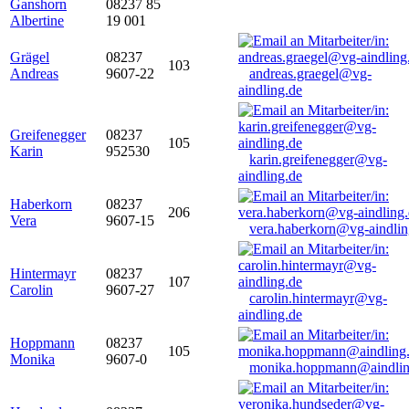
Ganshorn
08237 85
Albertine
19 001
Grägel
08237
103
Andreas
9607-22
andreas.graegel@vg-
aindling.de
Greifenegger
08237
105
Karin
952530
karin.greifenegger@vg-
aindling.de
Haberkorn
08237
206
Vera
9607-15
vera.haberkorn@vg-aindlin
Hintermayr
08237
107
Carolin
9607-27
carolin.hintermayr@vg-
aindling.de
Hoppmann
08237
105
Monika
9607-0
monika.hoppmann@aindlin