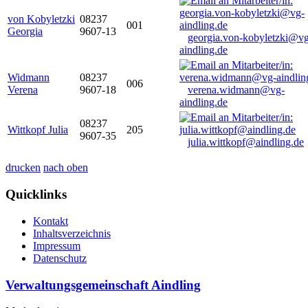
von Kobyletzki
08237
001
Georgia
9607-13
georgia.von-kobyletzki@vg
aindling.de
Widmann
08237
006
Verena
9607-18
verena.widmann@vg-
aindling.de
08237
Wittkopf Julia
205
9607-35
julia.wittkopf@aindling.de
drucken
nach oben
Quicklinks
Kontakt
Inhaltsverzeichnis
Impressum
Datenschutz
Verwaltungsgemeinschaft Aindling