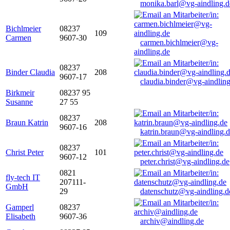
monika.barl@vg-aindling.d
Bichlmeier
08237
109
Carmen
9607-30
carmen.bichlmeier@vg-
aindling.de
08237
Binder Claudia
208
9607-17
claudia.binder@vg-aindling
Birkmeir
08237 95
Susanne
27 55
08237
Braun Katrin
208
9607-16
katrin.braun@vg-aindling.
08237
Christ Peter
101
9607-12
peter.christ@vg-aindling.de
0821
fly-tech IT
207111-
GmbH
29
datenschutz@vg-aindling.d
Gamperl
08237
Elisabeth
9607-36
archiv@aindling.de