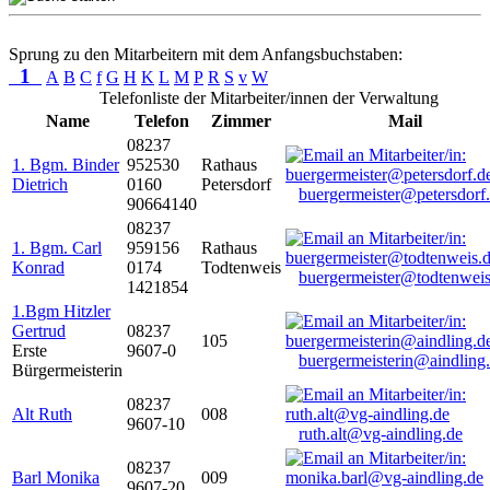
Sprung zu den Mitarbeitern mit dem Anfangsbuchstaben:
1
A
B
C
f
G
H
K
L
M
P
R
S
v
W
Telefonliste der Mitarbeiter/innen der Verwaltung
Name
Telefon
Zimmer
Mail
08237
1. Bgm. Binder
952530
Rathaus
Dietrich
0160
Petersdorf
buergermeister@petersdorf
90664140
08237
1. Bgm. Carl
959156
Rathaus
Konrad
0174
Todtenweis
buergermeister@todtenweis
1421854
1.Bgm Hitzler
Gertrud
08237
105
Erste
9607-0
buergermeisterin@aindling
Bürgermeisterin
08237
Alt Ruth
008
9607-10
ruth.alt@vg-aindling.de
08237
Barl Monika
009
9607-20