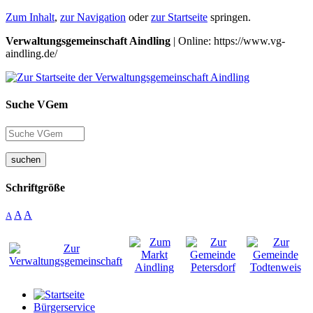
Zum Inhalt
,
zur Navigation
oder
zur Startseite
springen.
Verwaltungsgemeinschaft Aindling
| Online: https://www.vg-
aindling.de/
Suche VGem
suchen
Schriftgröße
A
A
A
Bürgerservice