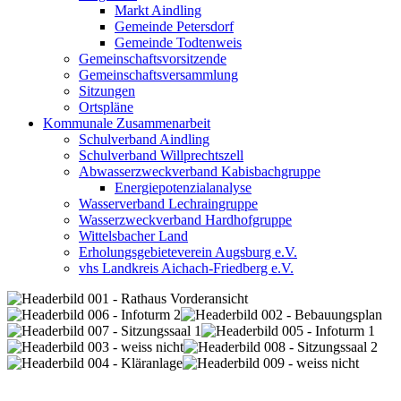
Markt Aindling
Gemeinde Petersdorf
Gemeinde Todtenweis
Gemeinschaftsvorsitzende
Gemeinschaftsversammlung
Sitzungen
Ortspläne
Kommunale Zusammenarbeit
Schulverband Aindling
Schulverband Willprechtszell
Abwasserzweckverband Kabisbachgruppe
Energiepotenzialanalyse
Wasserverband Lechraingruppe
Wasserzweckverband Hardhofgruppe
Wittelsbacher Land
Erholungsgebieteverein Augsburg e.V.
vhs Landkreis Aichach-Friedberg e.V.