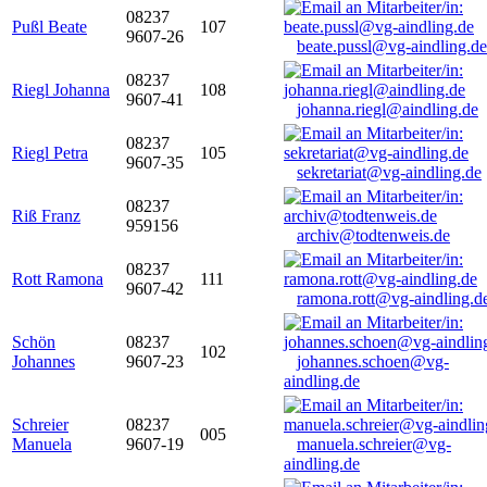
08237
Pußl Beate
107
9607-26
beate.pussl@vg-aindling.de
08237
Riegl Johanna
108
9607-41
johanna.riegl@aindling.de
08237
Riegl Petra
105
9607-35
sekretariat@vg-aindling.de
08237
Riß Franz
959156
archiv@todtenweis.de
08237
Rott Ramona
111
9607-42
ramona.rott@vg-aindling.d
Schön
08237
102
Johannes
9607-23
johannes.schoen@vg-
aindling.de
Schreier
08237
005
Manuela
9607-19
manuela.schreier@vg-
aindling.de