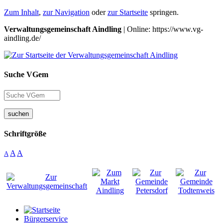
Zum Inhalt
,
zur Navigation
oder
zur Startseite
springen.
Verwaltungsgemeinschaft Aindling
| Online: https://www.vg-
aindling.de/
Suche VGem
suchen
Schriftgröße
A
A
A
Bürgerservice