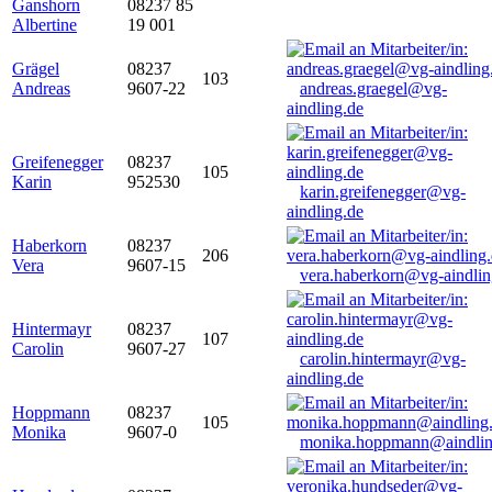
Ganshorn
08237 85
Albertine
19 001
Grägel
08237
103
Andreas
9607-22
andreas.graegel@vg-
aindling.de
Greifenegger
08237
105
Karin
952530
karin.greifenegger@vg-
aindling.de
Haberkorn
08237
206
Vera
9607-15
vera.haberkorn@vg-aindlin
Hintermayr
08237
107
Carolin
9607-27
carolin.hintermayr@vg-
aindling.de
Hoppmann
08237
105
Monika
9607-0
monika.hoppmann@aindlin