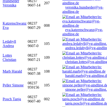
Hundseder
08237
207
Veronika
9607-14
veronika.hundseder@vg-
aindling.de
Katzenschwanz
08237
008
Eva
9607-29
eva.katzenschwanz@vg-
aindling.de
Ledabyll
08237
105
Andrea
9607-0
andrea.ledabyll@vg-aindli
Lottes
08237
109
Christian
9607-21
christian.lottes@vg-aindlin
08237
Marb Harald
108
9607-38
harald.marb@vg-aindling.d
08237
Peller Simone
105
959156
simone.peller@vg-aindling
08237
Posch Tanja
002
9607-40
tanja.posch@vg-aindling.d