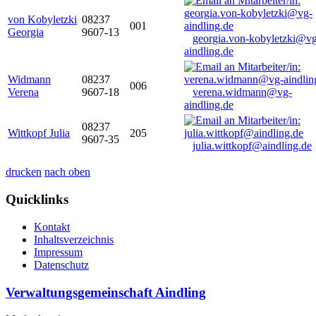
von Kobyletzki
08237
001
Georgia
9607-13
georgia.von-kobyletzki@vg
aindling.de
Widmann
08237
006
Verena
9607-18
verena.widmann@vg-
aindling.de
08237
Wittkopf Julia
205
9607-35
julia.wittkopf@aindling.de
drucken
nach oben
Quicklinks
Kontakt
Inhaltsverzeichnis
Impressum
Datenschutz
Verwaltungsgemeinschaft Aindling