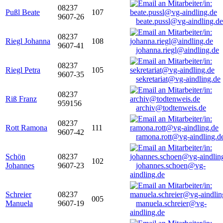
08237
Pußl Beate
107
9607-26
beate.pussl@vg-aindling.de
08237
Riegl Johanna
108
9607-41
johanna.riegl@aindling.de
08237
Riegl Petra
105
9607-35
sekretariat@vg-aindling.de
08237
Riß Franz
959156
archiv@todtenweis.de
08237
Rott Ramona
111
9607-42
ramona.rott@vg-aindling.d
Schön
08237
102
Johannes
9607-23
johannes.schoen@vg-
aindling.de
Schreier
08237
005
Manuela
9607-19
manuela.schreier@vg-
aindling.de