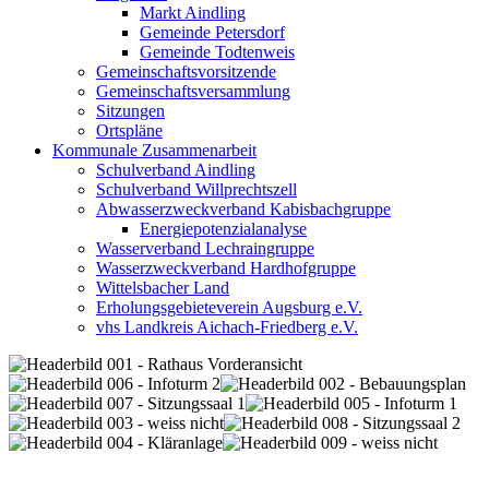
Markt Aindling
Gemeinde Petersdorf
Gemeinde Todtenweis
Gemeinschaftsvorsitzende
Gemeinschaftsversammlung
Sitzungen
Ortspläne
Kommunale Zusammenarbeit
Schulverband Aindling
Schulverband Willprechtszell
Abwasserzweckverband Kabisbachgruppe
Energiepotenzialanalyse
Wasserverband Lechraingruppe
Wasserzweckverband Hardhofgruppe
Wittelsbacher Land
Erholungsgebieteverein Augsburg e.V.
vhs Landkreis Aichach-Friedberg e.V.