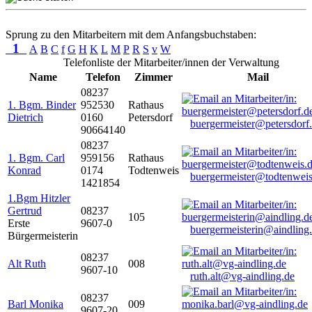
Sprung zu den Mitarbeitern mit dem Anfangsbuchstaben:
1
A
B
C
f
G
H
K
L
M
P
R
S
v
W
Telefonliste der Mitarbeiter/innen der Verwaltung
Name
Telefon
Zimmer
Mail
08237
1. Bgm. Binder
952530
Rathaus
Dietrich
0160
Petersdorf
buergermeister@petersdorf
90664140
08237
1. Bgm. Carl
959156
Rathaus
Konrad
0174
Todtenweis
buergermeister@todtenweis
1421854
1.Bgm Hitzler
Gertrud
08237
105
Erste
9607-0
buergermeisterin@aindling
Bürgermeisterin
08237
Alt Ruth
008
9607-10
ruth.alt@vg-aindling.de
08237
Barl Monika
009
9607-20