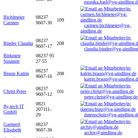
monika.barl@vg-aindling.d
Bichlmeier
08237
109
Carmen
9607-30
carmen.bichlmeier@vg-
aindling.de
08237
Binder Claudia
208
9607-17
claudia.binder@vg-aindling
Birkmeir
08237 95
Susanne
27 55
08237
Braun Katrin
208
9607-16
katrin.braun@vg-aindling.
08237
Christ Peter
101
9607-12
peter.christ@vg-aindling.de
0821
fly-tech IT
207111-
GmbH
29
datenschutz@vg-aindling.d
Gamperl
08237
Elisabeth
9607-36
archiv@aindling.de