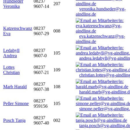
Hundseder
08237
207
Veronika
9607-14
veronika.hundseder@vg-
aindling.de
Katzenschwanz
08237
008
Eva
9607-29
eva.katzenschwanz@vg-
aindling.de
Ledabyll
08237
105
Andrea
9607-0
andrea.ledabyll@vg-aindli
Lottes
08237
109
Christian
9607-21
christian.lottes@vg-aindlin
08237
Marb Harald
108
9607-38
harald.marb@vg-aindling.d
08237
Peller Simone
105
959156
simone.peller@vg-aindling
08237
Posch Tanja
002
9607-40
tanja.posch@vg-aindling.d