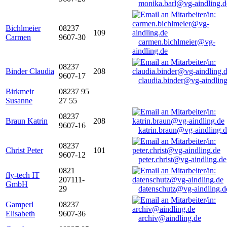
monika.barl@vg-aindling.d
Bichlmeier
08237
109
Carmen
9607-30
carmen.bichlmeier@vg-
aindling.de
08237
Binder Claudia
208
9607-17
claudia.binder@vg-aindling
Birkmeir
08237 95
Susanne
27 55
08237
Braun Katrin
208
9607-16
katrin.braun@vg-aindling.
08237
Christ Peter
101
9607-12
peter.christ@vg-aindling.de
0821
fly-tech IT
207111-
GmbH
29
datenschutz@vg-aindling.d
Gamperl
08237
Elisabeth
9607-36
archiv@aindling.de