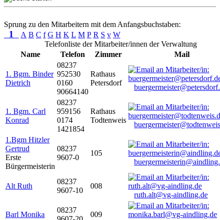
Sprung zu den Mitarbeitern mit dem Anfangsbuchstaben:
1
A
B
C
f
G
H
K
L
M
P
R
S
v
W
Telefonliste der Mitarbeiter/innen der Verwaltung
Name
Telefon
Zimmer
Mail
08237
1. Bgm. Binder
952530
Rathaus
Dietrich
0160
Petersdorf
buergermeister@petersdorf
90664140
08237
1. Bgm. Carl
959156
Rathaus
Konrad
0174
Todtenweis
buergermeister@todtenweis
1421854
1.Bgm Hitzler
Gertrud
08237
105
Erste
9607-0
buergermeisterin@aindling
Bürgermeisterin
08237
Alt Ruth
008
9607-10
ruth.alt@vg-aindling.de
08237
Barl Monika
009
9607-20