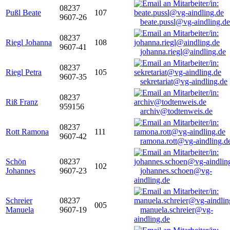
08237
Pußl Beate
107
9607-26
beate.pussl@vg-aindling.de
08237
Riegl Johanna
108
9607-41
johanna.riegl@aindling.de
08237
Riegl Petra
105
9607-35
sekretariat@vg-aindling.de
08237
Riß Franz
959156
archiv@todtenweis.de
08237
Rott Ramona
111
9607-42
ramona.rott@vg-aindling.d
Schön
08237
102
Johannes
9607-23
johannes.schoen@vg-
aindling.de
Schreier
08237
005
Manuela
9607-19
manuela.schreier@vg-
aindling.de