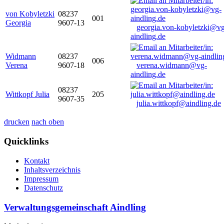
von Kobyletzki
08237
001
Georgia
9607-13
georgia.von-kobyletzki@vg
aindling.de
Widmann
08237
006
Verena
9607-18
verena.widmann@vg-
aindling.de
08237
Wittkopf Julia
205
9607-35
julia.wittkopf@aindling.de
drucken
nach oben
Quicklinks
Kontakt
Inhaltsverzeichnis
Impressum
Datenschutz
Verwaltungsgemeinschaft Aindling