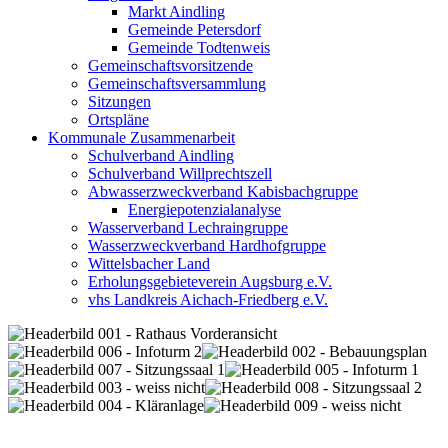
Markt Aindling
Gemeinde Petersdorf
Gemeinde Todtenweis
Gemeinschaftsvorsitzende
Gemeinschaftsversammlung
Sitzungen
Ortspläne
Kommunale Zusammenarbeit
Schulverband Aindling
Schulverband Willprechtszell
Abwasserzweckverband Kabisbachgruppe
Energiepotenzialanalyse
Wasserverband Lechraingruppe
Wasserzweckverband Hardhofgruppe
Wittelsbacher Land
Erholungsgebieteverein Augsburg e.V.
vhs Landkreis Aichach-Friedberg e.V.