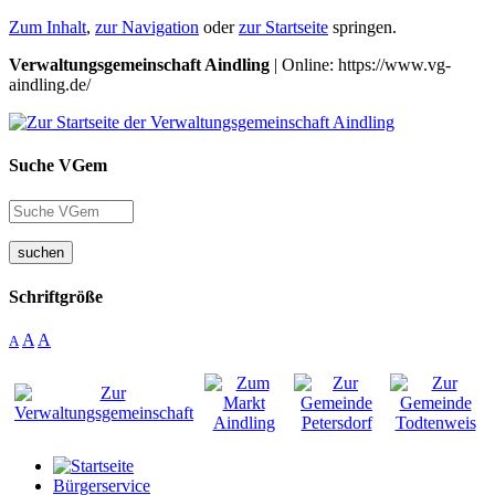
Zum Inhalt
,
zur Navigation
oder
zur Startseite
springen.
Verwaltungsgemeinschaft Aindling
| Online: https://www.vg-
aindling.de/
Suche VGem
suchen
Schriftgröße
A
A
A
Bürgerservice