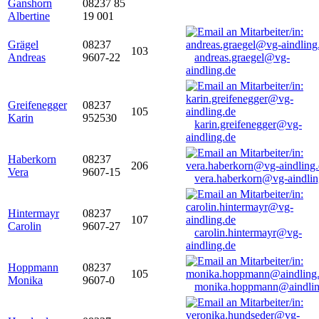
Ganshorn
08237 85
Albertine
19 001
Grägel
08237
103
Andreas
9607-22
andreas.graegel@vg-
aindling.de
Greifenegger
08237
105
Karin
952530
karin.greifenegger@vg-
aindling.de
Haberkorn
08237
206
Vera
9607-15
vera.haberkorn@vg-aindlin
Hintermayr
08237
107
Carolin
9607-27
carolin.hintermayr@vg-
aindling.de
Hoppmann
08237
105
Monika
9607-0
monika.hoppmann@aindlin