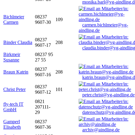
monika.barl@vg-aindling.d
Bichlmeier
08237
109
Carmen
9607-30
carmen.bichlmeier@vg-
aindling.de
08237
Binder Claudia
208
9607-17
claudia.binder@vg-aindling
Birkmeir
08237 95
Susanne
27 55
08237
Braun Katrin
208
9607-16
katrin.braun@vg-aindling.
08237
Christ Peter
101
9607-12
peter.christ@vg-aindling.de
0821
fly-tech IT
207111-
GmbH
29
datenschutz@vg-aindling.d
Gamperl
08237
Elisabeth
9607-36
archiv@aindling.de