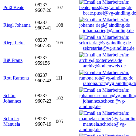
08237
Pußl Beate
107
9607-26
beate.pussl@vg-aindling.de
08237
Riegl Johanna
108
9607-41
johanna.riegl@aindling.de
08237
Riegl Petra
105
9607-35
sekretariat@vg-aindling.de
08237
Riß Franz
959156
archiv@todtenweis.de
08237
Rott Ramona
111
9607-42
ramona.rott@vg-aindling.d
Schön
08237
102
Johannes
9607-23
johannes.schoen@vg-
aindling.de
Schreier
08237
005
Manuela
9607-19
manuela.schreier@vg-
aindling.de