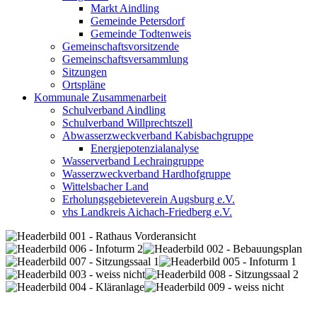
Markt Aindling
Gemeinde Petersdorf
Gemeinde Todtenweis
Gemeinschaftsvorsitzende
Gemeinschaftsversammlung
Sitzungen
Ortspläne
Kommunale Zusammenarbeit
Schulverband Aindling
Schulverband Willprechtszell
Abwasserzweckverband Kabisbachgruppe
Energiepotenzialanalyse
Wasserverband Lechraingruppe
Wasserzweckverband Hardhofgruppe
Wittelsbacher Land
Erholungsgebieteverein Augsburg e.V.
vhs Landkreis Aichach-Friedberg e.V.