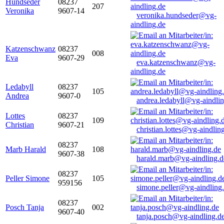
Hundseder
08237
207
Veronika
9607-14
veronika.hundseder@vg-
aindling.de
Katzenschwanz
08237
008
Eva
9607-29
eva.katzenschwanz@vg-
aindling.de
Ledabyll
08237
105
Andrea
9607-0
andrea.ledabyll@vg-aindli
Lottes
08237
109
Christian
9607-21
christian.lottes@vg-aindlin
08237
Marb Harald
108
9607-38
harald.marb@vg-aindling.d
08237
Peller Simone
105
959156
simone.peller@vg-aindling
08237
Posch Tanja
002
9607-40
tanja.posch@vg-aindling.d