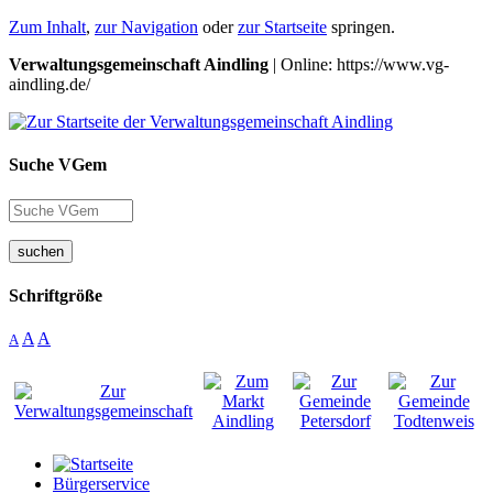
Zum Inhalt
,
zur Navigation
oder
zur Startseite
springen.
Verwaltungsgemeinschaft Aindling
| Online: https://www.vg-
aindling.de/
Suche VGem
suchen
Schriftgröße
A
A
A
Bürgerservice