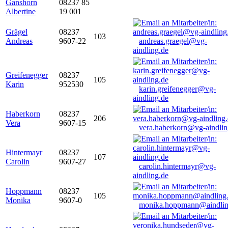
Ganshorn
08237 85
Albertine
19 001
Grägel
08237
103
Andreas
9607-22
andreas.graegel@vg-
aindling.de
Greifenegger
08237
105
Karin
952530
karin.greifenegger@vg-
aindling.de
Haberkorn
08237
206
Vera
9607-15
vera.haberkorn@vg-aindlin
Hintermayr
08237
107
Carolin
9607-27
carolin.hintermayr@vg-
aindling.de
Hoppmann
08237
105
Monika
9607-0
monika.hoppmann@aindlin