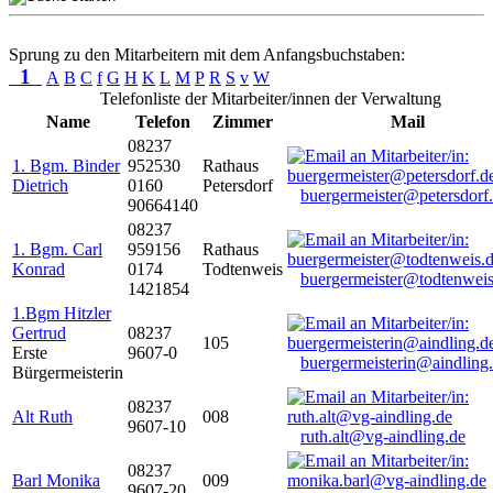
Sprung zu den Mitarbeitern mit dem Anfangsbuchstaben:
1
A
B
C
f
G
H
K
L
M
P
R
S
v
W
Telefonliste der Mitarbeiter/innen der Verwaltung
Name
Telefon
Zimmer
Mail
08237
1. Bgm. Binder
952530
Rathaus
Dietrich
0160
Petersdorf
buergermeister@petersdorf
90664140
08237
1. Bgm. Carl
959156
Rathaus
Konrad
0174
Todtenweis
buergermeister@todtenweis
1421854
1.Bgm Hitzler
Gertrud
08237
105
Erste
9607-0
buergermeisterin@aindling
Bürgermeisterin
08237
Alt Ruth
008
9607-10
ruth.alt@vg-aindling.de
08237
Barl Monika
009
9607-20