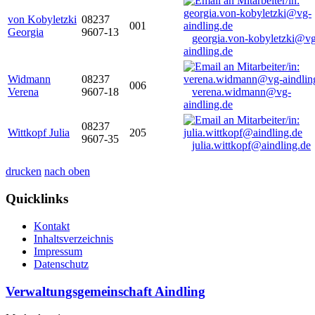
von Kobyletzki
08237
001
Georgia
9607-13
georgia.von-kobyletzki@vg
aindling.de
Widmann
08237
006
Verena
9607-18
verena.widmann@vg-
aindling.de
08237
Wittkopf Julia
205
9607-35
julia.wittkopf@aindling.de
drucken
nach oben
Quicklinks
Kontakt
Inhaltsverzeichnis
Impressum
Datenschutz
Verwaltungsgemeinschaft Aindling