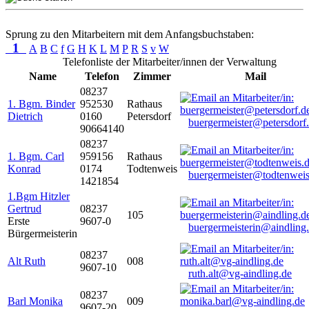
Sprung zu den Mitarbeitern mit dem Anfangsbuchstaben:
1
A
B
C
f
G
H
K
L
M
P
R
S
v
W
Telefonliste der Mitarbeiter/innen der Verwaltung
Name
Telefon
Zimmer
Mail
08237
1. Bgm. Binder
952530
Rathaus
Dietrich
0160
Petersdorf
buergermeister@petersdorf
90664140
08237
1. Bgm. Carl
959156
Rathaus
Konrad
0174
Todtenweis
buergermeister@todtenweis
1421854
1.Bgm Hitzler
Gertrud
08237
105
Erste
9607-0
buergermeisterin@aindling
Bürgermeisterin
08237
Alt Ruth
008
9607-10
ruth.alt@vg-aindling.de
08237
Barl Monika
009
9607-20