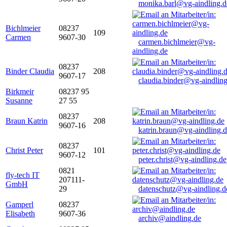
monika.barl@vg-aindling.d
Bichlmeier
08237
109
Carmen
9607-30
carmen.bichlmeier@vg-
aindling.de
08237
Binder Claudia
208
9607-17
claudia.binder@vg-aindling
Birkmeir
08237 95
Susanne
27 55
08237
Braun Katrin
208
9607-16
katrin.braun@vg-aindling.
08237
Christ Peter
101
9607-12
peter.christ@vg-aindling.de
0821
fly-tech IT
207111-
GmbH
29
datenschutz@vg-aindling.d
Gamperl
08237
Elisabeth
9607-36
archiv@aindling.de