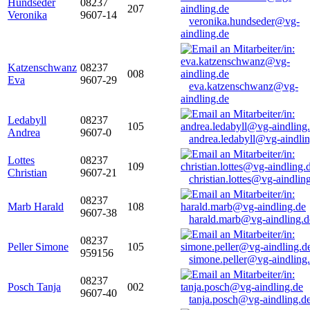
Hundseder
08237
207
Veronika
9607-14
veronika.hundseder@vg-
aindling.de
Katzenschwanz
08237
008
Eva
9607-29
eva.katzenschwanz@vg-
aindling.de
Ledabyll
08237
105
Andrea
9607-0
andrea.ledabyll@vg-aindli
Lottes
08237
109
Christian
9607-21
christian.lottes@vg-aindlin
08237
Marb Harald
108
9607-38
harald.marb@vg-aindling.d
08237
Peller Simone
105
959156
simone.peller@vg-aindling
08237
Posch Tanja
002
9607-40
tanja.posch@vg-aindling.d