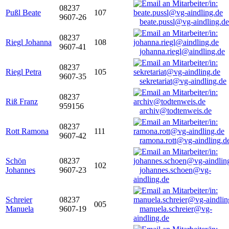
08237
Pußl Beate
107
9607-26
beate.pussl@vg-aindling.de
08237
Riegl Johanna
108
9607-41
johanna.riegl@aindling.de
08237
Riegl Petra
105
9607-35
sekretariat@vg-aindling.de
08237
Riß Franz
959156
archiv@todtenweis.de
08237
Rott Ramona
111
9607-42
ramona.rott@vg-aindling.d
Schön
08237
102
Johannes
9607-23
johannes.schoen@vg-
aindling.de
Schreier
08237
005
Manuela
9607-19
manuela.schreier@vg-
aindling.de