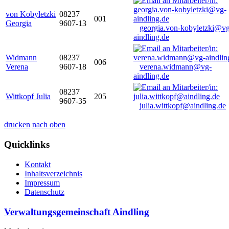
von Kobyletzki
08237
001
Georgia
9607-13
georgia.von-kobyletzki@vg
aindling.de
Widmann
08237
006
Verena
9607-18
verena.widmann@vg-
aindling.de
08237
Wittkopf Julia
205
9607-35
julia.wittkopf@aindling.de
drucken
nach oben
Quicklinks
Kontakt
Inhaltsverzeichnis
Impressum
Datenschutz
Verwaltungsgemeinschaft Aindling