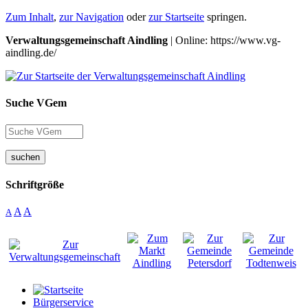
Zum Inhalt
,
zur Navigation
oder
zur Startseite
springen.
Verwaltungsgemeinschaft Aindling
| Online: https://www.vg-
aindling.de/
Suche VGem
suchen
Schriftgröße
A
A
A
Bürgerservice