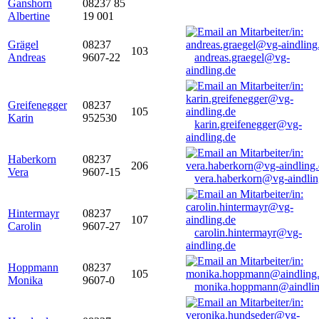
Ganshorn
08237 85
Albertine
19 001
Grägel
08237
103
Andreas
9607-22
andreas.graegel@vg-
aindling.de
Greifenegger
08237
105
Karin
952530
karin.greifenegger@vg-
aindling.de
Haberkorn
08237
206
Vera
9607-15
vera.haberkorn@vg-aindlin
Hintermayr
08237
107
Carolin
9607-27
carolin.hintermayr@vg-
aindling.de
Hoppmann
08237
105
Monika
9607-0
monika.hoppmann@aindlin