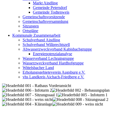
Markt Aindling
Gemeinde Petersdorf
Gemeinde Todtenweis
Gemeinschaftsvorsitzende
Gemeinschaftsversammlung
Sitzungen
Ortspläne
Kommunale Zusammenarbeit
Schulverband Aindling
Schulverband Willprechtszell
Abwasserzweckverband Kabisbachgruppe
Energiepotenzialanalyse
Wasserverband Lechraingruppe
Wasserzweckverband Hardhofgruppe
Wittelsbacher Land
Erholungsgebieteverein Augsburg e.V.
vhs Landkreis Aichach-Friedberg e.V.