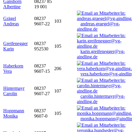
Ganshorn
08237 85
Albertine
19 001
Grägel
08237
103
Andreas
9607-22
andreas.graegel@vg-
aindling.de
Greifenegger
08237
105
Karin
952530
karin.greifenegger@vg-
aindling.de
Haberkorn
08237
206
Vera
9607-15
vera.haberkorn@vg-aindlin
Hintermayr
08237
107
Carolin
9607-27
carolin.hintermayr@vg-
aindling.de
Hoppmann
08237
105
Monika
9607-0
monika.hoppmann@aindlin