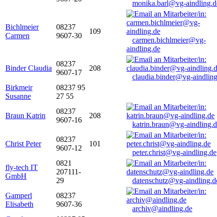
monika.barl@vg-aindling.d
Bichlmeier
08237
109
Carmen
9607-30
carmen.bichlmeier@vg-
aindling.de
08237
Binder Claudia
208
9607-17
claudia.binder@vg-aindling
Birkmeir
08237 95
Susanne
27 55
08237
Braun Katrin
208
9607-16
katrin.braun@vg-aindling.
08237
Christ Peter
101
9607-12
peter.christ@vg-aindling.de
0821
fly-tech IT
207111-
GmbH
29
datenschutz@vg-aindling.d
Gamperl
08237
Elisabeth
9607-36
archiv@aindling.de