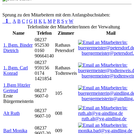
Sprung zu den Mitarbeitern mit dem Anfangsbuchstaben:
1
A
B
C
f
G
H
K
L
M
P
R
S
v
W
Telefonliste der Mitarbeiter/innen der Verwaltung
Name
Telefon
Zimmer
Mail
08237
1. Bgm. Binder
952530
Rathaus
Dietrich
0160
Petersdorf
buergermeister@petersdorf
90664140
08237
1. Bgm. Carl
959156
Rathaus
Konrad
0174
Todtenweis
buergermeister@todtenweis
1421854
1.Bgm Hitzler
Gertrud
08237
105
Erste
9607-0
buergermeisterin@aindling
Bürgermeisterin
08237
Alt Ruth
008
9607-10
ruth.alt@vg-aindling.de
08237
Barl Monika
009
9607-20