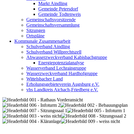
Markt Aindling
Gemeinde Petersdorf
Gemeinde Todtenweis
Gemeinschaftsvorsitzende
Gemeinschaftsversammlung
Sitzungen
Ortspläne
Kommunale Zusammenarbeit
Schulverband Aindling
Schulverband Willprechtszell
Abwasserzweckverband Kabisbachgruppe
Energiepotenzialanalyse
Wasserverband Lechraingruppe
Wasserzweckverband Hardhofgruppe
Wittelsbacher Land
Erholungsgebieteverein Augsburg e.V.
vhs Landkreis Aichach-Friedberg e.V.