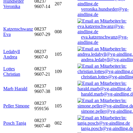
Hundseder
08237
207
Veronika
9607-14
veronika.hundseder@vg-
aindling.de
Katzenschwanz
08237
008
Eva
9607-29
eva.katzenschwanz@vg-
aindling.de
Ledabyll
08237
105
Andrea
9607-0
andrea.ledabyll@vg-aindli
Lottes
08237
109
Christian
9607-21
christian.lottes@vg-aindlin
08237
Marb Harald
108
9607-38
harald.marb@vg-aindling.d
08237
Peller Simone
105
959156
simone.peller@vg-aindling
08237
Posch Tanja
002
9607-40
tanja.posch@vg-aindling.d