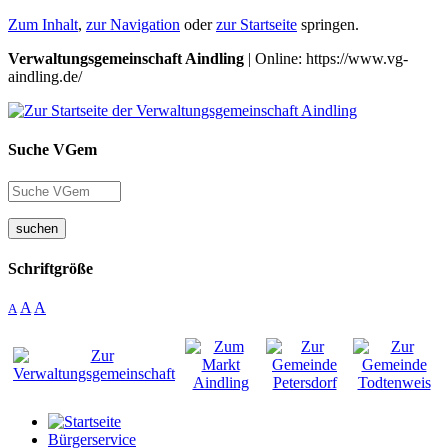
Zum Inhalt
,
zur Navigation
oder
zur Startseite
springen.
Verwaltungsgemeinschaft Aindling
| Online: https://www.vg-
aindling.de/
Suche VGem
suchen
Schriftgröße
A
A
A
Bürgerservice