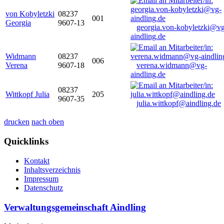
von Kobyletzki
08237
001
Georgia
9607-13
georgia.von-kobyletzki@vg
aindling.de
Widmann
08237
006
Verena
9607-18
verena.widmann@vg-
aindling.de
08237
Wittkopf Julia
205
9607-35
julia.wittkopf@aindling.de
drucken
nach oben
Quicklinks
Kontakt
Inhaltsverzeichnis
Impressum
Datenschutz
Verwaltungsgemeinschaft Aindling