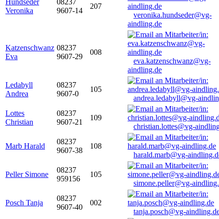
Hundseder
08237
207
Veronika
9607-14
veronika.hundseder@vg-
aindling.de
Katzenschwanz
08237
008
Eva
9607-29
eva.katzenschwanz@vg-
aindling.de
Ledabyll
08237
105
Andrea
9607-0
andrea.ledabyll@vg-aindli
Lottes
08237
109
Christian
9607-21
christian.lottes@vg-aindlin
08237
Marb Harald
108
9607-38
harald.marb@vg-aindling.d
08237
Peller Simone
105
959156
simone.peller@vg-aindling
08237
Posch Tanja
002
9607-40
tanja.posch@vg-aindling.d