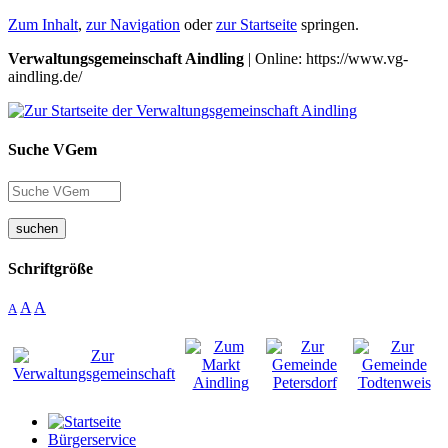
Zum Inhalt
,
zur Navigation
oder
zur Startseite
springen.
Verwaltungsgemeinschaft Aindling
| Online: https://www.vg-
aindling.de/
Suche VGem
suchen
Schriftgröße
A
A
A
Bürgerservice