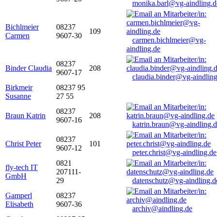
monika.barl@vg-aindling.d
Bichlmeier
08237
109
Carmen
9607-30
carmen.bichlmeier@vg-
aindling.de
08237
Binder Claudia
208
9607-17
claudia.binder@vg-aindling
Birkmeir
08237 95
Susanne
27 55
08237
Braun Katrin
208
9607-16
katrin.braun@vg-aindling.
08237
Christ Peter
101
9607-12
peter.christ@vg-aindling.de
0821
fly-tech IT
207111-
GmbH
29
datenschutz@vg-aindling.d
Gamperl
08237
Elisabeth
9607-36
archiv@aindling.de