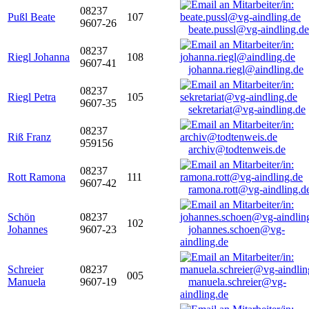
08237
Pußl Beate
107
9607-26
beate.pussl@vg-aindling.de
08237
Riegl Johanna
108
9607-41
johanna.riegl@aindling.de
08237
Riegl Petra
105
9607-35
sekretariat@vg-aindling.de
08237
Riß Franz
959156
archiv@todtenweis.de
08237
Rott Ramona
111
9607-42
ramona.rott@vg-aindling.d
Schön
08237
102
Johannes
9607-23
johannes.schoen@vg-
aindling.de
Schreier
08237
005
Manuela
9607-19
manuela.schreier@vg-
aindling.de