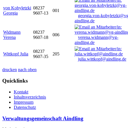
von Kobyletzki
08237
001
Georgia
9607-13
georgia.von-kobyletzki@vg
aindling.de
Widmann
08237
006
Verena
9607-18
verena.widmann@vg-
aindling.de
08237
Wittkopf Julia
205
9607-35
julia.wittkopf@aindling.de
drucken
nach oben
Quicklinks
Kontakt
Inhaltsverzeichnis
Impressum
Datenschutz
Verwaltungsgemeinschaft Aindling