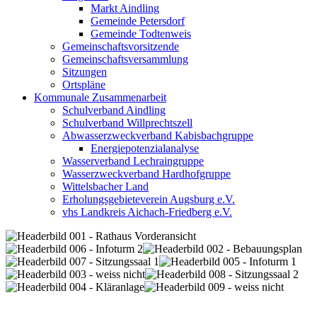
Markt Aindling
Gemeinde Petersdorf
Gemeinde Todtenweis
Gemeinschaftsvorsitzende
Gemeinschaftsversammlung
Sitzungen
Ortspläne
Kommunale Zusammenarbeit
Schulverband Aindling
Schulverband Willprechtszell
Abwasserzweckverband Kabisbachgruppe
Energiepotenzialanalyse
Wasserverband Lechraingruppe
Wasserzweckverband Hardhofgruppe
Wittelsbacher Land
Erholungsgebieteverein Augsburg e.V.
vhs Landkreis Aichach-Friedberg e.V.