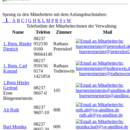
Sprung zu den Mitarbeitern mit dem Anfangsbuchstaben:
1
A
B
C
f
G
H
K
L
M
P
R
S
v
W
Telefonliste der Mitarbeiter/innen der Verwaltung
Name
Telefon
Zimmer
Mail
08237
1. Bgm. Binder
952530
Rathaus
Dietrich
0160
Petersdorf
buergermeister@petersdorf
90664140
08237
1. Bgm. Carl
959156
Rathaus
Konrad
0174
Todtenweis
buergermeister@todtenweis
1421854
1.Bgm Hitzler
Gertrud
08237
105
Erste
9607-0
buergermeisterin@aindling
Bürgermeisterin
08237
Alt Ruth
008
9607-10
ruth.alt@vg-aindling.de
08237
Barl Monika
009
9607-20