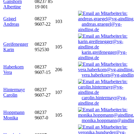
Ganshorn
08237 85
Albertine
19 001
Grägel
08237
103
Andreas
9607-22
andreas.graegel@vg-
aindling.de
Greifenegger
08237
105
Karin
952530
karin.greifenegger@vg-
aindling.de
Haberkorn
08237
206
Vera
9607-15
vera.haberkorn@vg-aindlin
Hintermayr
08237
107
Carolin
9607-27
carolin.hintermayr@vg-
aindling.de
Hoppmann
08237
105
Monika
9607-0
monika.hoppmann@aindlin