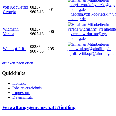
von Kobyletzki
08237
001
Georgia
9607-13
georgia.von-kobyletzki@vg
aindling.de
Widmann
08237
006
Verena
9607-18
verena.widmann@vg-
aindling.de
08237
Wittkopf Julia
205
9607-35
julia.wittkopf@aindling.de
drucken
nach oben
Quicklinks
Kontakt
Inhaltsverzeichnis
Impressum
Datenschutz
Verwaltungsgemeinschaft Aindling