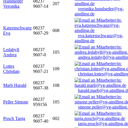
Hundseder
08237
207
Veronika
9607-14
veronika.hundseder@vg-
aindling.de
Katzenschwanz
08237
008
Eva
9607-29
eva.katzenschwanz@vg-
aindling.de
Ledabyll
08237
105
Andrea
9607-0
andrea.ledabyll@vg-aindli
Lottes
08237
109
Christian
9607-21
christian.lottes@vg-aindlin
08237
Marb Harald
108
9607-38
harald.marb@vg-aindling.d
08237
Peller Simone
105
959156
simone.peller@vg-aindling
08237
Posch Tanja
002
9607-40
tanja.posch@vg-aindling.d