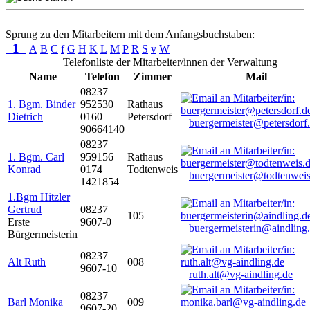
Sprung zu den Mitarbeitern mit dem Anfangsbuchstaben:
1
A
B
C
f
G
H
K
L
M
P
R
S
v
W
Telefonliste der Mitarbeiter/innen der Verwaltung
Name
Telefon
Zimmer
Mail
08237
1. Bgm. Binder
952530
Rathaus
Dietrich
0160
Petersdorf
buergermeister@petersdorf
90664140
08237
1. Bgm. Carl
959156
Rathaus
Konrad
0174
Todtenweis
buergermeister@todtenweis
1421854
1.Bgm Hitzler
Gertrud
08237
105
Erste
9607-0
buergermeisterin@aindling
Bürgermeisterin
08237
Alt Ruth
008
9607-10
ruth.alt@vg-aindling.de
08237
Barl Monika
009
9607-20