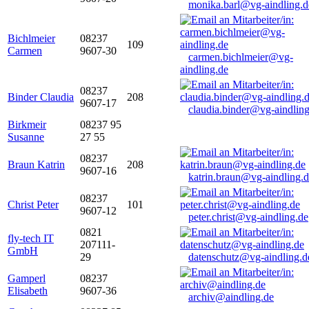
monika.barl@vg-aindling.d
Bichlmeier
08237
109
Carmen
9607-30
carmen.bichlmeier@vg-
aindling.de
08237
Binder Claudia
208
9607-17
claudia.binder@vg-aindling
Birkmeir
08237 95
Susanne
27 55
08237
Braun Katrin
208
9607-16
katrin.braun@vg-aindling.
08237
Christ Peter
101
9607-12
peter.christ@vg-aindling.de
0821
fly-tech IT
207111-
GmbH
29
datenschutz@vg-aindling.d
Gamperl
08237
Elisabeth
9607-36
archiv@aindling.de