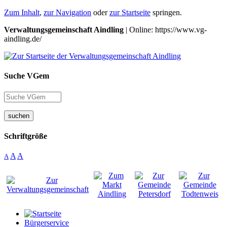
Zum Inhalt
,
zur Navigation
oder
zur Startseite
springen.
Verwaltungsgemeinschaft Aindling
| Online: https://www.vg-
aindling.de/
Suche VGem
suchen
Schriftgröße
A
A
A
Bürgerservice