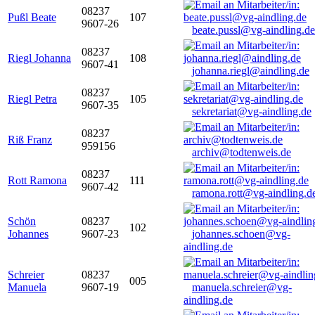
08237
Pußl Beate
107
9607-26
beate.pussl@vg-aindling.de
08237
Riegl Johanna
108
9607-41
johanna.riegl@aindling.de
08237
Riegl Petra
105
9607-35
sekretariat@vg-aindling.de
08237
Riß Franz
959156
archiv@todtenweis.de
08237
Rott Ramona
111
9607-42
ramona.rott@vg-aindling.d
Schön
08237
102
Johannes
9607-23
johannes.schoen@vg-
aindling.de
Schreier
08237
005
Manuela
9607-19
manuela.schreier@vg-
aindling.de