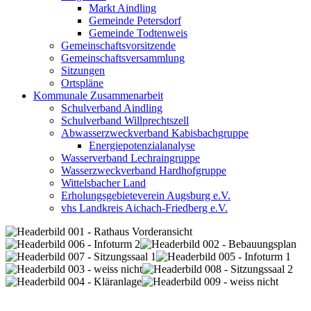
Markt Aindling
Gemeinde Petersdorf
Gemeinde Todtenweis
Gemeinschaftsvorsitzende
Gemeinschaftsversammlung
Sitzungen
Ortspläne
Kommunale Zusammenarbeit
Schulverband Aindling
Schulverband Willprechtszell
Abwasserzweckverband Kabisbachgruppe
Energiepotenzialanalyse
Wasserverband Lechraingruppe
Wasserzweckverband Hardhofgruppe
Wittelsbacher Land
Erholungsgebieteverein Augsburg e.V.
vhs Landkreis Aichach-Friedberg e.V.