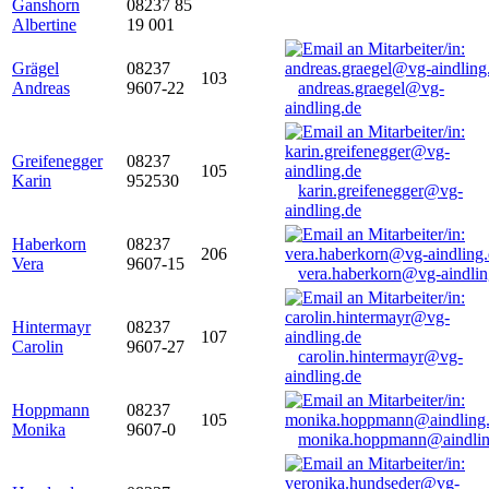
Ganshorn
08237 85
Albertine
19 001
Grägel
08237
103
Andreas
9607-22
andreas.graegel@vg-
aindling.de
Greifenegger
08237
105
Karin
952530
karin.greifenegger@vg-
aindling.de
Haberkorn
08237
206
Vera
9607-15
vera.haberkorn@vg-aindlin
Hintermayr
08237
107
Carolin
9607-27
carolin.hintermayr@vg-
aindling.de
Hoppmann
08237
105
Monika
9607-0
monika.hoppmann@aindlin