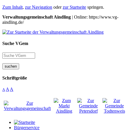
Zum Inhalt
,
zur Navigation
oder
zur Startseite
springen.
Verwaltungsgemeinschaft Aindling
| Online: https://www.vg-
aindling.de/
Suche VGem
suchen
Schriftgröße
A
A
A
Bürgerservice