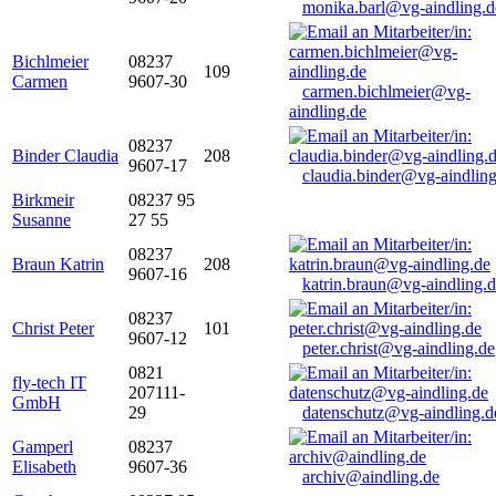
monika.barl@vg-aindling.d
Bichlmeier
08237
109
Carmen
9607-30
carmen.bichlmeier@vg-
aindling.de
08237
Binder Claudia
208
9607-17
claudia.binder@vg-aindling
Birkmeir
08237 95
Susanne
27 55
08237
Braun Katrin
208
9607-16
katrin.braun@vg-aindling.
08237
Christ Peter
101
9607-12
peter.christ@vg-aindling.de
0821
fly-tech IT
207111-
GmbH
29
datenschutz@vg-aindling.d
Gamperl
08237
Elisabeth
9607-36
archiv@aindling.de