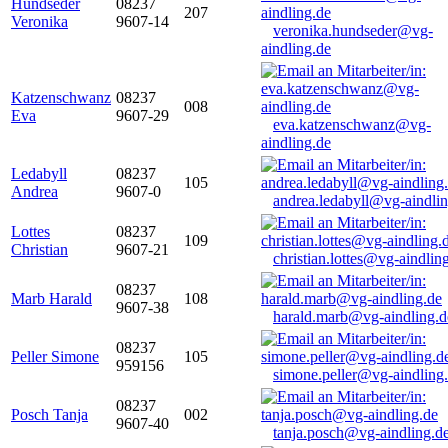
Hundseder
08237
207
Veronika
9607-14
veronika.hundseder@vg-
aindling.de
Katzenschwanz
08237
008
Eva
9607-29
eva.katzenschwanz@vg-
aindling.de
Ledabyll
08237
105
Andrea
9607-0
andrea.ledabyll@vg-aindli
Lottes
08237
109
Christian
9607-21
christian.lottes@vg-aindlin
08237
Marb Harald
108
9607-38
harald.marb@vg-aindling.d
08237
Peller Simone
105
959156
simone.peller@vg-aindling
08237
Posch Tanja
002
9607-40
tanja.posch@vg-aindling.d