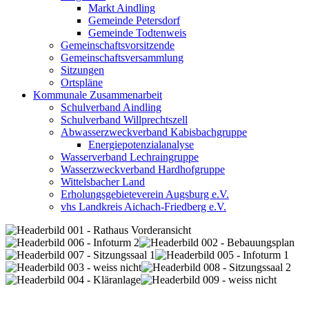
Markt Aindling
Gemeinde Petersdorf
Gemeinde Todtenweis
Gemeinschaftsvorsitzende
Gemeinschaftsversammlung
Sitzungen
Ortspläne
Kommunale Zusammenarbeit
Schulverband Aindling
Schulverband Willprechtszell
Abwasserzweckverband Kabisbachgruppe
Energiepotenzialanalyse
Wasserverband Lechraingruppe
Wasserzweckverband Hardhofgruppe
Wittelsbacher Land
Erholungsgebieteverein Augsburg e.V.
vhs Landkreis Aichach-Friedberg e.V.