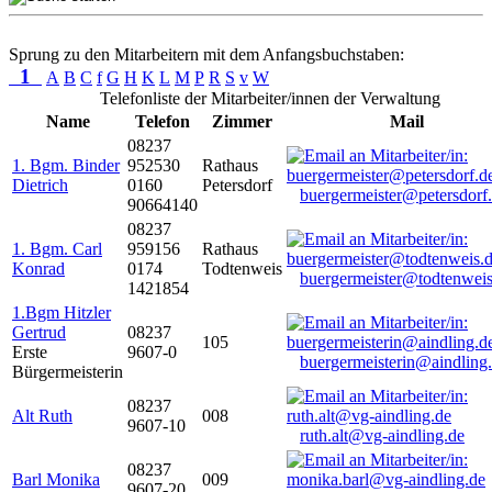
Sprung zu den Mitarbeitern mit dem Anfangsbuchstaben:
1
A
B
C
f
G
H
K
L
M
P
R
S
v
W
Telefonliste der Mitarbeiter/innen der Verwaltung
Name
Telefon
Zimmer
Mail
08237
1. Bgm. Binder
952530
Rathaus
Dietrich
0160
Petersdorf
buergermeister@petersdorf
90664140
08237
1. Bgm. Carl
959156
Rathaus
Konrad
0174
Todtenweis
buergermeister@todtenweis
1421854
1.Bgm Hitzler
Gertrud
08237
105
Erste
9607-0
buergermeisterin@aindling
Bürgermeisterin
08237
Alt Ruth
008
9607-10
ruth.alt@vg-aindling.de
08237
Barl Monika
009
9607-20