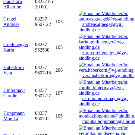
Ganshorn
08237 85
Albertine
19 001
Grägel
08237
103
Andreas
9607-22
andreas.graegel@vg-
aindling.de
Greifenegger
08237
105
Karin
952530
karin.greifenegger@vg-
aindling.de
Haberkorn
08237
206
Vera
9607-15
vera.haberkorn@vg-aindlin
Hintermayr
08237
107
Carolin
9607-27
carolin.hintermayr@vg-
aindling.de
Hoppmann
08237
105
Monika
9607-0
monika.hoppmann@aindlin