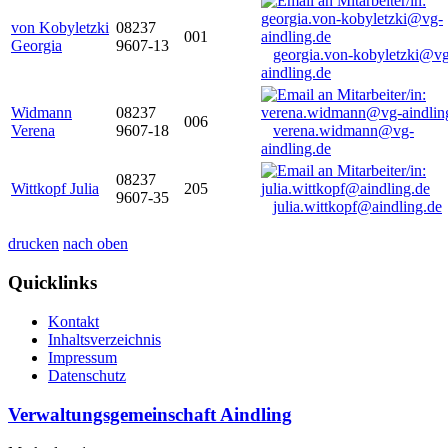
von Kobyletzki
08237
001
Georgia
9607-13
georgia.von-kobyletzki@vg
aindling.de
Widmann
08237
006
Verena
9607-18
verena.widmann@vg-
aindling.de
08237
Wittkopf Julia
205
9607-35
julia.wittkopf@aindling.de
drucken
nach oben
Quicklinks
Kontakt
Inhaltsverzeichnis
Impressum
Datenschutz
Verwaltungsgemeinschaft Aindling