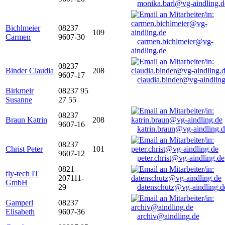
monika.barl@vg-aindling.d
Bichlmeier
08237
109
Carmen
9607-30
carmen.bichlmeier@vg-
aindling.de
08237
Binder Claudia
208
9607-17
claudia.binder@vg-aindling
Birkmeir
08237 95
Susanne
27 55
08237
Braun Katrin
208
9607-16
katrin.braun@vg-aindling.
08237
Christ Peter
101
9607-12
peter.christ@vg-aindling.de
0821
fly-tech IT
207111-
GmbH
29
datenschutz@vg-aindling.d
Gamperl
08237
Elisabeth
9607-36
archiv@aindling.de