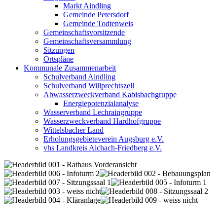
Markt Aindling
Gemeinde Petersdorf
Gemeinde Todtenweis
Gemeinschaftsvorsitzende
Gemeinschaftsversammlung
Sitzungen
Ortspläne
Kommunale Zusammenarbeit
Schulverband Aindling
Schulverband Willprechtszell
Abwasserzweckverband Kabisbachgruppe
Energiepotenzialanalyse
Wasserverband Lechraingruppe
Wasserzweckverband Hardhofgruppe
Wittelsbacher Land
Erholungsgebieteverein Augsburg e.V.
vhs Landkreis Aichach-Friedberg e.V.