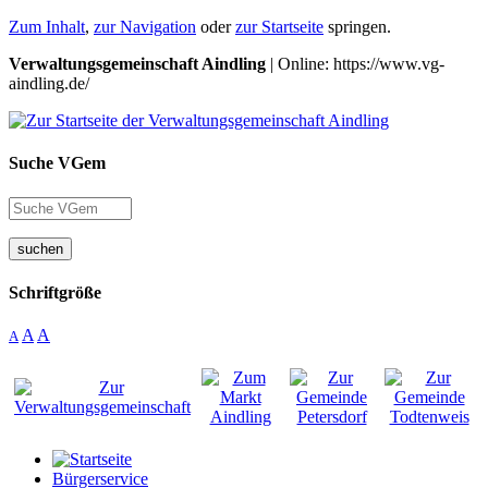
Zum Inhalt
,
zur Navigation
oder
zur Startseite
springen.
Verwaltungsgemeinschaft Aindling
| Online: https://www.vg-
aindling.de/
Suche VGem
suchen
Schriftgröße
A
A
A
Bürgerservice