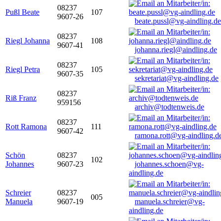
08237
Pußl Beate
107
9607-26
beate.pussl@vg-aindling.de
08237
Riegl Johanna
108
9607-41
johanna.riegl@aindling.de
08237
Riegl Petra
105
9607-35
sekretariat@vg-aindling.de
08237
Riß Franz
959156
archiv@todtenweis.de
08237
Rott Ramona
111
9607-42
ramona.rott@vg-aindling.d
Schön
08237
102
Johannes
9607-23
johannes.schoen@vg-
aindling.de
Schreier
08237
005
Manuela
9607-19
manuela.schreier@vg-
aindling.de