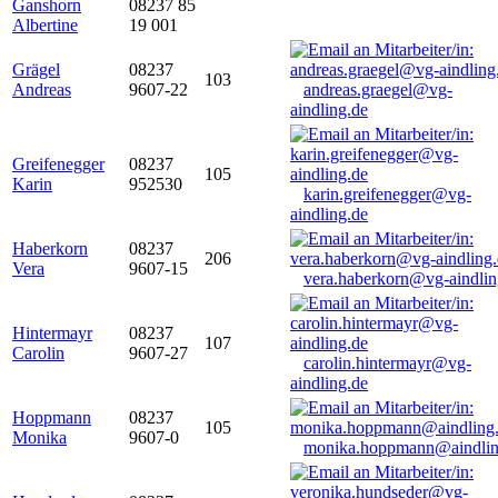
Ganshorn
08237 85
Albertine
19 001
Grägel
08237
103
Andreas
9607-22
andreas.graegel@vg-
aindling.de
Greifenegger
08237
105
Karin
952530
karin.greifenegger@vg-
aindling.de
Haberkorn
08237
206
Vera
9607-15
vera.haberkorn@vg-aindlin
Hintermayr
08237
107
Carolin
9607-27
carolin.hintermayr@vg-
aindling.de
Hoppmann
08237
105
Monika
9607-0
monika.hoppmann@aindlin