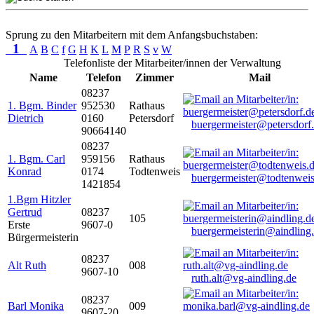
Sprung zu den Mitarbeitern mit dem Anfangsbuchstaben:
1
A
B
C
f
G
H
K
L
M
P
R
S
v
W
Telefonliste der Mitarbeiter/innen der Verwaltung
Name
Telefon
Zimmer
Mail
08237
1. Bgm. Binder
952530
Rathaus
Dietrich
0160
Petersdorf
buergermeister@petersdorf
90664140
08237
1. Bgm. Carl
959156
Rathaus
Konrad
0174
Todtenweis
buergermeister@todtenweis
1421854
1.Bgm Hitzler
Gertrud
08237
105
Erste
9607-0
buergermeisterin@aindling
Bürgermeisterin
08237
Alt Ruth
008
9607-10
ruth.alt@vg-aindling.de
08237
Barl Monika
009
9607-20