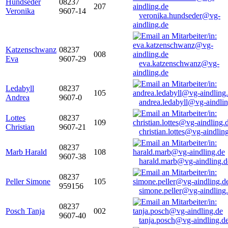
Hundseder
08237
207
Veronika
9607-14
veronika.hundseder@vg-
aindling.de
Katzenschwanz
08237
008
Eva
9607-29
eva.katzenschwanz@vg-
aindling.de
Ledabyll
08237
105
Andrea
9607-0
andrea.ledabyll@vg-aindli
Lottes
08237
109
Christian
9607-21
christian.lottes@vg-aindlin
08237
Marb Harald
108
9607-38
harald.marb@vg-aindling.d
08237
Peller Simone
105
959156
simone.peller@vg-aindling
08237
Posch Tanja
002
9607-40
tanja.posch@vg-aindling.d