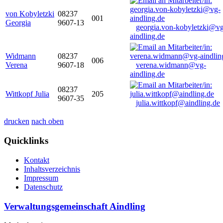
von Kobyletzki
08237
001
Georgia
9607-13
georgia.von-kobyletzki@vg
aindling.de
Widmann
08237
006
Verena
9607-18
verena.widmann@vg-
aindling.de
08237
Wittkopf Julia
205
9607-35
julia.wittkopf@aindling.de
drucken
nach oben
Quicklinks
Kontakt
Inhaltsverzeichnis
Impressum
Datenschutz
Verwaltungsgemeinschaft Aindling