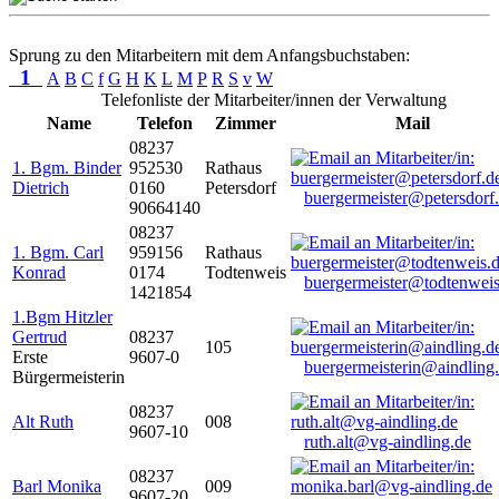
Sprung zu den Mitarbeitern mit dem Anfangsbuchstaben:
1
A
B
C
f
G
H
K
L
M
P
R
S
v
W
Telefonliste der Mitarbeiter/innen der Verwaltung
Name
Telefon
Zimmer
Mail
08237
1. Bgm. Binder
952530
Rathaus
Dietrich
0160
Petersdorf
buergermeister@petersdorf
90664140
08237
1. Bgm. Carl
959156
Rathaus
Konrad
0174
Todtenweis
buergermeister@todtenweis
1421854
1.Bgm Hitzler
Gertrud
08237
105
Erste
9607-0
buergermeisterin@aindling
Bürgermeisterin
08237
Alt Ruth
008
9607-10
ruth.alt@vg-aindling.de
08237
Barl Monika
009
9607-20