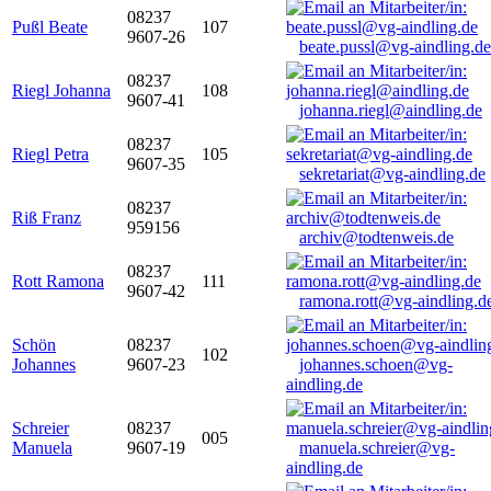
08237
Pußl Beate
107
9607-26
beate.pussl@vg-aindling.de
08237
Riegl Johanna
108
9607-41
johanna.riegl@aindling.de
08237
Riegl Petra
105
9607-35
sekretariat@vg-aindling.de
08237
Riß Franz
959156
archiv@todtenweis.de
08237
Rott Ramona
111
9607-42
ramona.rott@vg-aindling.d
Schön
08237
102
Johannes
9607-23
johannes.schoen@vg-
aindling.de
Schreier
08237
005
Manuela
9607-19
manuela.schreier@vg-
aindling.de