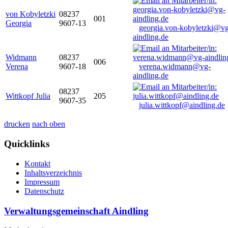
von Kobyletzki
08237
001
Georgia
9607-13
georgia.von-kobyletzki@vg
aindling.de
Widmann
08237
006
Verena
9607-18
verena.widmann@vg-
aindling.de
08237
Wittkopf Julia
205
9607-35
julia.wittkopf@aindling.de
drucken
nach oben
Quicklinks
Kontakt
Inhaltsverzeichnis
Impressum
Datenschutz
Verwaltungsgemeinschaft Aindling