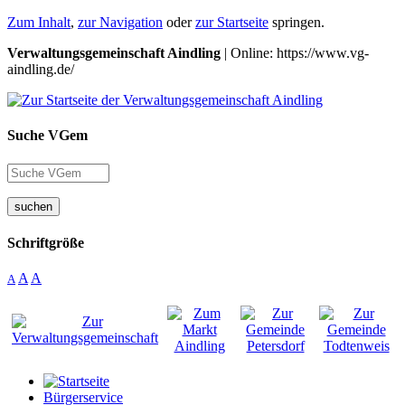
Zum Inhalt
,
zur Navigation
oder
zur Startseite
springen.
Verwaltungsgemeinschaft Aindling
| Online: https://www.vg-
aindling.de/
Suche VGem
suchen
Schriftgröße
A
A
A
Bürgerservice