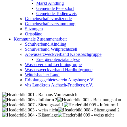
Markt Aindling
Gemeinde Petersdorf
Gemeinde Todtenweis
Gemeinschaftsvorsitzende
Gemeinschaftsversammlung
Sitzungen
Ortspläne
Kommunale Zusammenarbeit
Schulverband Aindling
Schulverband Willprechtszell
Abwasserzweckverband Kabisbachgruppe
Energiepotenzialanalyse
Wasserverband Lechraingruppe
Wasserzweckverband Hardhofgruppe
Wittelsbacher Land
Erholungsgebieteverein Augsburg e.V.
vhs Landkreis Aichach-Friedberg e.V.