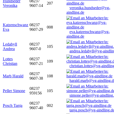
Hundseder
08237
207
Veronika
9607-14
veronika.hundseder@vg-
aindling.de
Katzenschwanz
08237
008
Eva
9607-29
eva.katzenschwanz@vg-
aindling.de
Ledabyll
08237
105
Andrea
9607-0
andrea.ledabyll@vg-aindli
Lottes
08237
109
Christian
9607-21
christian.lottes@vg-aindlin
08237
Marb Harald
108
9607-38
harald.marb@vg-aindling.d
08237
Peller Simone
105
959156
simone.peller@vg-aindling
08237
Posch Tanja
002
9607-40
tanja.posch@vg-aindling.d