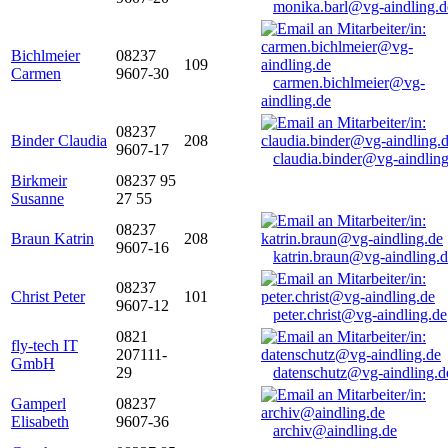
monika.barl@vg-aindling.d
Bichlmeier
08237
109
Carmen
9607-30
carmen.bichlmeier@vg-
aindling.de
08237
Binder Claudia
208
9607-17
claudia.binder@vg-aindling
Birkmeir
08237 95
Susanne
27 55
08237
Braun Katrin
208
9607-16
katrin.braun@vg-aindling.
08237
Christ Peter
101
9607-12
peter.christ@vg-aindling.de
0821
fly-tech IT
207111-
GmbH
29
datenschutz@vg-aindling.d
Gamperl
08237
Elisabeth
9607-36
archiv@aindling.de