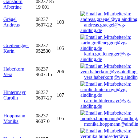
Ganshorn
08237 85
Albertine
19 001
Grägel
08237
103
Andreas
9607-22
andreas.graegel@vg-
aindling.de
Greifenegger
08237
105
Karin
952530
karin.greifenegger@vg-
aindling.de
Haberkorn
08237
206
Vera
9607-15
vera.haberkorn@vg-aindlin
Hintermayr
08237
107
Carolin
9607-27
carolin.hintermayr@vg-
aindling.de
Hoppmann
08237
105
Monika
9607-0
monika.hoppmann@aindlin