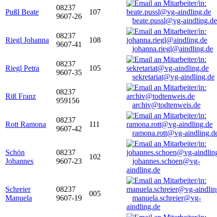
08237
Pußl Beate
107
9607-26
beate.pussl@vg-aindling.de
08237
Riegl Johanna
108
9607-41
johanna.riegl@aindling.de
08237
Riegl Petra
105
9607-35
sekretariat@vg-aindling.de
08237
Riß Franz
959156
archiv@todtenweis.de
08237
Rott Ramona
111
9607-42
ramona.rott@vg-aindling.d
Schön
08237
102
Johannes
9607-23
johannes.schoen@vg-
aindling.de
Schreier
08237
005
Manuela
9607-19
manuela.schreier@vg-
aindling.de