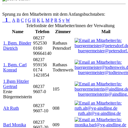
Sprung zu den Mitarbeitern mit dem Anfangsbuchstaben:
1
A
B
C
f
G
H
K
L
M
P
R
S
v
W
Telefonliste der Mitarbeiter/innen der Verwaltung
Name
Telefon
Zimmer
Mail
08237
1. Bgm. Binder
952530
Rathaus
Dietrich
0160
Petersdorf
buergermeister@petersdorf
90664140
08237
1. Bgm. Carl
959156
Rathaus
Konrad
0174
Todtenweis
buergermeister@todtenweis
1421854
1.Bgm Hitzler
Gertrud
08237
105
Erste
9607-0
buergermeisterin@aindling
Bürgermeisterin
08237
Alt Ruth
008
9607-10
ruth.alt@vg-aindling.de
08237
Barl Monika
009
9607-20