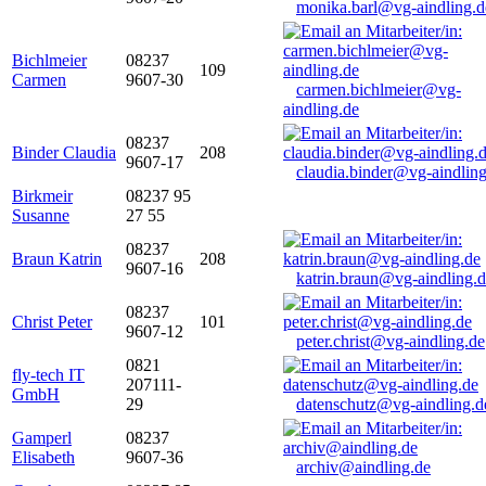
monika.barl@vg-aindling.d
Bichlmeier
08237
109
Carmen
9607-30
carmen.bichlmeier@vg-
aindling.de
08237
Binder Claudia
208
9607-17
claudia.binder@vg-aindling
Birkmeir
08237 95
Susanne
27 55
08237
Braun Katrin
208
9607-16
katrin.braun@vg-aindling.
08237
Christ Peter
101
9607-12
peter.christ@vg-aindling.de
0821
fly-tech IT
207111-
GmbH
29
datenschutz@vg-aindling.d
Gamperl
08237
Elisabeth
9607-36
archiv@aindling.de