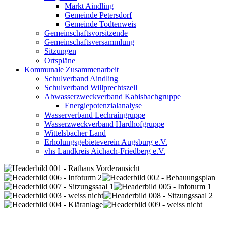
Markt Aindling
Gemeinde Petersdorf
Gemeinde Todtenweis
Gemeinschaftsvorsitzende
Gemeinschaftsversammlung
Sitzungen
Ortspläne
Kommunale Zusammenarbeit
Schulverband Aindling
Schulverband Willprechtszell
Abwasserzweckverband Kabisbachgruppe
Energiepotenzialanalyse
Wasserverband Lechraingruppe
Wasserzweckverband Hardhofgruppe
Wittelsbacher Land
Erholungsgebieteverein Augsburg e.V.
vhs Landkreis Aichach-Friedberg e.V.