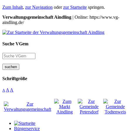
Zum Inhalt
,
zur Navigation
oder
zur Startseite
springen.
Verwaltungsgemeinschaft Aindling
| Online: https://www.vg-
aindling.de/
Suche VGem
suchen
Schriftgröße
A
A
A
Bürgerservice