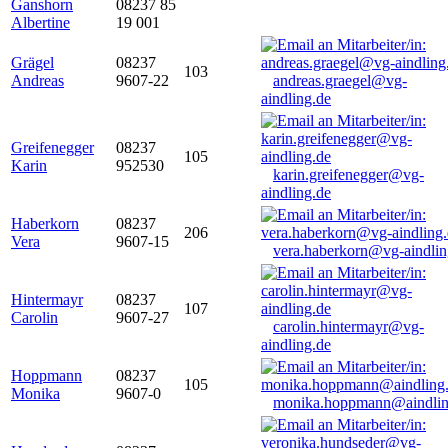
Ganshorn
08237 85
Albertine
19 001
Grägel
08237
103
Andreas
9607-22
andreas.graegel@vg-
aindling.de
Greifenegger
08237
105
Karin
952530
karin.greifenegger@vg-
aindling.de
Haberkorn
08237
206
Vera
9607-15
vera.haberkorn@vg-aindlin
Hintermayr
08237
107
Carolin
9607-27
carolin.hintermayr@vg-
aindling.de
Hoppmann
08237
105
Monika
9607-0
monika.hoppmann@aindlin