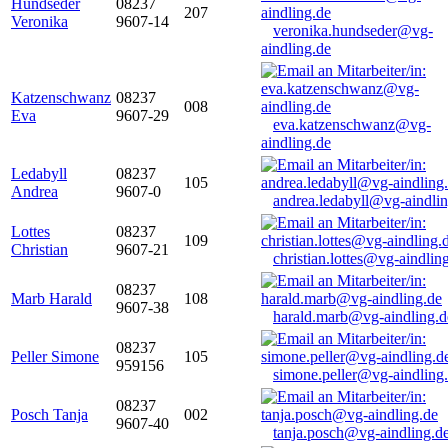
Hundseder
08237
207
Veronika
9607-14
veronika.hundseder@vg-
aindling.de
Katzenschwanz
08237
008
Eva
9607-29
eva.katzenschwanz@vg-
aindling.de
Ledabyll
08237
105
Andrea
9607-0
andrea.ledabyll@vg-aindli
Lottes
08237
109
Christian
9607-21
christian.lottes@vg-aindlin
08237
Marb Harald
108
9607-38
harald.marb@vg-aindling.d
08237
Peller Simone
105
959156
simone.peller@vg-aindling
08237
Posch Tanja
002
9607-40
tanja.posch@vg-aindling.d