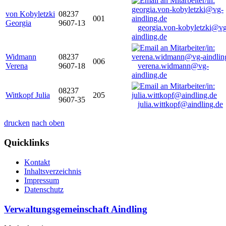
von Kobyletzki
08237
001
Georgia
9607-13
georgia.von-kobyletzki@vg
aindling.de
Widmann
08237
006
Verena
9607-18
verena.widmann@vg-
aindling.de
08237
Wittkopf Julia
205
9607-35
julia.wittkopf@aindling.de
drucken
nach oben
Quicklinks
Kontakt
Inhaltsverzeichnis
Impressum
Datenschutz
Verwaltungsgemeinschaft Aindling