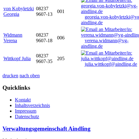
von Kobyletzki
08237
001
Georgia
9607-13
georgia.von-kobyletzki@vg
aindling.de
Widmann
08237
006
Verena
9607-18
verena.widmann@vg-
aindling.de
08237
Wittkopf Julia
205
9607-35
julia.wittkopf@aindling.de
drucken
nach oben
Quicklinks
Kontakt
Inhaltsverzeichnis
Impressum
Datenschutz
Verwaltungsgemeinschaft Aindling