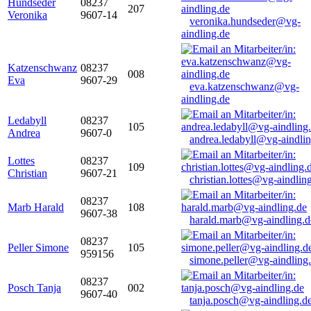
Hundseder
08237
207
Veronika
9607-14
veronika.hundseder@vg-
aindling.de
Katzenschwanz
08237
008
Eva
9607-29
eva.katzenschwanz@vg-
aindling.de
Ledabyll
08237
105
Andrea
9607-0
andrea.ledabyll@vg-aindli
Lottes
08237
109
Christian
9607-21
christian.lottes@vg-aindlin
08237
Marb Harald
108
9607-38
harald.marb@vg-aindling.d
08237
Peller Simone
105
959156
simone.peller@vg-aindling
08237
Posch Tanja
002
9607-40
tanja.posch@vg-aindling.d