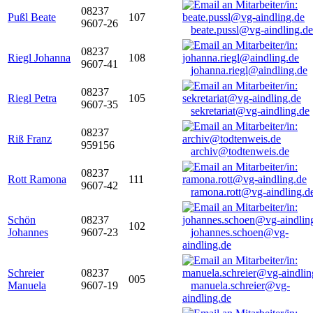
08237
Pußl Beate
107
9607-26
beate.pussl@vg-aindling.de
08237
Riegl Johanna
108
9607-41
johanna.riegl@aindling.de
08237
Riegl Petra
105
9607-35
sekretariat@vg-aindling.de
08237
Riß Franz
959156
archiv@todtenweis.de
08237
Rott Ramona
111
9607-42
ramona.rott@vg-aindling.d
Schön
08237
102
Johannes
9607-23
johannes.schoen@vg-
aindling.de
Schreier
08237
005
Manuela
9607-19
manuela.schreier@vg-
aindling.de