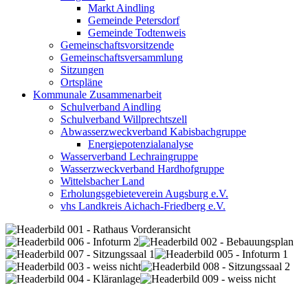
Markt Aindling
Gemeinde Petersdorf
Gemeinde Todtenweis
Gemeinschaftsvorsitzende
Gemeinschaftsversammlung
Sitzungen
Ortspläne
Kommunale Zusammenarbeit
Schulverband Aindling
Schulverband Willprechtszell
Abwasserzweckverband Kabisbachgruppe
Energiepotenzialanalyse
Wasserverband Lechraingruppe
Wasserzweckverband Hardhofgruppe
Wittelsbacher Land
Erholungsgebieteverein Augsburg e.V.
vhs Landkreis Aichach-Friedberg e.V.