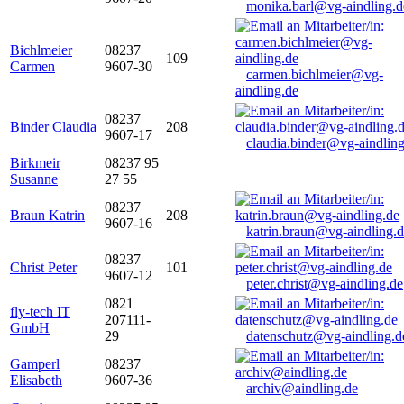
monika.barl@vg-aindling.d
Bichlmeier
08237
109
Carmen
9607-30
carmen.bichlmeier@vg-
aindling.de
08237
Binder Claudia
208
9607-17
claudia.binder@vg-aindling
Birkmeir
08237 95
Susanne
27 55
08237
Braun Katrin
208
9607-16
katrin.braun@vg-aindling.
08237
Christ Peter
101
9607-12
peter.christ@vg-aindling.de
0821
fly-tech IT
207111-
GmbH
29
datenschutz@vg-aindling.d
Gamperl
08237
Elisabeth
9607-36
archiv@aindling.de