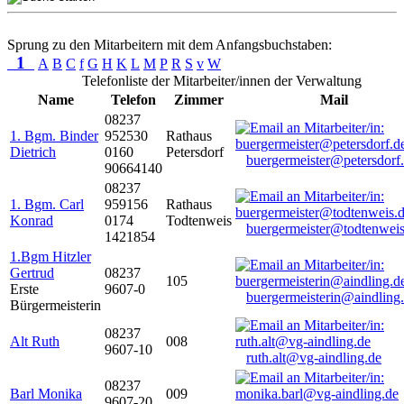
Sprung zu den Mitarbeitern mit dem Anfangsbuchstaben:
1
A
B
C
f
G
H
K
L
M
P
R
S
v
W
Telefonliste der Mitarbeiter/innen der Verwaltung
Name
Telefon
Zimmer
Mail
08237
1. Bgm. Binder
952530
Rathaus
Dietrich
0160
Petersdorf
buergermeister@petersdorf
90664140
08237
1. Bgm. Carl
959156
Rathaus
Konrad
0174
Todtenweis
buergermeister@todtenweis
1421854
1.Bgm Hitzler
Gertrud
08237
105
Erste
9607-0
buergermeisterin@aindling
Bürgermeisterin
08237
Alt Ruth
008
9607-10
ruth.alt@vg-aindling.de
08237
Barl Monika
009
9607-20