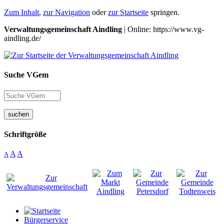
Zum Inhalt
,
zur Navigation
oder
zur Startseite
springen.
Verwaltungsgemeinschaft Aindling
| Online: https://www.vg-
aindling.de/
Suche VGem
suchen
Schriftgröße
A
A
A
Bürgerservice