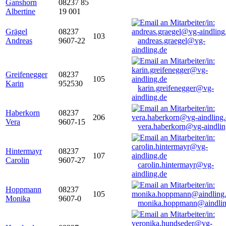
Ganshorn
08237 85
Albertine
19 001
Grägel
08237
103
Andreas
9607-22
andreas.graegel@vg-
aindling.de
Greifenegger
08237
105
Karin
952530
karin.greifenegger@vg-
aindling.de
Haberkorn
08237
206
Vera
9607-15
vera.haberkorn@vg-aindlin
Hintermayr
08237
107
Carolin
9607-27
carolin.hintermayr@vg-
aindling.de
Hoppmann
08237
105
Monika
9607-0
monika.hoppmann@aindlin