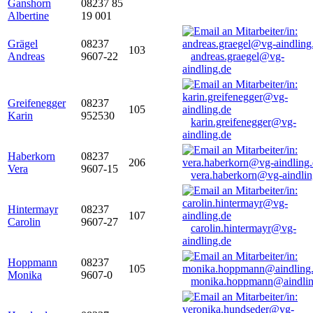
Ganshorn
08237 85
Albertine
19 001
Grägel
08237
103
Andreas
9607-22
andreas.graegel@vg-
aindling.de
Greifenegger
08237
105
Karin
952530
karin.greifenegger@vg-
aindling.de
Haberkorn
08237
206
Vera
9607-15
vera.haberkorn@vg-aindlin
Hintermayr
08237
107
Carolin
9607-27
carolin.hintermayr@vg-
aindling.de
Hoppmann
08237
105
Monika
9607-0
monika.hoppmann@aindlin