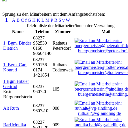
Sprung zu den Mitarbeitern mit dem Anfangsbuchstaben:
1
A
B
C
f
G
H
K
L
M
P
R
S
v
W
Telefonliste der Mitarbeiter/innen der Verwaltung
Name
Telefon
Zimmer
Mail
08237
1. Bgm. Binder
952530
Rathaus
Dietrich
0160
Petersdorf
buergermeister@petersdorf
90664140
08237
1. Bgm. Carl
959156
Rathaus
Konrad
0174
Todtenweis
buergermeister@todtenweis
1421854
1.Bgm Hitzler
Gertrud
08237
105
Erste
9607-0
buergermeisterin@aindling
Bürgermeisterin
08237
Alt Ruth
008
9607-10
ruth.alt@vg-aindling.de
08237
Barl Monika
009
9607-20