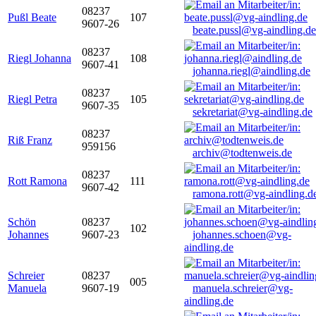
08237
Pußl Beate
107
9607-26
beate.pussl@vg-aindling.de
08237
Riegl Johanna
108
9607-41
johanna.riegl@aindling.de
08237
Riegl Petra
105
9607-35
sekretariat@vg-aindling.de
08237
Riß Franz
959156
archiv@todtenweis.de
08237
Rott Ramona
111
9607-42
ramona.rott@vg-aindling.d
Schön
08237
102
Johannes
9607-23
johannes.schoen@vg-
aindling.de
Schreier
08237
005
Manuela
9607-19
manuela.schreier@vg-
aindling.de