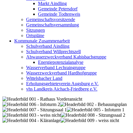
Markt Aindling
Gemeinde Petersdorf
Gemeinde Todtenweis
Gemeinschaftsvorsitzende
Gemeinschaftsversammlung
Sitzungen
Ortspläne
Kommunale Zusammenarbeit
Schulverband Aindling
Schulverband Willprechtszell
Abwasserzweckverband Kabisbachgruppe
Energiepotenzialanalyse
Wasserverband Lechraingruppe
Wasserzweckverband Hardhofgruppe
Wittelsbacher Land
Erholungsgebieteverein Augsburg e.V.
vhs Landkreis Aichach-Friedberg e.V.