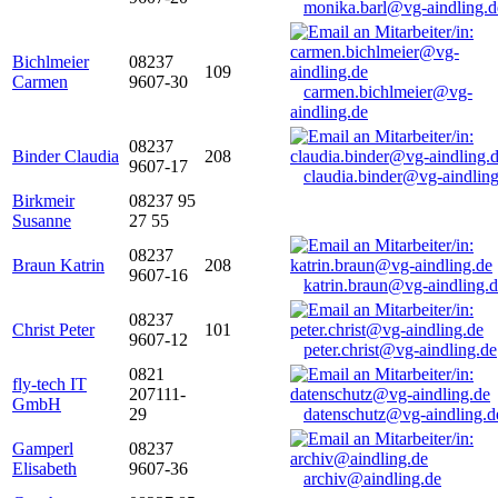
monika.barl@vg-aindling.d
Bichlmeier
08237
109
Carmen
9607-30
carmen.bichlmeier@vg-
aindling.de
08237
Binder Claudia
208
9607-17
claudia.binder@vg-aindling
Birkmeir
08237 95
Susanne
27 55
08237
Braun Katrin
208
9607-16
katrin.braun@vg-aindling.
08237
Christ Peter
101
9607-12
peter.christ@vg-aindling.de
0821
fly-tech IT
207111-
GmbH
29
datenschutz@vg-aindling.d
Gamperl
08237
Elisabeth
9607-36
archiv@aindling.de