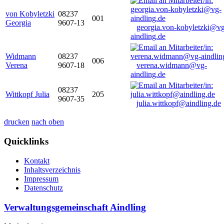
von Kobyletzki
08237
001
Georgia
9607-13
georgia.von-kobyletzki@vg
aindling.de
Widmann
08237
006
Verena
9607-18
verena.widmann@vg-
aindling.de
08237
Wittkopf Julia
205
9607-35
julia.wittkopf@aindling.de
drucken
nach oben
Quicklinks
Kontakt
Inhaltsverzeichnis
Impressum
Datenschutz
Verwaltungsgemeinschaft Aindling