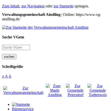
Zum Inhalt
,
zur Navigation
oder
zur Startseite
springen.
Verwaltungsgemeinschaft Aindling
| Online: https://www.vg-
aindling.de/
Suche VGem
suchen
Schriftgröße
A
A
A
Bürgerservice