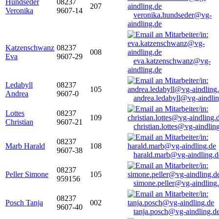
Hundseder
08237
207
Veronika
9607-14
veronika.hundseder@vg-
aindling.de
Katzenschwanz
08237
008
Eva
9607-29
eva.katzenschwanz@vg-
aindling.de
Ledabyll
08237
105
Andrea
9607-0
andrea.ledabyll@vg-aindli
Lottes
08237
109
Christian
9607-21
christian.lottes@vg-aindlin
08237
Marb Harald
108
9607-38
harald.marb@vg-aindling.d
08237
Peller Simone
105
959156
simone.peller@vg-aindling
08237
Posch Tanja
002
9607-40
tanja.posch@vg-aindling.d