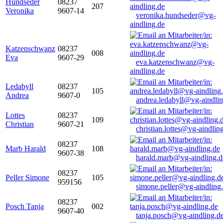
Hundseder
08237
207
Veronika
9607-14
veronika.hundseder@vg-
aindling.de
Katzenschwanz
08237
008
Eva
9607-29
eva.katzenschwanz@vg-
aindling.de
Ledabyll
08237
105
Andrea
9607-0
andrea.ledabyll@vg-aindli
Lottes
08237
109
Christian
9607-21
christian.lottes@vg-aindlin
08237
Marb Harald
108
9607-38
harald.marb@vg-aindling.d
08237
Peller Simone
105
959156
simone.peller@vg-aindling
08237
Posch Tanja
002
9607-40
tanja.posch@vg-aindling.d