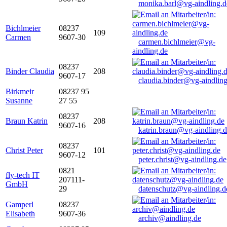
monika.barl@vg-aindling.d
Bichlmeier
08237
109
Carmen
9607-30
carmen.bichlmeier@vg-
aindling.de
08237
Binder Claudia
208
9607-17
claudia.binder@vg-aindling
Birkmeir
08237 95
Susanne
27 55
08237
Braun Katrin
208
9607-16
katrin.braun@vg-aindling.
08237
Christ Peter
101
9607-12
peter.christ@vg-aindling.de
0821
fly-tech IT
207111-
GmbH
29
datenschutz@vg-aindling.d
Gamperl
08237
Elisabeth
9607-36
archiv@aindling.de