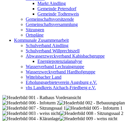
Markt Aindling
Gemeinde Petersdorf
Gemeinde Todtenweis
Gemeinschaftsvorsitzende
Gemeinschaftsversammlung
Sitzungen
Ortspläne
Kommunale Zusammenarbeit
Schulverband Aindling
Schulverband Willprechtszell
Abwasserzweckverband Kabisbachgruppe
Energiepotenzialanalyse
Wasserverband Lechraingruppe
Wasserzweckverband Hardhofgruppe
Wittelsbacher Land
Erholungsgebieteverein Augsburg e.V.
vhs Landkreis Aichach-Friedberg e.V.