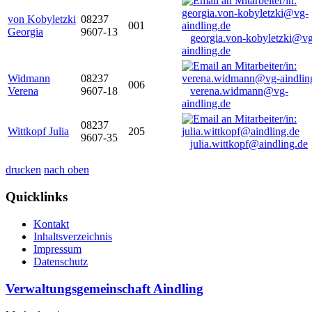
von Kobyletzki
08237
001
Georgia
9607-13
georgia.von-kobyletzki@vg
aindling.de
Widmann
08237
006
Verena
9607-18
verena.widmann@vg-
aindling.de
08237
Wittkopf Julia
205
9607-35
julia.wittkopf@aindling.de
drucken
nach oben
Quicklinks
Kontakt
Inhaltsverzeichnis
Impressum
Datenschutz
Verwaltungsgemeinschaft Aindling