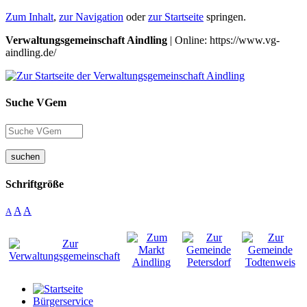
Zum Inhalt
,
zur Navigation
oder
zur Startseite
springen.
Verwaltungsgemeinschaft Aindling
| Online: https://www.vg-
aindling.de/
Suche VGem
suchen
Schriftgröße
A
A
A
Bürgerservice