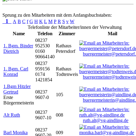
Sprung zu den Mitarbeitern mit dem Anfangsbuchstaben:
1
A
B
C
f
G
H
K
L
M
P
R
S
v
W
Telefonliste der Mitarbeiter/innen der Verwaltung
Name
Telefon
Zimmer
Mail
08237
1. Bgm. Binder
952530
Rathaus
Dietrich
0160
Petersdorf
buergermeister@petersdorf
90664140
08237
1. Bgm. Carl
959156
Rathaus
Konrad
0174
Todtenweis
buergermeister@todtenweis
1421854
1.Bgm Hitzler
Gertrud
08237
105
Erste
9607-0
buergermeisterin@aindling
Bürgermeisterin
08237
Alt Ruth
008
9607-10
ruth.alt@vg-aindling.de
08237
Barl Monika
009
9607-20