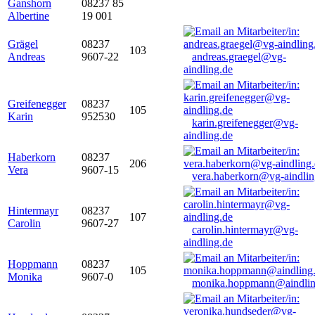
Ganshorn
08237 85
Albertine
19 001
Grägel
08237
103
Andreas
9607-22
andreas.graegel@vg-
aindling.de
Greifenegger
08237
105
Karin
952530
karin.greifenegger@vg-
aindling.de
Haberkorn
08237
206
Vera
9607-15
vera.haberkorn@vg-aindlin
Hintermayr
08237
107
Carolin
9607-27
carolin.hintermayr@vg-
aindling.de
Hoppmann
08237
105
Monika
9607-0
monika.hoppmann@aindlin