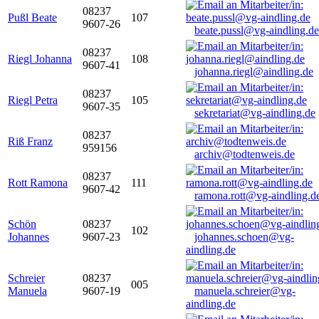
08237
Pußl Beate
107
9607-26
beate.pussl@vg-aindling.de
08237
Riegl Johanna
108
9607-41
johanna.riegl@aindling.de
08237
Riegl Petra
105
9607-35
sekretariat@vg-aindling.de
08237
Riß Franz
959156
archiv@todtenweis.de
08237
Rott Ramona
111
9607-42
ramona.rott@vg-aindling.d
Schön
08237
102
Johannes
9607-23
johannes.schoen@vg-
aindling.de
Schreier
08237
005
Manuela
9607-19
manuela.schreier@vg-
aindling.de