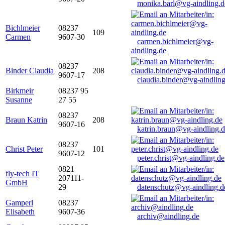
monika.barl@vg-aindling.d
Bichlmeier
08237
109
Carmen
9607-30
carmen.bichlmeier@vg-
aindling.de
08237
Binder Claudia
208
9607-17
claudia.binder@vg-aindling
Birkmeir
08237 95
Susanne
27 55
08237
Braun Katrin
208
9607-16
katrin.braun@vg-aindling.
08237
Christ Peter
101
9607-12
peter.christ@vg-aindling.de
0821
fly-tech IT
207111-
GmbH
29
datenschutz@vg-aindling.d
Gamperl
08237
Elisabeth
9607-36
archiv@aindling.de