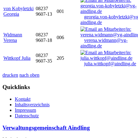
von Kobyletzki
08237
001
Georgia
9607-13
georgia.von-kobyletzki@vg
aindling.de
Widmann
08237
006
Verena
9607-18
verena.widmann@vg-
aindling.de
08237
Wittkopf Julia
205
9607-35
julia.wittkopf@aindling.de
drucken
nach oben
Quicklinks
Kontakt
Inhaltsverzeichnis
Impressum
Datenschutz
Verwaltungsgemeinschaft Aindling