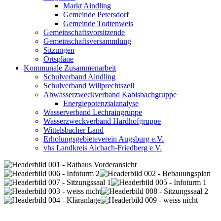
Markt Aindling
Gemeinde Petersdorf
Gemeinde Todtenweis
Gemeinschaftsvorsitzende
Gemeinschaftsversammlung
Sitzungen
Ortspläne
Kommunale Zusammenarbeit
Schulverband Aindling
Schulverband Willprechtszell
Abwasserzweckverband Kabisbachgruppe
Energiepotenzialanalyse
Wasserverband Lechraingruppe
Wasserzweckverband Hardhofgruppe
Wittelsbacher Land
Erholungsgebieteverein Augsburg e.V.
vhs Landkreis Aichach-Friedberg e.V.