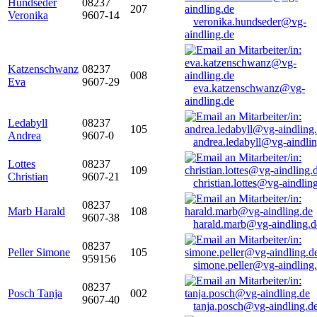
Hundseder
08237
207
Veronika
9607-14
veronika.hundseder@vg-
aindling.de
Katzenschwanz
08237
008
Eva
9607-29
eva.katzenschwanz@vg-
aindling.de
Ledabyll
08237
105
Andrea
9607-0
andrea.ledabyll@vg-aindli
Lottes
08237
109
Christian
9607-21
christian.lottes@vg-aindlin
08237
Marb Harald
108
9607-38
harald.marb@vg-aindling.d
08237
Peller Simone
105
959156
simone.peller@vg-aindling
08237
Posch Tanja
002
9607-40
tanja.posch@vg-aindling.d