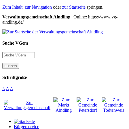
Zum Inhalt
,
zur Navigation
oder
zur Startseite
springen.
Verwaltungsgemeinschaft Aindling
| Online: https://www.vg-
aindling.de/
Suche VGem
suchen
Schriftgröße
A
A
A
Bürgerservice