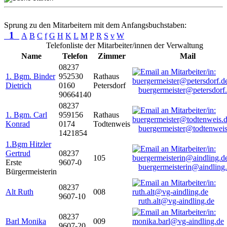
Sprung zu den Mitarbeitern mit dem Anfangsbuchstaben:
1
A
B
C
f
G
H
K
L
M
P
R
S
v
W
Telefonliste der Mitarbeiter/innen der Verwaltung
Name
Telefon
Zimmer
Mail
08237
1. Bgm. Binder
952530
Rathaus
Dietrich
0160
Petersdorf
buergermeister@petersdorf
90664140
08237
1. Bgm. Carl
959156
Rathaus
Konrad
0174
Todtenweis
buergermeister@todtenweis
1421854
1.Bgm Hitzler
Gertrud
08237
105
Erste
9607-0
buergermeisterin@aindling
Bürgermeisterin
08237
Alt Ruth
008
9607-10
ruth.alt@vg-aindling.de
08237
Barl Monika
009
9607-20