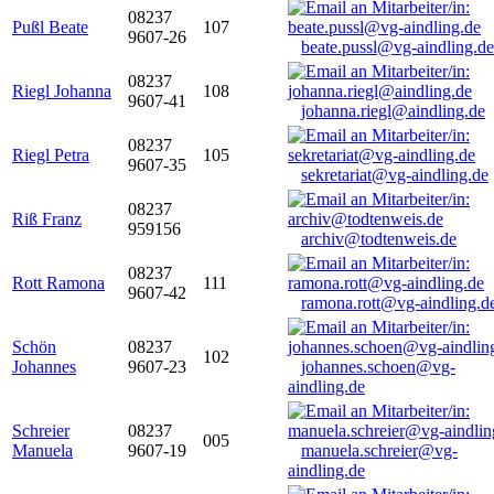
08237
Pußl Beate
107
9607-26
beate.pussl@vg-aindling.de
08237
Riegl Johanna
108
9607-41
johanna.riegl@aindling.de
08237
Riegl Petra
105
9607-35
sekretariat@vg-aindling.de
08237
Riß Franz
959156
archiv@todtenweis.de
08237
Rott Ramona
111
9607-42
ramona.rott@vg-aindling.d
Schön
08237
102
Johannes
9607-23
johannes.schoen@vg-
aindling.de
Schreier
08237
005
Manuela
9607-19
manuela.schreier@vg-
aindling.de