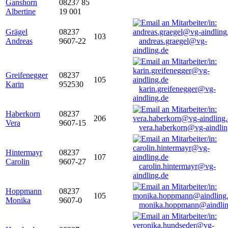
Ganshorn
08237 85
Albertine
19 001
Grägel
08237
103
Andreas
9607-22
andreas.graegel@vg-
aindling.de
Greifenegger
08237
105
Karin
952530
karin.greifenegger@vg-
aindling.de
Haberkorn
08237
206
Vera
9607-15
vera.haberkorn@vg-aindlin
Hintermayr
08237
107
Carolin
9607-27
carolin.hintermayr@vg-
aindling.de
Hoppmann
08237
105
Monika
9607-0
monika.hoppmann@aindlin